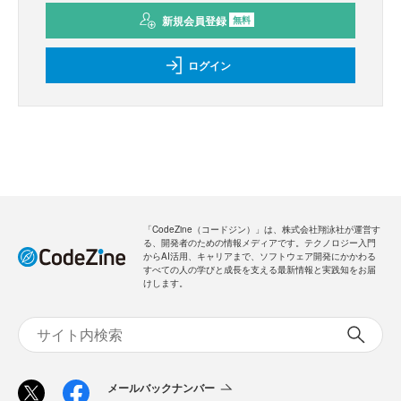
新規会員登録
無料
ログイン
「CodeZine（コードジン）」は、株式会社翔泳社が運営す
る、開発者のための情報メディアです。テクノロジー入門
からAI活用、キャリアまで、ソフトウェア開発にかかわる
すべての人の学びと成長を支える最新情報と実践知をお届
けします。
メールバックナンバー