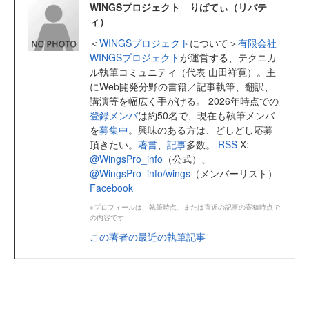
WINGSプロジェクト りばてぃ（リバテ
ィ）
＜
WINGSプロジェクト
について＞
有限会社
WINGSプロジェクト
が運営する、テクニカ
ル執筆コミュニティ（代表 山田祥寛）。主
にWeb開発分野の書籍／記事執筆、翻訳、
講演等を幅広く手がける。 2026年時点での
登録メンバ
は約50名で、現在も執筆メンバ
を
募集中
。興味のある方は、どしどし応募
頂きたい。
著書
、
記事
多数。
RSS
X:
@WingsPro_info
（公式）、
@WingsPro_info/wings
（メンバーリスト）
Facebook
※プロフィールは、執筆時点、または直近の記事の寄稿時点で
の内容です
この著者の最近の執筆記事