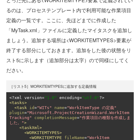
どった先にある<WORKITEMTYPE>要素で定義されてい
るのは、プロセステンプレート内で利用可能な作業項目
定義の一覧です。ここに、先ほどまでに作成した
「MyTask.xml」ファイルに定義したマイタスクを追加し
ましょう。追加する場所は<WORKITEMTYPES>要素が
終了する部分にしておきます。追加をした後の状態をリ
スト5に示します（追加部分は太字）ので同様にしてく
ださい。
［リスト5］WORKITEMTYPESに追加する定義情報
<?
xml version
=
"1.0"
 encoding
=
"utf-8"
?>
<tasks>
<task
id
=
"WITs"
name
=
"WorkItemType の定義"
plugin
=
"Microsoft.ProjectCreationWizard.WorkItem
Tracking"
completionMessage
=
"作業項目の種類を作成しま
した。"
>
<taskXml>
<WORKITEMTYPES>
<WORKITEMTYPE
fileName
=
"WorkItem 