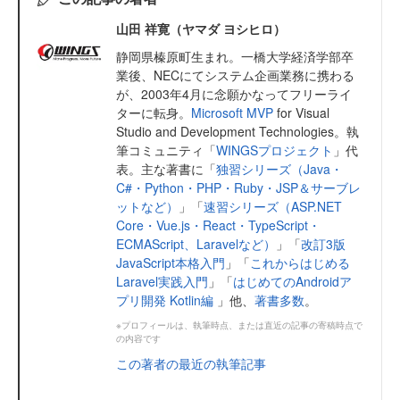
山田 祥寛（ヤマダ ヨシヒロ）
静岡県榛原町生まれ。一橋大学経済学部卒
業後、NECにてシステム企画業務に携わる
が、2003年4月に念願かなってフリーライ
ターに転身。
Microsoft MVP
for Visual
Studio and Development Technologies。執
筆コミュニティ「
WINGSプロジェクト
」代
表。主な著書に「
独習シリーズ（Java・
C#・Python・PHP・Ruby・JSP＆サーブレ
ットなど）
」「
速習シリーズ（ASP.NET
Core・Vue.js・React・TypeScript・
ECMAScript、Laravelなど）
」「
改訂3版
JavaScript本格入門
」「
これからはじめる
Laravel実践入門
」「
はじめてのAndroidア
プリ開発 Kotlin編
」他、
著書多数
。
※プロフィールは、執筆時点、または直近の記事の寄稿時点で
の内容です
この著者の最近の執筆記事