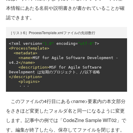
本情報にあたる名前や説明書きが書かれていることが確
認できます。
［リスト6］ProcessTemplate.xmlファイルの先頭数行
<?
xml version
=
"1.0"
 encoding
=
"utf-8"
?>
<ProcessTemplate>
<metadata>
<name>
MSF for Agile Software Development - 
v4.2
</name>
<description>
MSF for Agile Software 
Development は短期のプロジェクト、//以下省略
</description>
<plugins>
    ・・・
このファイルの4行目にある<name>要素内の本文部分
をさきほど変更したフォルダ名と同一になるように変更
します。記事中の例では「CodeZine Sample WIT02」で
す。編集が終了したら、保存してファイルを閉じます。