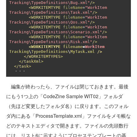
Tracking\TypeDefinitions\Bug.xml"
/>
<WORKITEMTYPE
fileName
=
"WorkItem 
Tracking\TypeDefinitions\Task.xml"
/>
<WORKITEMTYPE
fileName
=
"WorkItem 
Tracking\TypeDefinitions\Qos.xml"
/>
<WORKITEMTYPE
fileName
=
"WorkItem 
Tracking\TypeDefinitions\Scenario.xml"
/>
<WORKITEMTYPE
fileName
=
"WorkItem 
Tracking\TypeDefinitions\Risk.xml"
/>
<WORKITEMTYPE
filename
=
WorkItem
Tracking
\
TypeDefinitions
\
MyTask
.
xml
/>
</WORKITEMTYPES>
</taskXml>
</task>
  ・・・
編集が終わったら、ファイルは閉じておきます。最後
にもう1つ上の「CodeZine Sample WIT02」フォルダ
（先ほど変更したフォルダ名）に戻ります。このフォル
ダ内にある「ProcessTemplate.xml」ファイルをメモ帳な
どのテキストエディタで開きます。ファイルの先頭数行
には、リスト6に示すようにプロセステンプレートの基