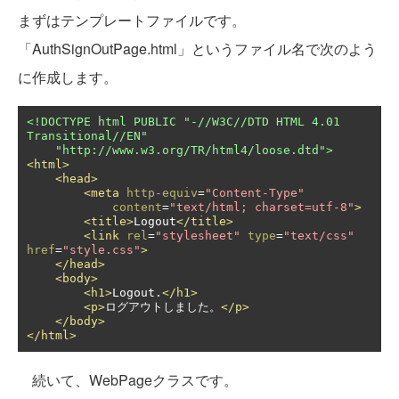
まずはテンプレートファイルです。
「AuthSignOutPage.html」というファイル名で次のよう
に作成します。
<!DOCTYPE html PUBLIC "-//W3C//DTD HTML 4.01 
Transitional//EN"

    "http://www.w3.org/TR/html4/loose.dtd">
<html>
<head>
<meta
http-equiv
=
"Content-Type"
content
=
"text/html; charset=utf-8"
>
<title>
Logout
</title>
<link
rel
=
"stylesheet"
type
=
"text/css"
href
=
"style.css"
>
</head>
<body>
<h1>
Logout.
</h1>
<p>
ログアウトしました。
</p>
</body>
</html>
続いて、WebPageクラスです。