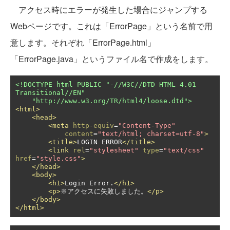
アクセス時にエラーが発生した場合にジャンプする
Webページです。これは「ErrorPage」という名前で用
意します。それぞれ「ErrorPage.html」
「ErrorPage.java」というファイル名で作成をします。
<!DOCTYPE html PUBLIC "-//W3C//DTD HTML 4.01 
Transitional//EN"

    "http://www.w3.org/TR/html4/loose.dtd">
<html>
<head>
<meta
http-equiv
=
"Content-Type"
content
=
"text/html; charset=utf-8"
>
<title>
LOGIN ERROR
</title>
<link
rel
=
"stylesheet"
type
=
"text/css"
href
=
"style.css"
>
</head>
<body>
<h1>
Login Error.
</h1>
<p>
※アクセスに失敗しました。
</p>
</body>
</html>