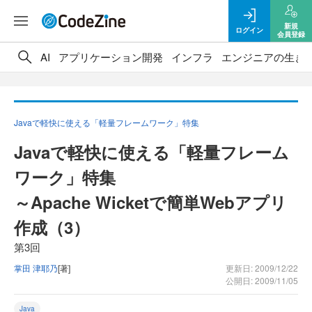
新規
ログイン
会員登録
AI
アプリケーション開発
インフラ
エンジニアの生き
Javaで軽快に使える「軽量フレームワーク」特集
Javaで軽快に使える「軽量フレーム
ワーク」特集
～Apache Wicketで簡単Webアプリ
作成（3）
第3回
掌田 津耶乃
[著]
更新日: 2009/12/22
公開日: 2009/11/05
Java