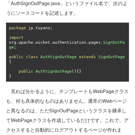
「AuthSignOutPage.java」というファイル名で、次のよ
うにソースコードを記述します。
package
 jp
.
tuyano
;
import
org
.
apache
.
wicket
.
authentication
.
pages
.
SignOutPa
ge
;
public
class
AuthSignOutPage
extends
SignOutPage
{
public
AuthSignOutPage
(){}
}
見れば分かるように、テンプレートもWebPageクラス
も、何も具体的なものはありません。通常のWebページ
と異なるのは、ただSignOutPageというクラスを継承し
てWebPageクラスを作成しているだけです。これで、ア
クセスすると自動的にログアウトするページが作れま