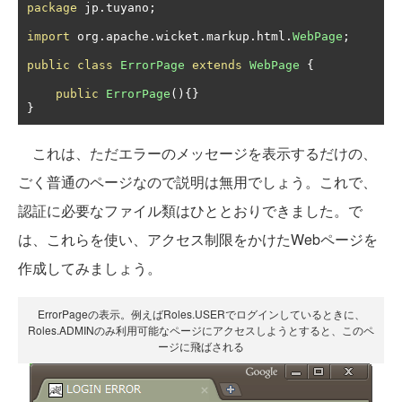
package
 jp
.
tuyano
;
import
 org
.
apache
.
wicket
.
markup
.
html
.
WebPage
;
public
class
ErrorPage
extends
WebPage
{
public
ErrorPage
(){}
}
これは、ただエラーのメッセージを表示するだけの、
ごく普通のページなので説明は無用でしょう。これで、
認証に必要なファイル類はひととおりできました。で
は、これらを使い、アクセス制限をかけたWebページを
作成してみましょう。
ErrorPageの表示。例えばRoles.USERでログインしているときに、
Roles.ADMINのみ利用可能なページにアクセスしようとすると、このペ
ージに飛ばされる