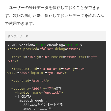
ユーザーの登録データを保存しておくことができま
す。次回起動した際、保存しておいたデータを読み込ん
で使用できます。
サンプルソース
<?
xml version
=
"1.0"
 encoding
=
"UTF-8"
?>
<canvas
proxied
=
"false"
debug
=
"true"
>
<text
x
=
"10"
y
=
"10"
resize
=
"true"
text
=
"デー
タ:"
/>
<inputtext
id
=
"txtData"
x
=
"50"
y
=
"10"
width
=
"200"
bgcolor
=
"yellow"
/>
<alert
id
=
"alert"
/>
<button
x
=
"260"
y
=
"7"
>
保存

<handler
name
=
"onclick"
>
    <![CDATA[

      #passthrough {

        //flixiをインポートする

        import flixi.*;
