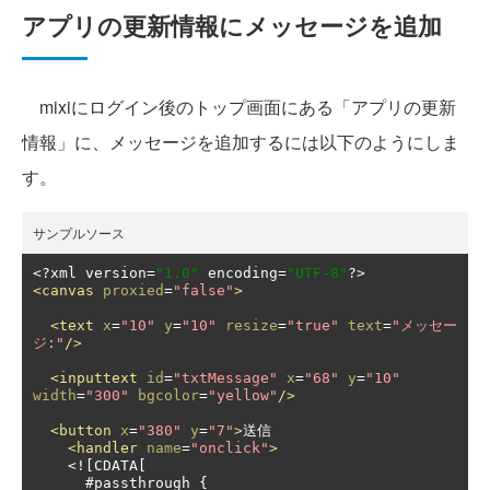
アプリの更新情報にメッセージを追加
mixiにログイン後のトップ画面にある「アプリの更新
情報」に、メッセージを追加するには以下のようにしま
す。
サンプルソース
<?
xml version
=
"1.0"
 encoding
=
"UTF-8"
?>
<canvas
proxied
=
"false"
>
<text
x
=
"10"
y
=
"10"
resize
=
"true"
text
=
"メッセー
ジ:"
/>
<inputtext
id
=
"txtMessage"
x
=
"68"
y
=
"10"
width
=
"300"
bgcolor
=
"yellow"
/>
<button
x
=
"380"
y
=
"7"
>
送信

<handler
name
=
"onclick"
>
    <![CDATA[

      #passthrough {
