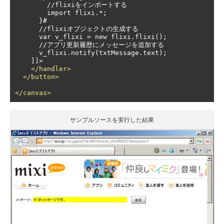
        //flixiをインポートする

        import flixi.*;

      }#

      //flixiオブジェクトの生成する

      var v_flixi = new flixi.flixi();

      //アプリ更新履歴にメッセージを追加する

      v_flixi.notify(txtMessage.text);

    ]]>

</handler>
</button>
</canvas>
サンプルソースを実行した結果