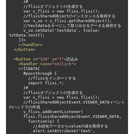
      }#

      //flixiオブジェクトの生成する

      var v_flixi = new flixi.flixi();

      //flixiSharedObjectのインスタンスを取得する

      var v_so = v_flixi.getSharedObject();

      //testdataをキーにして取り出せるデータを保存する

      v_so.setData('testdata', {value: 
txtData.text});

    ]]>

</handler>
</button>
<button
x
=
"320"
y
=
"7"
>
読込み

<handler
name
=
"onclick"
>
    <![CDATA[

      #passthrough {

        //flixiをインポートする

        import flixi.*;

      }#

      //flixiオブジェクトの生成する

      var v_flixi = new flixi.flixi();

      //flixiSharedObjectEvent.VIEWER_DATAイベント
のハンドラの作成

      v_flixi.addEventListener(

      flixi.flixiSharedObjectEvent.VIEWER_DATA,

        function(p) {

          //永続化データからvalueの値を取得する

          alert.setAttribute('text', 