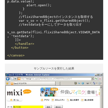
p.data.value);

          alert.open();

        }

      );

      //flixiSharedObjectのインスタンスを取得する

      var v_so = v_flixi.getSharedObject();

      //testdataをキーにしてデータを取り出す

v_so.getData(flixi.flixiSharedObject.VIEWER_DATA
, 'testdata');

    ]]>

</handler>
</button>
</canvas>
サンプルソースを実行した結果