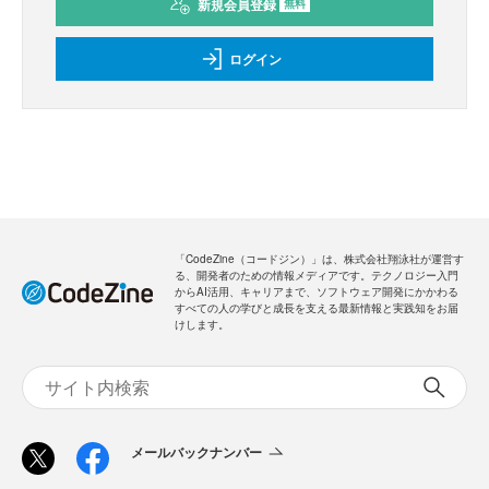
新規会員登録
無料
ログイン
「CodeZine（コードジン）」は、株式会社翔泳社が運営す
る、開発者のための情報メディアです。テクノロジー入門
からAI活用、キャリアまで、ソフトウェア開発にかかわる
すべての人の学びと成長を支える最新情報と実践知をお届
けします。
メールバックナンバー