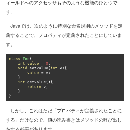
ィールドへのアクセッサもそのような機能のひとつで
す。
Javaでは、次のように特別な命名規則のメソッドを定
義することで、プロパティが定義されたことにしていま
す。
class
Foo
{
int
value
=
0
;
void
 setValue
(
int
 v
){
value
=
 v
;
}
int
 getValue
(){
return
 v
;
}
}
しかし、これはただ「プロパティが定義されたことに
する」だけなので、値の読み書きはメソッドの呼び出し
をする必要があります。