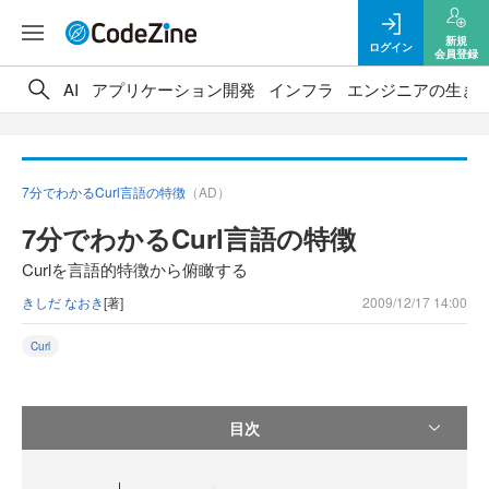
新規
ログイン
会員登録
AI
アプリケーション開発
インフラ
エンジニアの生き
7分でわかるCurl言語の特徴
（AD）
7分でわかるCurl言語の特徴
Curlを言語的特徴から俯瞰する
きしだ なおき
[著]
2009/12/17 14:00
Curl
目次