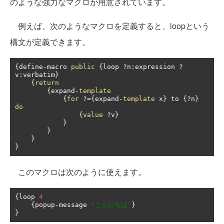
のような強力なマクロが用意されています。
例えば、次のようなマクロを定義すると、loopという
構文が定義できます。
{
define
-
macro 
public
{
loop 
?
n
:
expression 
?
v
:
verbatim
}
{
return
{
expand
-
template
{
for
?={
expand
-
template
 x
}
 to 
{?
n
}
do
{
value
?
v
}
}
}
}
}
このマクロは次のように使えます。
{
loop 
4
{
popup
-
message 
"こんにちは"
}
}