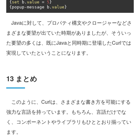
{
set
 b
.
value
=
5
}
{
popup
-
message b
.
value
}
Javaに対して、プロパティ構文やクロージャーなどさ
まざまな要望が出ていた時期がありましたが、そういっ
た要望の多くは、既にJavaと同時期に登場したCurlでは
実現していたということになります。
13 まとめ
このように、Curlは、さまざまな書き方を可能にする
強力な言語を持っています。もちろん、言語だけでな
く、コンポーネントやライブラリもひととおり揃ってい
ます。