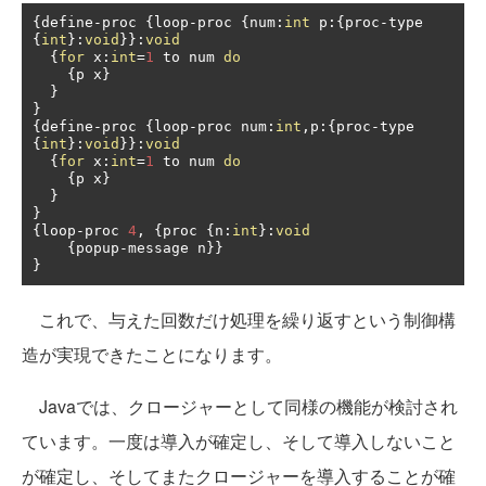
{
define
-
proc 
{
loop
-
proc 
{
num
:
int
 p
:{
proc
-
type 
{
int
}:
void
}}:
void
{
for
 x
:
int
=
1
 to num 
do
{
p x
}
}
}
{
define
-
proc 
{
loop
-
proc num
:
int
,
p
:{
proc
-
type 
{
int
}:
void
}}:
void
{
for
 x
:
int
=
1
 to num 
do
{
p x
}
}
}
{
loop
-
proc 
4
,
{
proc 
{
n
:
int
}:
void
{
popup
-
message n
}}
}
これで、与えた回数だけ処理を繰り返すという制御構
造が実現できたことになります。
Javaでは、クロージャーとして同様の機能が検討され
ています。一度は導入が確定し、そして導入しないこと
が確定し、そしてまたクロージャーを導入することが確