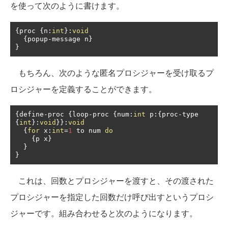
を使って次のように書けます。
{
proc 
{
n
:
int
}:
void
{
popup
-
message n
}
}
もちろん、次のような匿名プロシジャーを受け取るプ
ロシジャーを定義することができます。
{
define
-
proc 
{
loop
-
proc 
{
num
:
int
 p
:{
proc
-
type 
{
int
}:
void
}}:
void
{
for
 x
:
int
=
1
 to num 
do
{
p x
}
}
}
これは、回数とプロシジャーを渡すと、その渡された
プロシジャーを指定した回数だけ呼び出すというプロシ
ジャーです。組み合わせると次のようになります。