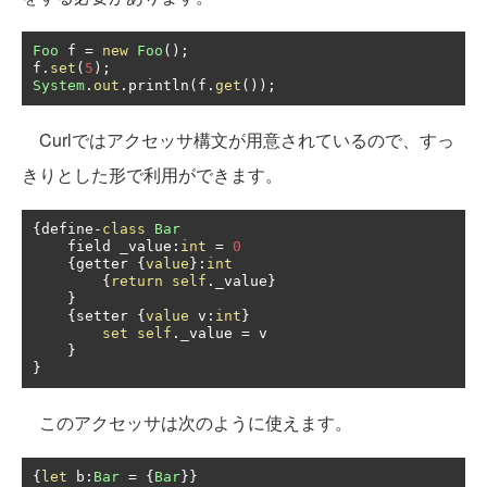
Foo
 f 
=
new
Foo
();
f
.
set
(
5
);
System
.
out
.
println
(
f
.
get
());
Curlではアクセッサ構文が用意されているので、すっ
きりとした形で利用ができます。
{
define
-
class
Bar
    field _value
:
int
=
0
{
getter 
{
value
}:
int
{
return
self
.
_value
}
}
{
setter 
{
value
 v
:
int
}
set
self
.
_value 
=
 v

}
}
このアクセッサは次のように使えます。
{
let
 b
:
Bar
=
{
Bar
}}