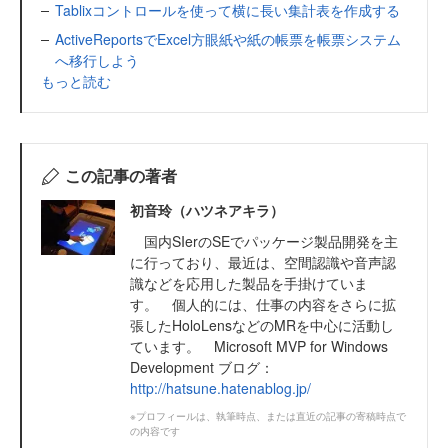
Tablixコントロールを使って横に長い集計表を作成する
ActiveReportsでExcel方眼紙や紙の帳票を帳票システム
へ移行しよう
もっと読む
この記事の著者
初音玲（ハツネアキラ）
国内SIerのSEでパッケージ製品開発を主
に行っており、最近は、空間認識や音声認
識などを応用した製品を手掛けていま
す。 個人的には、仕事の内容をさらに拡
張したHoloLensなどのMRを中心に活動し
ています。 Microsoft MVP for Windows
Development ブログ：
http://hatsune.hatenablog.jp/
※プロフィールは、執筆時点、または直近の記事の寄稿時点で
の内容です