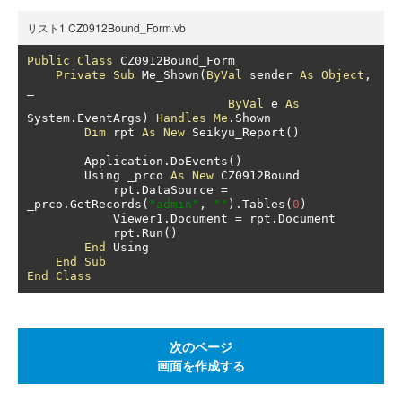
リスト1 CZ0912Bound_Form.vb
Public
Class
 CZ0912Bound_Form

Private
Sub
 Me_Shown
(
ByVal
 sender 
As
Object
,
_

ByVal
 e 
As
System
.
EventArgs
)
Handles
Me
.
Shown

Dim
 rpt 
As
New
 Seikyu_Report
()
        Application
.
DoEvents
()
        Using _prco 
As
New
 CZ0912Bound

            rpt
.
DataSource 
=
_prco
.
GetRecords
(
"admin"
,
""
).
Tables
(
0
)
            Viewer1
.
Document 
=
 rpt
.
Document

            rpt
.
Run
()
End
 Using

End
Sub
End
Class
次のページ
画面を作成する