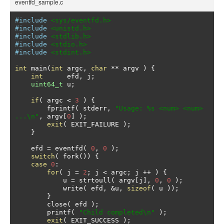
eventfd_sample.c
#include
<sys/eventfd.h>
#include
<unistd.h>
#include
<stdlib.h>
#include
<stdio.h>
#include
<stdint.h>
int
 main
(
int
 argc
,
char
**
 argv 
)
{
int
      efd
,
 j
;
uint64_t
 u
;
if
(
 argc 
<
3
)
{
	fprintf
(
 stderr
,
"Usage: %s <num> <num> 
...\n"
,
 argv
[
0
]
);
exit
(
 EXIT_FAILURE 
);
}
    efd 
=
 eventfd
(
0
,
0
);
switch
(
 fork
())
{
case
0
:
for
(
 j 
=
2
;
 j 
<
 argc
;
 j 
++
)
{
	    u 
=
 strtoull
(
 argv
[
j
],
0
,
0
);
	    write
(
 efd
,
&
u
,
sizeof
(
 u 
));
}
	close
(
 efd 
);
	printf
(
"Child completed\n"
);
exit
(
 EXIT_SUCCESS 
);