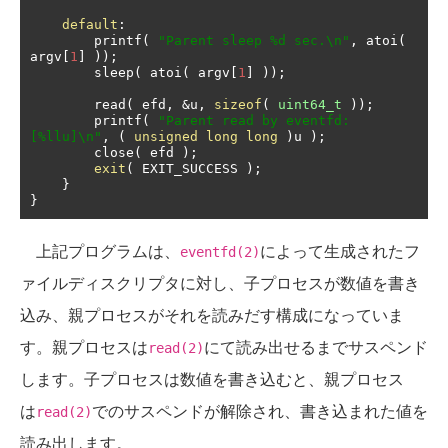
default
:
	printf
(
"Parent sleep %d sec.\n"
,
 atoi
(
argv
[
1
]
));
	sleep
(
 atoi
(
 argv
[
1
]
));
	read
(
 efd
,
&
u
,
sizeof
(
uint64_t
));
	printf
(
"Parent read by eventfd:
[%llu]\n"
,
(
unsigned
long
long
)
u 
);
	close
(
 efd 
);
exit
(
 EXIT_SUCCESS 
);
}
}
上記プログラムは、
によって生成されたフ
eventfd(2)
ァイルディスクリプタに対し、子プロセスが数値を書き
込み、親プロセスがそれを読みだす構成になっていま
す。親プロセスは
にて読み出せるまでサスペンド
read(2)
します。子プロセスは数値を書き込むと、親プロセス
は
でのサスペンドが解除され、書き込まれた値を
read(2)
読み出します。