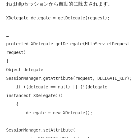
れはhttpセッションから自動的に除去されます。
XDelegate delegate = getDelegate(request);

protected
 XDelegate getDelegate(HttpServletRequest 
request)

{

Object delegate = 
SessionManager.getAttribute(request, DELEGATE_KEY);

if
 ((delegate == 
null
) || (!(delegate 
instanceof
 XDelegate)))

    {

        delegate = 
new
 XDelegate();

SessionManager.setAttribute(
