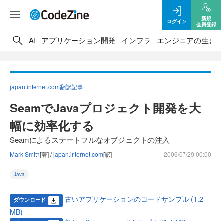
新規
ログイン
会員登録
AI
アプリケーション開発
インフラ
エンジニアの生き
japan.internet.com翻訳記事
SeamでJavaプロジェクト開発を大
幅に効率化する
Seamによるステートフルなオブジェクトの注入
Mark Smith
[著] /
japan.internet.com
[訳]
2006/07/29 00:00
Java
古いアプリケーションのコードサンプル (1.2
ダウンロード
MB)