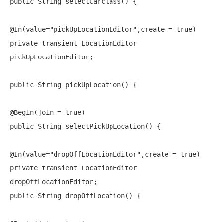
public
 String selectCarclass() {

@In(value=
"pickUpLocationEditor"
,create = 
true
private
transient
 LocationEditor 
pickUpLocationEditor;

public
 String pickUpLocation() {

@Begin(join = 
true
public
 String selectPickUpLocation() {

@In(value=
"dropOffLocationEditor"
,create = 
true
private
transient
 LocationEditor 
public
 String dropOffLocation() {
