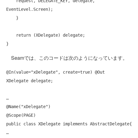
    request, DELEGATE_KEY, delegate, 
EventLevel.Screen);

    }

return
 (XDelegate) delegate;

Seamでは、このコードは次のようになっています。
@In(value=
"xDelegate"
, create=
true
) @Out

XDelegate delegate;

…

@Name(
"xDelegate"
)

public
class
 XDelegate 
implements
 AbstractDelegate{

…
