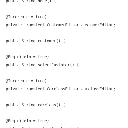
public
 String done() {

@In(create = 
true
private
transient
 CustomerEditor customerEditor;

public
 String customer() {

@Begin(join = 
true
public
 String selectCustomer() {

@In(create = 
true
private
transient
 CarclassEditor carclassEditor;

public
 String carclass() {

@Begin(join = 
true