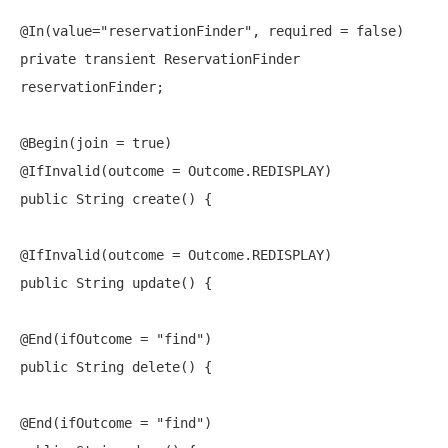
@In(value=
"reservationFinder"
, required = 
false
private
transient
 ReservationFinder 
reservationFinder;

@Begin(join = 
true
)

public
 String create() {

public
 String update() {

@End(ifOutcome = 
"find"
public
 String delete() {

@End(ifOutcome = 
"find"