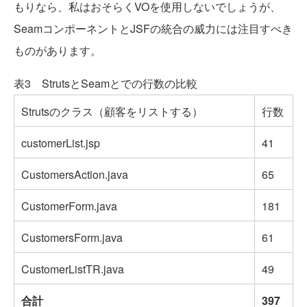
もりなら、私はおそらくVOを使用しないでしょうが、
SeamコンポーネントとJSFの統合の威力には注目すべき
ものがあります。
表3 StrutsとSeamとでの行数の比較
Strutsのクラス（顧客をリストする）
行数
customerList.jsp
41
CustomersAction.java
65
CustomerForm.java
181
CustomersForm.java
61
CustomerListTR.java
49
合計
397