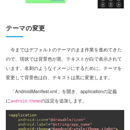
テーマの変更
今まではデフォルトのテーマのまま作業を進めてきた
ので、現状では背景色が黒、テキストが白で表示されて
います。名刺のようなイメージにするために、テーマを
変更して背景色は白、テキストは黒に変更します。
「AndroidManifest.xml」を開き、applicationの定義
に
の設定を追加します。
android:theme
<application
android:icon
=
"@drawable/icon"
android:label
=
"@string/app_name"
android:theme
=
"@android:style/Theme.Light"
>