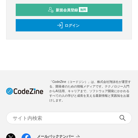
新規会員登録
無料
ログイン
「CodeZine（コードジン）」は、株式会社翔泳社が運営す
る、開発者のための情報メディアです。テクノロジー入門
からAI活用、キャリアまで、ソフトウェア開発にかかわる
すべての人の学びと成長を支える最新情報と実践知をお届
けします。
メールバックナンバー