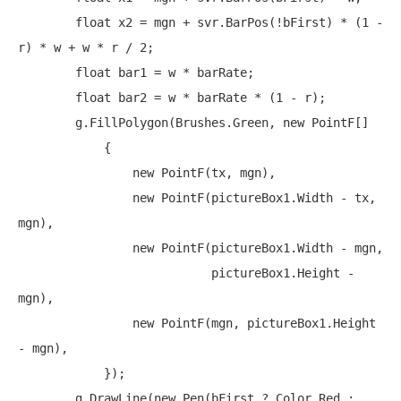
float
 x2 = mgn + svr.BarPos(!bFirst) * (1 - 
r) * w + w * r / 2;

float
 bar1 = w * barRate;

float
 bar2 = w * barRate * (1 - r);

        g.FillPolygon(Brushes.Green, 
new
 PointF[]

            {

new
 PointF(tx, mgn),

new
 PointF(pictureBox1.Width - tx, 
mgn),

new
 PointF(pictureBox1.Width - mgn,

                           pictureBox1.Height - 
mgn),

new
 PointF(mgn, pictureBox1.Height 
- mgn),

            });

        g.DrawLine(
new
 Pen(bFirst ? Color.Red : 