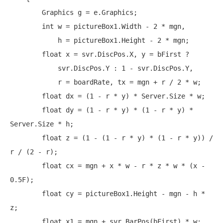
        Graphics g = e.Graphics;

int
 w = pictureBox1.Width - 2 * mgn,

            h = pictureBox1.Height - 2 * mgn;

float
 x = svr.DiscPos.X, y = bFirst ?

            svr.DiscPos.Y : 1 - svr.DiscPos.Y,

            r = boardRate, tx = mgn + r / 2 * w;

float
 dx = (1 - r * y) * Server.Size * w;

float
 dy = (1 - r * y) * (1 - r * y) * 
Server.Size * h;

float
 z = (1 - (1 - r * y) * (1 - r * y)) / 
r / (2 - r);

float
 cx = mgn + x * w - r * z * w * (x - 
0.5F);

float
 cy = pictureBox1.Height - mgn - h * 
z;

float
 x1 = mgn + svr.BarPos(bFirst) * w;
