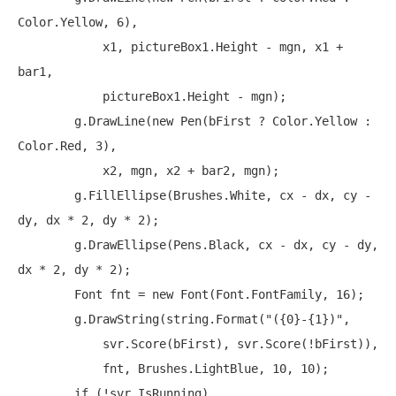
Color.Yellow, 6),

            x1, pictureBox1.Height - mgn, x1 + 
bar1,

            pictureBox1.Height - mgn);

        g.DrawLine(
new
 Pen(bFirst ? Color.Yellow : 
Color.Red, 3),

            x2, mgn, x2 + bar2, mgn);

        g.FillEllipse(Brushes.White, cx - dx, cy - 
dy, dx * 2, dy * 2);

        g.DrawEllipse(Pens.Black, cx - dx, cy - dy, 
dx * 2, dy * 2);

        Font fnt = 
new
 Font(Font.FontFamily, 16);

        g.DrawString(
string
.Format(
"({0}-{1})"
,

            svr.Score(bFirst), svr.Score(!bFirst)),

            fnt, Brushes.LightBlue, 10, 10);

if
 (!svr.IsRunning)
