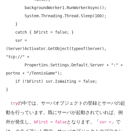
        backgroundWorker1.RunWorkerAsync();

        System.Threading.Thread.Sleep(100);

    }

catch
 { bFirst = 
false
; }

    svr = 
(Server)Activator.GetObject(
typeof
(Server), 
"tcp://"
 +

        Properties.Settings.Default.Server + 
":"
 + 
portno + 
"/TennisGame"
);

if
 (!bFirst) svr.IsWaiting = 
false
;

の中では、サーバオブジェクトの登録とサーバの起
try
動を行っています。既にサーバが起動されていれば、例
外が発生し、
となります。「
」で
bFirst = false
svr =
は、クライアント側で、サーバオブジェクトのプロクシ