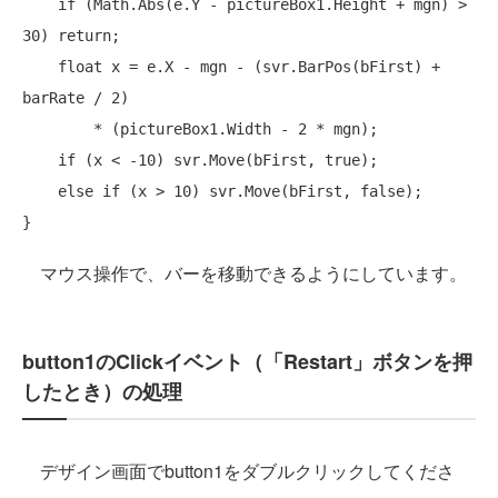
if
 (Math.Abs(e.Y - pictureBox1.Height + mgn) > 
30) 
return
;

float
 x = e.X - mgn - (svr.BarPos(bFirst) + 
barRate / 2)

        * (pictureBox1.Width - 2 * mgn);

if
 (x < -10) svr.Move(bFirst, 
true
);

else
if
 (x > 10) svr.Move(bFirst, 
false
);

マウス操作で、バーを移動できるようにしています。
button1のClickイベント（「Restart」ボタンを押
したとき）の処理
デザイン画面でbutton1をダブルクリックしてくださ