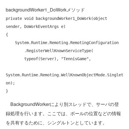
backgroundWorker1_DoWorkメソッド
private
void
 backgroundWorker1_DoWork(
object
sender, DoWorkEventArgs e)

{

    System.Runtime.Remoting.RemotingConfiguration

        .RegisterWellKnownServiceType(

typeof
(Server), 
"TennisGame"
,

System.Runtime.Remoting.WellKnownObjectMode.Singlet
on);

BackgroundWorkerにより別スレッドで、サーバの登
録処理を行います。ここでは、ボールの位置などの情報
を共有するために、シングルトンとしています。