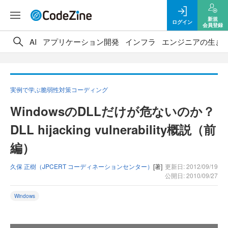
新規
ログイン
会員登録
AI
アプリケーション開発
インフラ
エンジニアの生き
実例で学ぶ脆弱性対策コーディング
WindowsのDLLだけが危ないのか？
DLL hijacking vulnerability概説（前
編）
久保 正樹（JPCERT コーディネーションセンター）
[著]
更新日: 2012/09/19
公開日: 2010/09/27
Windows