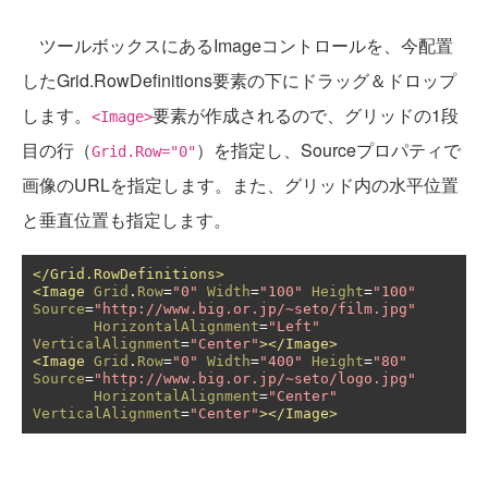
ツールボックスにあるImageコントロールを、今配置
したGrid.RowDefinitions要素の下にドラッグ＆ドロップ
します。
要素が作成されるので、グリッドの1段
<Image>
目の行（
）を指定し、Sourceプロパティで
Grid.Row="0"
画像のURLを指定します。また、グリッド内の水平位置
と垂直位置も指定します。
</Grid.RowDefinitions>
<Image
Grid
.
Row
=
"0"
Width
=
"100"
Height
=
"100"
Source
=
"http://www.big.or.jp/~seto/film.jpg"
HorizontalAlignment
=
"Left"
VerticalAlignment
=
"Center"
></Image>
<Image
Grid
.
Row
=
"0"
Width
=
"400"
Height
=
"80"
Source
=
"http://www.big.or.jp/~seto/logo.jpg"
HorizontalAlignment
=
"Center"
VerticalAlignment
=
"Center"
></Image>