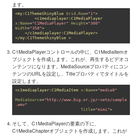
ます。
<my:C1ThemeShinyBlue
Grid
.
Row
=
"1"
>
<c1mediaplayer:C1MediaPlayer
x:Name
=
"C1MediaPlayer"
Height
=
"300"
Width
=
"350"
>
</c1mediaplayer:C1MediaPlayer>
</my:C1ThemeShinyBlue
>
C1MediaPlayerコントロールの中に、C1MediaItemオ
ブジェクトを作成します。これが、再生するビデオコ
ンテンツになります。MediaSourceプロパティにコン
テンツのURLを設定し、Titleプロパティでタイトルを
設定します。
<c1mediaplayer:C1MediaItem
x:Name
=
"media0"
MediaSource
=
"http://www.big.or.jp/~seto/sample
.wmv"
Title
=
"mimi"
>
そして、C1MediaPlayerの要素の下に、
C1MediaChapterオブジェクトを作成します。これが