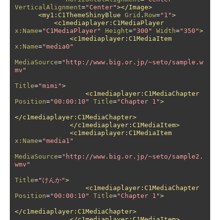
VerticalAlignment
=
"Center"
></Image>
<my1:C1ThemeShinyBlue
Grid
.
Row
=
"1"
>
<c1mediaplayer:C1MediaPlayer
x:Name
=
"C1MediaPlayer"
Height
=
"300"
Width
=
"350"
>
<c1mediaplayer:C1MediaItem
x:Name
=
"media0"
MediaSource
=
"http://www.big.or.jp/~seto/sample.w
mv"
Title
=
"mimi"
>
<c1mediaplayer:C1MediaChapter
Position
=
"00:00:10"
Title
=
"Chapter 1"
>
</c1mediaplayer:C1MediaChapter>
</c1mediaplayer:C1MediaItem>
<c1mediaplayer:C1MediaItem
x:Name
=
"media1"
MediaSource
=
"http://www.big.or.jp/~seto/sample2.
wmv"
Title
=
"けんか"
>
<c1mediaplayer:C1MediaChapter
Position
=
"00:00:10"
Title
=
"Chapter 1"
>
</c1mediaplayer:C1MediaChapter>
</c1mediaplayer:C1MediaItem>