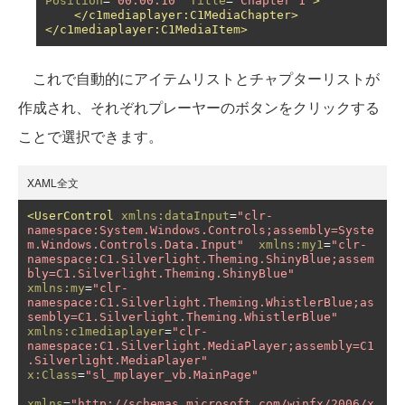
Position
=
"00:00:10"
Title
=
"Chapter 1"
>
</c1mediaplayer:C1MediaChapter>
</c1mediaplayer:C1MediaItem>
これで自動的にアイテムリストとチャプターリストが
作成され、それぞれプレーヤーのボタンをクリックする
ことで選択できます。
XAML全文
<UserControl
xmlns:dataInput
=
"clr-
namespace:System.Windows.Controls;assembly=Syste
m.Windows.Controls.Data.Input"
xmlns:my1
=
"clr-
namespace:C1.Silverlight.Theming.ShinyBlue;assem
bly=C1.Silverlight.Theming.ShinyBlue"
xmlns:my
=
"clr-
namespace:C1.Silverlight.Theming.WhistlerBlue;as
sembly=C1.Silverlight.Theming.WhistlerBlue"
xmlns:c1mediaplayer
=
"clr-
namespace:C1.Silverlight.MediaPlayer;assembly=C1
.Silverlight.MediaPlayer"
x:Class
=
"sl_mplayer_vb.MainPage"
xmlns
=
"http://schemas.microsoft.com/winfx/2006/x