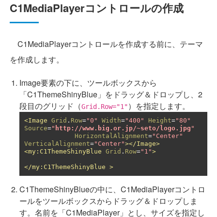
C1MediaPlayerコントロールの作成
C1MediaPlayerコントロールを作成する前に、テーマ
を作成します。
Image要素の下に、ツールボックスから
「C1ThemeShinyBlue」をドラッグ＆ドロップし、2
段目のグリッド（
）を指定します。
Grid.Row="1"
<Image
Grid
.
Row
=
"0"
Width
=
"400"
Height
=
"80"
Source
=
"
http://www.big.or.jp/~seto/logo.jpg
"
HorizontalAlignment
=
"Center"
VerticalAlignment
=
"Center"
></Image>
<my:C1ThemeShinyBlue
Grid
.
Row
=
"1"
>
</my:C1ThemeShinyBlue
>
C1ThemeShinyBlueの中に、C1MediaPlayerコントロ
ールをツールボックスからドラッグ＆ドロップしま
す。名前を「C1MediaPlayer」とし、サイズを指定し