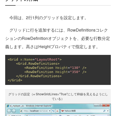
今回は、2行1列のグリッドを設定します。
グリッドに行を追加するには、RowDefinitionsコレク
ションのRowDefinitionオブジェクトを、必要な行数分定
義します。高さはHeightプロパティで指定します。
<Grid
x:Name
=
"LayoutRoot"
>
<Grid.RowDefinitions>
<RowDefinition
Height
=
"130"
/>
<RowDefinition
Height
=
"350"
/>
</Grid.RowDefinitions>
</Grid>
グリッドの設定（※ ShowGridLines="True"にして枠線を見えるようにし
ている）