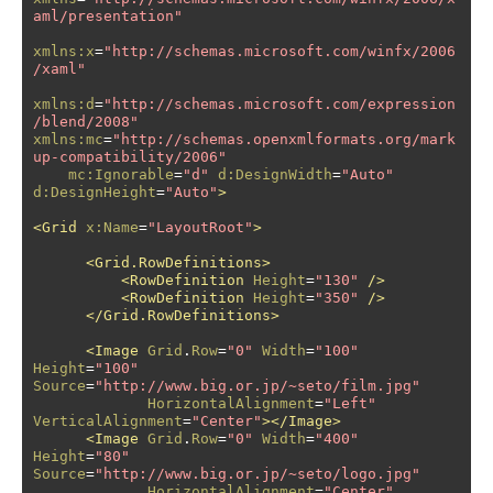
aml/presentation"
xmlns:x
=
"http://schemas.microsoft.com/winfx/2006
/xaml"
xmlns:d
=
"http://schemas.microsoft.com/expression
/blend/2008"
xmlns:mc
=
"http://schemas.openxmlformats.org/mark
up-compatibility/2006"
mc:Ignorable
=
"d"
d:DesignWidth
=
"Auto"
d:DesignHeight
=
"Auto"
>
<Grid
x:Name
=
"LayoutRoot"
>
<Grid.RowDefinitions>
<RowDefinition
Height
=
"130"
/>
<RowDefinition
Height
=
"350"
/>
</Grid.RowDefinitions>
<Image
Grid
.
Row
=
"0"
Width
=
"100"
Height
=
"100"
Source
=
"http://www.big.or.jp/~seto/film.jpg"
HorizontalAlignment
=
"Left"
VerticalAlignment
=
"Center"
></Image>
<Image
Grid
.
Row
=
"0"
Width
=
"400"
Height
=
"80"
Source
=
"http://www.big.or.jp/~seto/logo.jpg"
HorizontalAlignment
=
"Center"