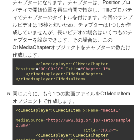
チャプターになります。チャプターは、Positionプロ
パティで開始位置を再生時間で指定し、Titleプロパテ
ィでチャプターのタイトルを付けます。今回のサンプ
ルビデオは15秒と短いため、チャプターは1つしか作
成していませんが、長いビデオの場合はいくつものチ
ャプターを設定できます。その場合は、この
C1MediaChapterオブジェクトをチャプターの数だけ
作成します。
<c1mediaplayer:C1MediaChapter
Position
=
"00:00:10"
Title
=
"Chapter 1"
>
</c1mediaplayer:C1MediaChapter>
</c1mediaplayer:C1MediaItem>
同じように、もう1つの動画ファイルをC1MediaItem
オブジェクトで作成します。
<c1mediaplayer:C1MediaItem
x:Name
=
"media1"
MediaSource
=
"http://www.big.or.jp/~seto/sample
2.wmv"
Title
=
"けんか"
>
<c1mediaplayer:C1MediaChapter