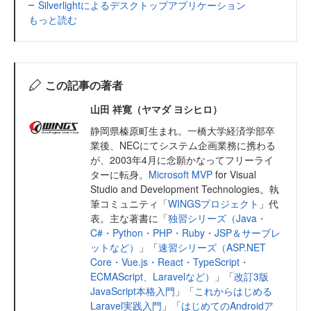
Silverlightによるデスクトップアプリケーション
もっと読む
この記事の著者
山田 祥寛（ヤマダ ヨシヒロ）
静岡県榛原町生まれ。一橋大学経済学部卒
業後、NECにてシステム企画業務に携わる
が、2003年4月に念願かなってフリーライ
ターに転身。
Microsoft MVP
for Visual
Studio and Development Technologies。執
筆コミュニティ「
WINGSプロジェクト
」代
表。主な著書に「
独習シリーズ（Java・
C#・Python・PHP・Ruby・JSP＆サーブレ
ットなど）
」「
速習シリーズ（ASP.NET
Core・Vue.js・React・TypeScript・
ECMAScript、Laravelなど）
」「
改訂3版
JavaScript本格入門
」「
これからはじめる
Laravel実践入門
」「
はじめてのAndroidア