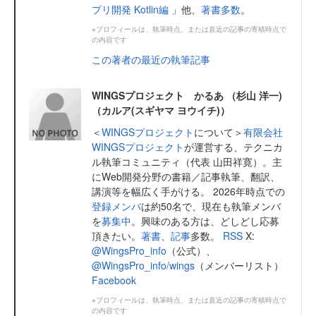
プリ開発 Kotlin編
」他、
著書多数
。
※プロフィールは、執筆時点、または直近の記事の寄稿時点で
の内容です
この著者の最近の執筆記事
WINGSプロジェクト かるあ （杉山 洋一)
（カルア(スギヤマ ヨウイチ)）
＜
WINGSプロジェクト
について＞
有限会社
WINGSプロジェクト
が運営する、テクニカ
ル執筆コミュニティ（代表 山田祥寛）。主
にWeb開発分野の書籍／記事執筆、翻訳、
講演等を幅広く手がける。 2026年時点での
登録メンバ
は約50名で、現在も執筆メンバ
を
募集中
。興味のある方は、どしどし応募
頂きたい。
著書
、
記事
多数。
RSS
X:
@WingsPro_info
（公式）、
@WingsPro_info/wings
（メンバーリスト）
Facebook
※プロフィールは、執筆時点、または直近の記事の寄稿時点で
の内容です