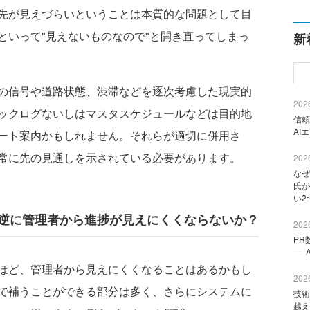
先が見えづらいということは本質的な問題として目
といって"見えないものなので"と開き直ってしまっ
新
の信号や道路状態、渋滞などを逐次考慮した現実的
2026
ックログないしはマスタスケジュールなどは目的地
信頼
AI
ート案内かもしれません。それらが適切に併用さ
常に先の見通しを示されている必要があります。
2026
なぜ
氏が
い2
で逆に管理者から進捗が見えにくくならないか？
2026
PR
──
ほど、管理者から見えにくくなることはあるかもし
2026
で補うことができる部分は多く、さらにシステムに
技術
越え