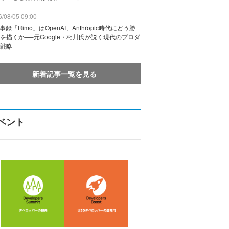
/08/05 09:00
議事録「Rimo」はOpenAI、Anthropic時代にどう勝
を描くか──元Google・相川氏が説く現代のプロダ
戦略
新着記事一覧を見る
ベント