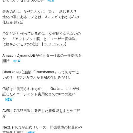
NEW
最近のAIは、なぜこんなに「賢く」感じるの？
進化の裏にあるモノとは #マンガでわかるAIの
仕組み 第2話
予定どおり作っているのに、なぜ良くならないの
か──「アウトプット脳」と「ユーザー価値脳」
に橋をかける3つの設計【CEDEC2026】
Amazon DynamoDBがベクター検索の一般提供を
開始
NEW
ChatGPTの心臓部『Transformer』って何がすご
いの？ #マンガでわかるAIの仕組み 第1話
信頼は「測定されるもの」──Grafana Labsが検
証したAIエージェント実用化までの6つの疑い
NEW
AWS、7月27日週に発表した新機能をまとめて紹
介
Next.js 16.3が正式リリース、開発環境の軽量化や
高速化を実現
NEW