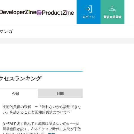
ログイン
新規
会員登録
マンガ
クセスランキング
今日
月間
技術的負債の誤解 〜「測れないから説明できな
い」を越えることと認知的負債について〜
なぜAIで速く作れても成果は増えないのか──及
川卓也氏が説く、AIネイティブ時代に人間が手放
してはいけない2つの仕事