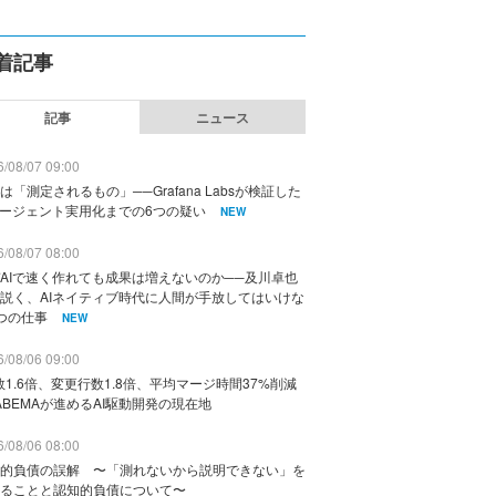
着記事
記事
ニュース
/08/07 09:00
は「測定されるもの」──Grafana Labsが検証した
エージェント実用化までの6つの疑い
NEW
/08/07 08:00
AIで速く作れても成果は増えないのか──及川卓也
説く、AIネイティブ時代に人間が手放してはいけな
つの仕事
NEW
/08/06 09:00
数1.6倍、変更行数1.8倍、平均マージ時間37%削減
ABEMAが進めるAI駆動開発の現在地
/08/06 08:00
的負債の誤解 〜「測れないから説明できない」を
ることと認知的負債について〜