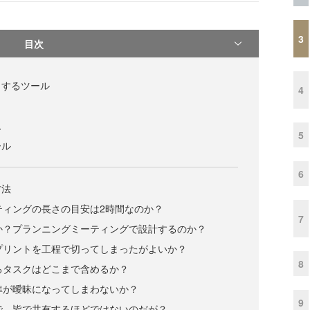
3
目次
トするツール
4
ム
5
ール
6
方法
ーティングの長さの目安は2時間なのか？
7
のか？プランニングミーティングで設計するのか？
スプリントを工程で切ってしまったがよいか？
8
するタスクはどこまで含めるか？
基準が曖昧になってしまわないか？
9
制で、皆で共有するほどではないのだが？