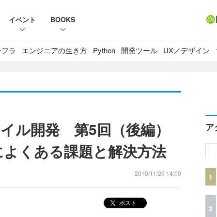
イベント
BOOKS
ンフラ
エンジニアの生き方
Python
開発ツール
UX／デザイン
イル開発 第5回（後編）
ア
によくある課題と解決方法
2010/11/26 14:00
1
ポスト
2