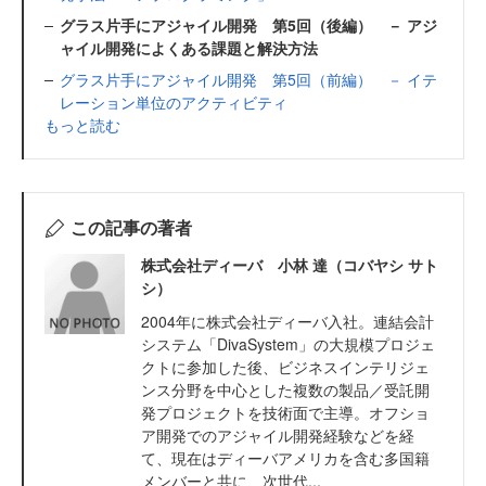
グラス片手にアジャイル開発 第5回（後編） － アジ
ャイル開発によくある課題と解決方法
グラス片手にアジャイル開発 第5回（前編） － イテ
レーション単位のアクティビティ
もっと読む
この記事の著者
株式会社ディーバ 小林 達（コバヤシ サト
シ）
2004年に株式会社ディーバ入社。連結会計
システム「DivaSystem」の大規模プロジェ
クトに参加した後、ビジネスインテリジェ
ンス分野を中心とした複数の製品／受託開
発プロジェクトを技術面で主導。オフショ
ア開発でのアジャイル開発経験などを経
て、現在はディーバアメリカを含む多国籍
メンバーと共に、次世代...