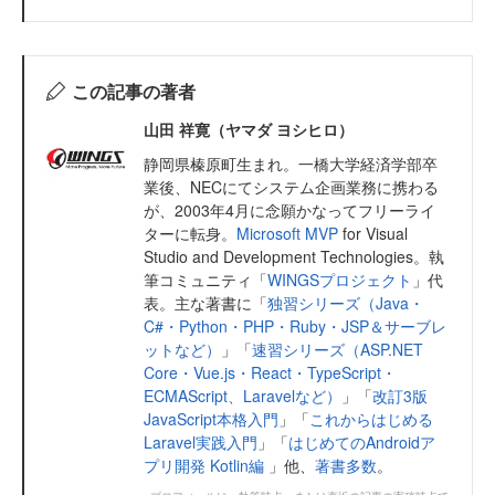
この記事の著者
山田 祥寛（ヤマダ ヨシヒロ）
静岡県榛原町生まれ。一橋大学経済学部卒
業後、NECにてシステム企画業務に携わる
が、2003年4月に念願かなってフリーライ
ターに転身。
Microsoft MVP
for Visual
Studio and Development Technologies。執
筆コミュニティ「
WINGSプロジェクト
」代
表。主な著書に「
独習シリーズ（Java・
C#・Python・PHP・Ruby・JSP＆サーブレ
ットなど）
」「
速習シリーズ（ASP.NET
Core・Vue.js・React・TypeScript・
ECMAScript、Laravelなど）
」「
改訂3版
JavaScript本格入門
」「
これからはじめる
Laravel実践入門
」「
はじめてのAndroidア
プリ開発 Kotlin編
」他、
著書多数
。