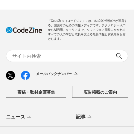
「CodeZine（コードジン）」は、株式会社翔泳社が運営す
る、開発者のための情報メディアです。テクノロジー入門
からAI活用、キャリアまで、ソフトウェア開発にかかわる
すべての人の学びと成長を支える最新情報と実践知をお届
けします。
メールバックナンバー
寄稿・取材企画募集
広告掲載のご案内
ニュース
記事