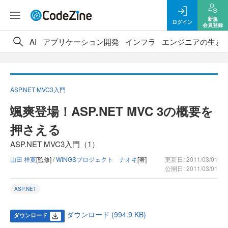
新規
ログイン
会員登録
AI
アプリケーション開発
インフラ
エンジニアの生き
ASP.NET MVC3入門
颯爽登場！ASP.NET MVC 3の概要を
押さえる
ASP.NET MVC3入門（1）
山田 祥寛
[監修] /
WINGSプロジェクト ナオキ
[著]
更新日: 2011/03/01
公開日: 2011/03/01
ASP.NET
ダウンロード (994.9 KB)
ダウンロード