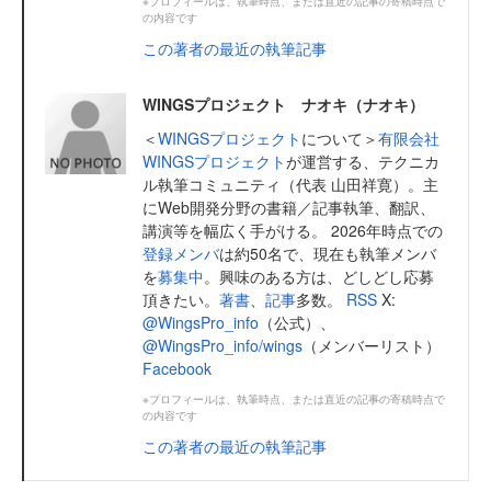
※プロフィールは、執筆時点、または直近の記事の寄稿時点で
の内容です
この著者の最近の執筆記事
WINGSプロジェクト ナオキ（ナオキ）
＜
WINGSプロジェクト
について＞
有限会社
WINGSプロジェクト
が運営する、テクニカ
ル執筆コミュニティ（代表 山田祥寛）。主
にWeb開発分野の書籍／記事執筆、翻訳、
講演等を幅広く手がける。 2026年時点での
登録メンバ
は約50名で、現在も執筆メンバ
を
募集中
。興味のある方は、どしどし応募
頂きたい。
著書
、
記事
多数。
RSS
X:
@WingsPro_info
（公式）、
@WingsPro_info/wings
（メンバーリスト）
Facebook
※プロフィールは、執筆時点、または直近の記事の寄稿時点で
の内容です
この著者の最近の執筆記事