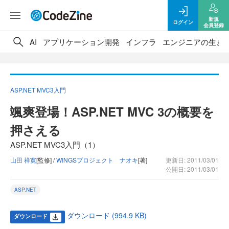
新規
ログイン
会員登録
AI
アプリケーション開発
インフラ
エンジニアの生き
ASP.NET MVC3入門
颯爽登場！ASP.NET MVC 3の概要を
押さえる
ASP.NET MVC3入門（1）
山田 祥寛
[監修] /
WINGSプロジェクト ナオキ
[著]
更新日: 2011/03/01
公開日: 2011/03/01
ASP.NET
ダウンロード (994.9 KB)
ダウンロード