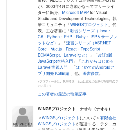
業後、NECにてシステム企画業務に携わる
が、2003年4月に念願かなってフリーライ
ターに転身。
Microsoft MVP
for Visual
Studio and Development Technologies。執
筆コミュニティ「
WINGSプロジェクト
」代
表。主な著書に「
独習シリーズ（Java・
C#・Python・PHP・Ruby・JSP＆サーブレ
ットなど）
」「
速習シリーズ（ASP.NET
Core・Vue.js・React・TypeScript・
ECMAScript、Laravelなど）
」「
改訂3版
JavaScript本格入門
」「
これからはじめる
Laravel実践入門
」「
はじめてのAndroidア
プリ開発 Kotlin編
」他、
著書多数
。
※プロフィールは、執筆時点、または直近の記事の寄稿時点で
の内容です
この著者の最近の執筆記事
WINGSプロジェクト ナオキ（ナオキ）
＜
WINGSプロジェクト
について＞
有限会社
WINGSプロジェクト
が運営する、テクニカ
ル執筆コミュニティ（代表 山田祥寛）。主