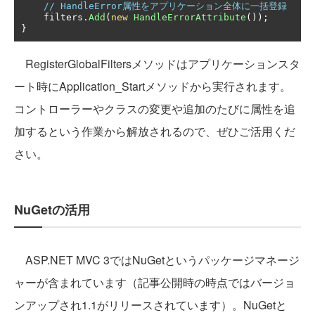
// HandleError属性をアプリケーション全体に一括登録
    filters
.
Add
(
new
HandleErrorAttribute
());
}
RegisterGlobalFiltersメソッドはアプリケーションスタ
ート時にApplication_Startメソッドから実行されます。
コントローラーやクラスの変更や追加のたびに属性を追
加するという作業から解放されるので、ぜひご活用くだ
さい。
NuGetの活用
ASP.NET MVC 3ではNuGetというパッケージマネージ
ャーが含まれています（記事公開時の時点ではバージョ
ンアップされ1.1がリリースされています）。NuGetと