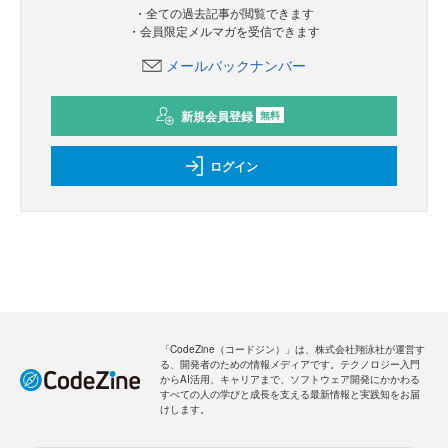
・全ての過去記事が閲覧できます
・会員限定メルマガを受信できます
メールバックナンバー
新規会員登録
無料
ログイン
「CodeZine（コードジン）」は、株式会社翔泳社が運営す
る、開発者のための情報メディアです。テクノロジー入門
からAI活用、キャリアまで、ソフトウェア開発にかかわる
すべての人の学びと成長を支える最新情報と実践知をお届
けします。