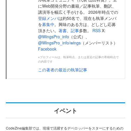
にWeb開発分野の書籍／記事執筆、翻訳、
講演等を幅広く手がける。 2026年時点での
登録メンバ
は約50名で、現在も執筆メンバ
を
募集中
。興味のある方は、どしどし応募
頂きたい。
著書
、
記事
多数。
RSS
X:
@WingsPro_info
（公式）、
@WingsPro_info/wings
（メンバーリスト）
Facebook
※プロフィールは、執筆時点、または直近の記事の寄稿時点で
の内容です
この著者の最近の執筆記事
イベント
CodeZine編集部では、現場で活躍するデベロッパーをスターにするための