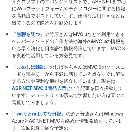
イクロソフトのエバンジェリストで、ASP.NETを中心
にWebプラットフォームやテクノロジーに関する情報
を高頻度でポストしています。便利な活用Tipsなども
出てくるので購読をお勧めします。
『
無聊を託つ
』の竹原さんはMVC 3などで利用できる
ヘルパーメソッドの自作方法や海外のMVC 3の情報を
いち早く消化し日本語で情報発信しています。MVC 3
を実務で活用している方必見です。
『
まめしば雑記
』のしばやんさんはMVC 3のソースコ
ードを読みそこから不満に感じている点をすぐに解決
する方法や便利な機能を紹介しています。現在は、
ASP.NET MVC 3開発入門
という記事を日々投稿して
います。チュートリアル形式で学習したい方は直ぐに
閲覧してみましょう。
『
waりとnaはてな日記
』の割と普通さんはWindows
AzureとASP.NET MVCを絡めた情報発信をしていま
す。次回以降ご紹介予定の、