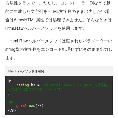
る属性クラスです。ただし、コントローラー側などで動
的に生成した文字列をHTML文字列のまま出力したい場
合はAllowHTML属性では処理できません。そんなときは
Html.Rawヘルパーメソッドを使用します。
Html.Rawヘルパーメソッドは渡されたパラメーターの
string型の文字列をエンコード処理せずにそのまま出力し
ます。
Html.Rawメソッド使用例
@{
string
 hs 
=
"<h1>Html.RawメソッドはHTML文字列を
そのまま出力できます。</h1>"
;
}
<p>
@Html
.
Raw
(
hs
)
</
p
>