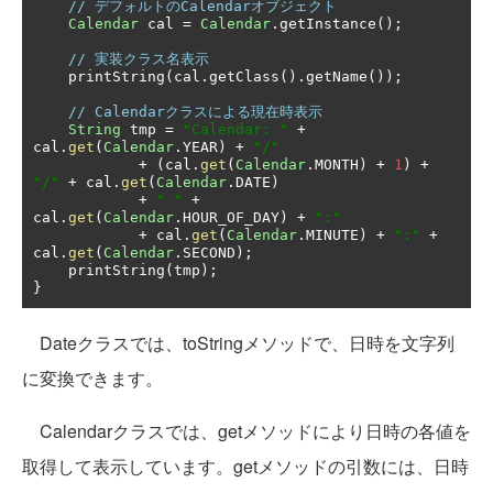
// デフォルトのCalendarオブジェクト
Calendar
 cal 
=
Calendar
.
getInstance
();
// 実装クラス名表示
    printString
(
cal
.
getClass
().
getName
());
// Calendarクラスによる現在時表示
String
 tmp 
=
"Calendar: "
+
cal
.
get
(
Calendar
.
YEAR
)
+
"/"
+
(
cal
.
get
(
Calendar
.
MONTH
)
+
1
)
+
"/"
+
 cal
.
get
(
Calendar
.
DATE
)
+
" "
+
cal
.
get
(
Calendar
.
HOUR_OF_DAY
)
+
":"
+
 cal
.
get
(
Calendar
.
MINUTE
)
+
":"
+
cal
.
get
(
Calendar
.
SECOND
);
    printString
(
tmp
);
}
Dateクラスでは、toStringメソッドで、日時を文字列
に変換できます。
Calendarクラスでは、getメソッドにより日時の各値を
取得して表示しています。getメソッドの引数には、日時