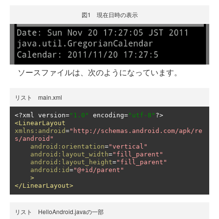
図1 現在日時の表示
ソースファイルは、次のようになっています。
リスト main.xml
<?
xml version
=
"1.0"
 encoding
=
"utf-8"
?>
<LinearLayout
xmlns:android
=
"http://schemas.android.com/apk/re
s/android"
android:orientation
=
"vertical"
android:layout_width
=
"fill_parent"
android:layout_height
=
"fill_parent"
android:id
=
"@+id/parent"
>
</LinearLayout>
リスト HelloAndroid.javaの一部