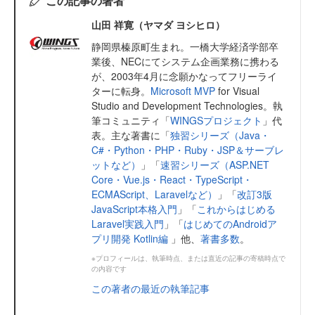
この記事の著者
山田 祥寛（ヤマダ ヨシヒロ）
静岡県榛原町生まれ。一橋大学経済学部卒
業後、NECにてシステム企画業務に携わる
が、2003年4月に念願かなってフリーライ
ターに転身。
Microsoft MVP
for Visual
Studio and Development Technologies。執
筆コミュニティ「
WINGSプロジェクト
」代
表。主な著書に「
独習シリーズ（Java・
C#・Python・PHP・Ruby・JSP＆サーブレ
ットなど）
」「
速習シリーズ（ASP.NET
Core・Vue.js・React・TypeScript・
ECMAScript、Laravelなど）
」「
改訂3版
JavaScript本格入門
」「
これからはじめる
Laravel実践入門
」「
はじめてのAndroidア
プリ開発 Kotlin編
」他、
著書多数
。
※プロフィールは、執筆時点、または直近の記事の寄稿時点で
の内容です
この著者の最近の執筆記事