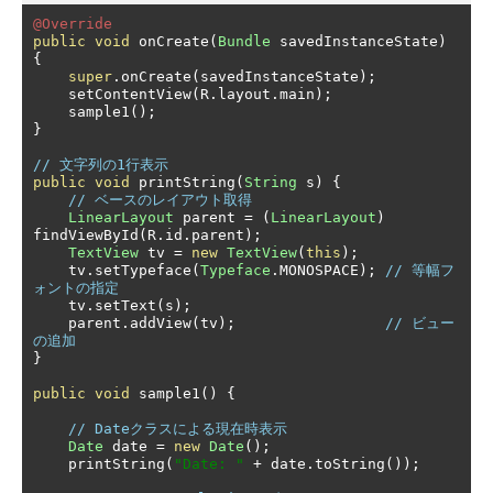
@Override
public
void
 onCreate
(
Bundle
 savedInstanceState
)
{
super
.
onCreate
(
savedInstanceState
);
    setContentView
(
R
.
layout
.
main
);
    sample1
();
}
// 文字列の1行表示
public
void
 printString
(
String
 s
)
{
// ベースのレイアウト取得
LinearLayout
 parent 
=
(
LinearLayout
)
findViewById
(
R
.
id
.
parent
);
TextView
 tv 
=
new
TextView
(
this
);
    tv
.
setTypeface
(
Typeface
.
MONOSPACE
);
// 等幅フ
ォントの指定
    tv
.
setText
(
s
);
    parent
.
addView
(
tv
);
// ビュー
の追加
}
public
void
 sample1
()
{
// Dateクラスによる現在時表示
Date
 date 
=
new
Date
();
    printString
(
"Date: "
+
 date
.
toString
());