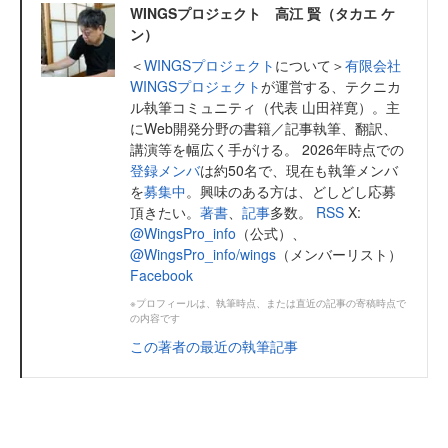
WINGSプロジェクト 高江 賢（タカエ ケ
ン）
＜
WINGSプロジェクト
について＞
有限会社
WINGSプロジェクト
が運営する、テクニカ
ル執筆コミュニティ（代表 山田祥寛）。主
にWeb開発分野の書籍／記事執筆、翻訳、
講演等を幅広く手がける。 2026年時点での
登録メンバ
は約50名で、現在も執筆メンバ
を
募集中
。興味のある方は、どしどし応募
頂きたい。
著書
、
記事
多数。
RSS
X:
@WingsPro_info
（公式）、
@WingsPro_info/wings
（メンバーリスト）
Facebook
※プロフィールは、執筆時点、または直近の記事の寄稿時点で
の内容です
この著者の最近の執筆記事