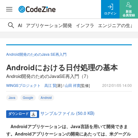
新規
ログイン
会員登録
AI
アプリケーション開発
インフラ
エンジニアの生き
Android開発のためのJava SE再入門
Androidにおける日付処理の基本
Android開発のためのJavaSE再入門（7）
WINGSプロジェクト 高江 賢
[著] /
山田 祥寛
[監修]
2012/01/05 14:00
Java
Google
Android
サンプルファイル (50.0 KB)
ダウンロード
Androidアプリケーションは、Java言語を用いて開発できま
す。Androidアプリケーションの開発にあたっては、米グーグル