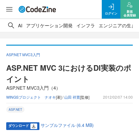
新規
ログイン
会員登録
AI
アプリケーション開発
インフラ
エンジニアの生き
ASP.NET MVC3入門
ASP.NET MVC 3におけるDI実装のポ
イント
ASP.NET MVC3入門（4）
WINGSプロジェクト ナオキ
[著] /
山田 祥寛
[監修]
2012/02/07 14:00
ASP.NET
サンプルファイル (6.4 MB)
ダウンロード