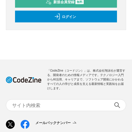
新規会員登録
無料
ログイン
「CodeZine（コードジン）」は、株式会社翔泳社が運営す
る、開発者のための情報メディアです。テクノロジー入門
からAI活用、キャリアまで、ソフトウェア開発にかかわる
すべての人の学びと成長を支える最新情報と実践知をお届
けします。
メールバックナンバー