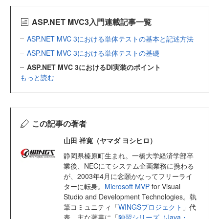
ASP.NET MVC3入門連載記事一覧
ASP.NET MVC 3における単体テストの基本と記述方法
ASP.NET MVC 3における単体テストの基礎
ASP.NET MVC 3におけるDI実装のポイント
もっと読む
この記事の著者
山田 祥寛（ヤマダ ヨシヒロ）
静岡県榛原町生まれ。一橋大学経済学部卒
業後、NECにてシステム企画業務に携わる
が、2003年4月に念願かなってフリーライ
ターに転身。
Microsoft MVP
for Visual
Studio and Development Technologies。執
筆コミュニティ「
WINGSプロジェクト
」代
表。主な著書に「
独習シリーズ（Java・