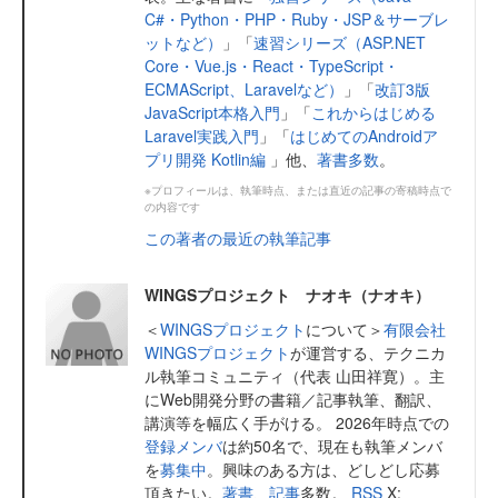
C#・Python・PHP・Ruby・JSP＆サーブレ
ットなど）
」「
速習シリーズ（ASP.NET
Core・Vue.js・React・TypeScript・
ECMAScript、Laravelなど）
」「
改訂3版
JavaScript本格入門
」「
これからはじめる
Laravel実践入門
」「
はじめてのAndroidア
プリ開発 Kotlin編
」他、
著書多数
。
※プロフィールは、執筆時点、または直近の記事の寄稿時点で
の内容です
この著者の最近の執筆記事
WINGSプロジェクト ナオキ（ナオキ）
＜
WINGSプロジェクト
について＞
有限会社
WINGSプロジェクト
が運営する、テクニカ
ル執筆コミュニティ（代表 山田祥寛）。主
にWeb開発分野の書籍／記事執筆、翻訳、
講演等を幅広く手がける。 2026年時点での
登録メンバ
は約50名で、現在も執筆メンバ
を
募集中
。興味のある方は、どしどし応募
頂きたい。
著書
、
記事
多数。
RSS
X: