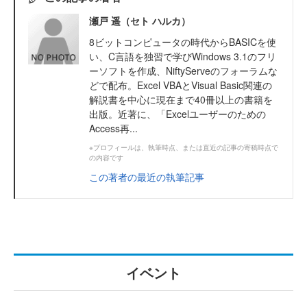
瀬戸 遥（セト ハルカ）
8ビットコンピュータの時代からBASICを使
い、C言語を独習で学びWindows 3.1のフリ
ーソフトを作成、NiftyServeのフォーラムな
どで配布。Excel VBAとVisual Basic関連の
解説書を中心に現在まで40冊以上の書籍を
出版。近著に、「Excelユーザーのための
Access再...
※プロフィールは、執筆時点、または直近の記事の寄稿時点で
の内容です
この著者の最近の執筆記事
イベント