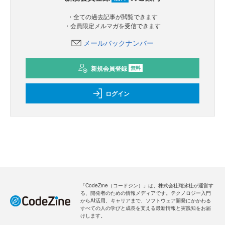
・全ての過去記事が閲覧できます
・会員限定メルマガを受信できます
メールバックナンバー
新規会員登録
無料
ログイン
「CodeZine（コードジン）」は、株式会社翔泳社が運営す
る、開発者のための情報メディアです。テクノロジー入門
からAI活用、キャリアまで、ソフトウェア開発にかかわる
すべての人の学びと成長を支える最新情報と実践知をお届
けします。