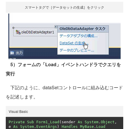
スマートタグで［データセットの生成］をクリック
5）フォームの「Load」イベントハンドラでクエリを
実行
下記のように、dataSetコントロールに組み込むコード
を記述します。
Visual Basic
Private
Sub
Form1_Load
(
sender 
As
System
.
Object
,
e 
As
System
.
EventArgs
)
Handles
MyBase
.
Load