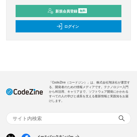
新規会員登録
無料
ログイン
「CodeZine（コードジン）」は、株式会社翔泳社が運営す
る、開発者のための情報メディアです。テクノロジー入門
からAI活用、キャリアまで、ソフトウェア開発にかかわる
すべての人の学びと成長を支える最新情報と実践知をお届
けします。
メールバックナンバー