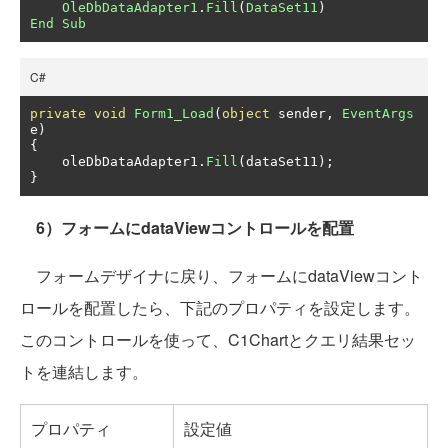
OleDbDataAdapter1
.
Fill
(
DataSet11
)
End
Sub
C#
private
void
Form1_Load
(
object
 sender
,
EventArgs
e
)
{
    oleDbDataAdapter1
.
Fill
(
dataSet11
);
}
6）フォームにdataViewコントロールを配置
フォームデザイナに戻り、フォームにdataViewコント
ロールを配置したら、下記のプロパティを設定します。
このコントロールを使って、C1Chartとクエリ結果セッ
トを連結します。
プロパティ
設定値