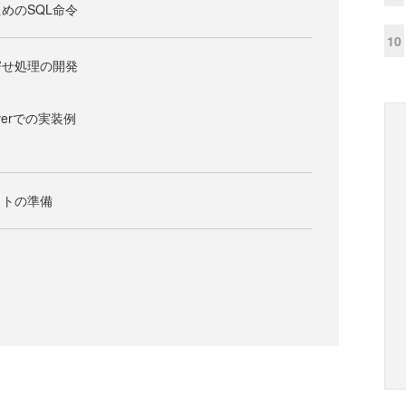
めのSQL命令
10
寄せ処理の開発
rverでの実装例
クトの準備