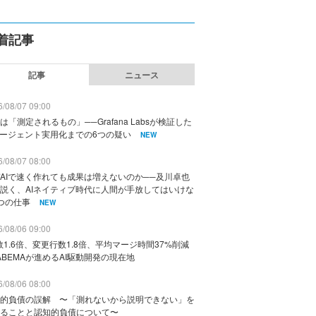
着記事
記事
ニュース
/08/07 09:00
は「測定されるもの」──Grafana Labsが検証した
エージェント実用化までの6つの疑い
NEW
/08/07 08:00
AIで速く作れても成果は増えないのか──及川卓也
説く、AIネイティブ時代に人間が手放してはいけな
つの仕事
NEW
/08/06 09:00
数1.6倍、変更行数1.8倍、平均マージ時間37%削減
ABEMAが進めるAI駆動開発の現在地
/08/06 08:00
的負債の誤解 〜「測れないから説明できない」を
ることと認知的負債について〜