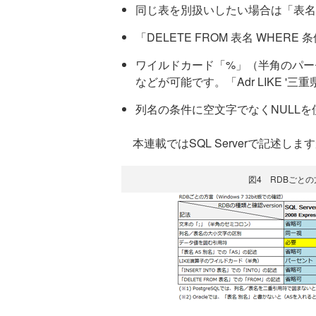
同じ表を別扱いしたい場合は「表名 
「DELETE FROM 表名 WH
ワイルドカード「%」（半角のパーセン
などが可能です。「Adr LIKE '三
列名の条件に空文字でなくNULLを使
本連載ではSQL Serverで記述し
図4 RDBごとの方