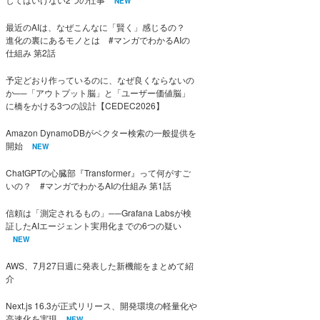
NEW
最近のAIは、なぜこんなに「賢く」感じるの？
進化の裏にあるモノとは #マンガでわかるAIの
仕組み 第2話
予定どおり作っているのに、なぜ良くならないの
か──「アウトプット脳」と「ユーザー価値脳」
に橋をかける3つの設計【CEDEC2026】
Amazon DynamoDBがベクター検索の一般提供を
開始
NEW
ChatGPTの心臓部『Transformer』って何がすご
いの？ #マンガでわかるAIの仕組み 第1話
信頼は「測定されるもの」──Grafana Labsが検
証したAIエージェント実用化までの6つの疑い
NEW
AWS、7月27日週に発表した新機能をまとめて紹
介
Next.js 16.3が正式リリース、開発環境の軽量化や
高速化を実現
NEW