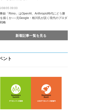
/08/05 09:00
議事録「Rimo」はOpenAI、Anthropic時代にどう勝
を描くか──元Google・相川氏が説く現代のプロダ
戦略
新着記事一覧を見る
ベント