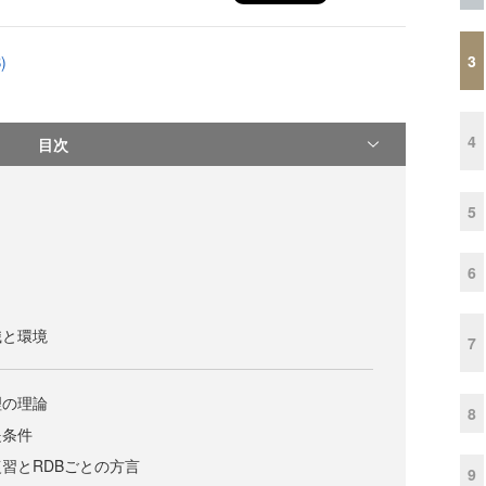
3
)
4
目次
5
6
識と環境
7
理の理論
8
提条件
復習とRDBごとの方言
9