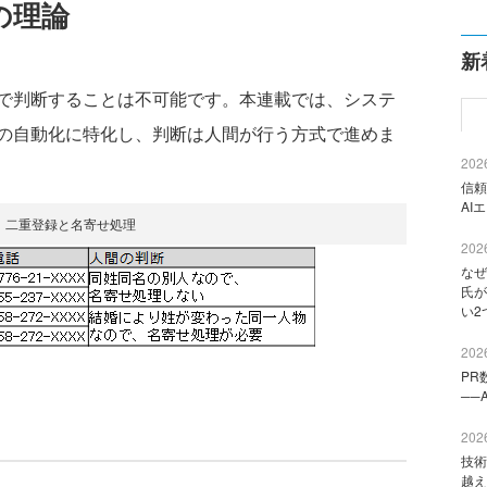
の理論
新
で判断することは不可能です。本連載では、システ
の自動化に特化し、判断は人間が行う方式で進めま
2026
信頼
AI
 二重登録と名寄せ処理
2026
なぜ
氏が
い2
2026
PR
──
2026
技術
越え