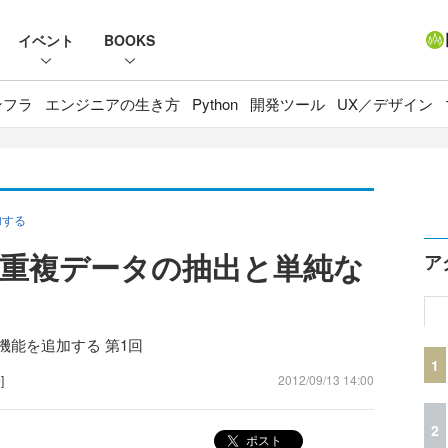
イベント
BOOKS
ンフラ
エンジニアの生き方
Python
開発ツール
UX／デザイン
加する
き重複データの抽出と単純な
ア
機能を追加する 第1回
1
]
2012/09/13 14:00
2
ポスト