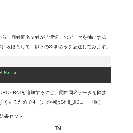
）から、同姓同名で姓が「渡辺」のデータを抽出する
第1段階として、以下のSQL命令を記述してみます。
M 
Member
RDER句を追加するのは、同姓同名データを隣接
するためです（この例はShift_JISコード順）。
た結果セット
Tel