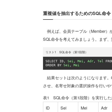
重複値を抽出するためのSQL命令
例えば、会員テーブル（Member
SQL命令を考えてみましょう。まず、
リスト1 SQL命令（第1段階）
SELECT ID
,
Sei
,
Mei
,
Adr
,
Tel
 FRO
ORDER BY 
Sei
,
Mei
結果セットは次のようになります。O
させ、名寄せ対象の選択操作を行いやすく
表1 SQL命令（第1段階）を実行し
ID
Sei
Mei
Adr