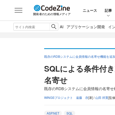
ニュース
記事
開発者のための情報メディア
AI
アプリケーション開発
イ
既存のRDBシステムに会員情報の名寄せ機能を追
SQLによる条件付
名寄せ
既存のRDBシステムに会員情報の名寄せ
WINGSプロジェクト 遠藤 存
[著] /
山田 祥寛
[監修
ASP.NET
SQL