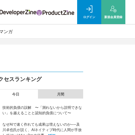
ログイン
新規
会員登録
マンガ
クセスランキング
今日
月間
技術的負債の誤解 〜「測れないから説明できな
い」を越えることと認知的負債について〜
なぜAIで速く作れても成果は増えないのか──及
川卓也氏が説く、AIネイティブ時代に人間が手放
してはいけない2つの仕事