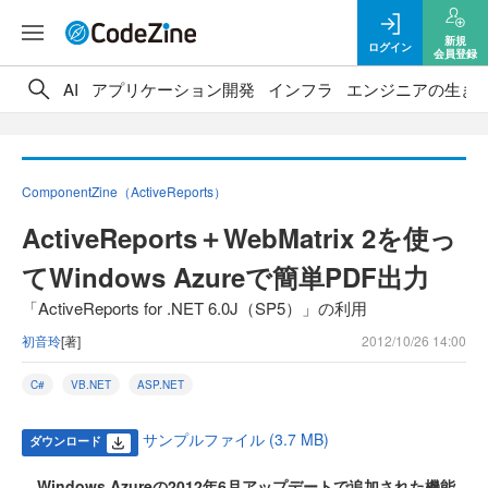
新規
ログイン
会員登録
AI
アプリケーション開発
インフラ
エンジニアの生き
ComponentZine（ActiveReports）
ActiveReports＋WebMatrix 2を使っ
てWindows Azureで簡単PDF出力
「ActiveReports for .NET 6.0J（SP5）」の利用
初音玲
[著]
2012/10/26 14:00
C#
VB.NET
ASP.NET
サンプルファイル (3.7 MB)
ダウンロード
Windows Azureの2012年6月アップデートで追加された機能