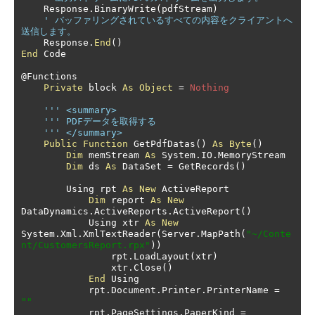
    Response
.
BinaryWrite
(
pdfStream
)
' バッファリングされているすべての内容をクライアントへ
送信します。
    Response
.
End
()
End
 Code

@
Functions

Private
 block 
As
Object
=
Nothing
''' <summary>
''' PDFデータを取得する
''' </summary>
Public
Function
 GetPdfDatas
()
As
Byte
()
Dim
 memStream 
As
 System
.
IO
.
MemoryStream

Dim
 ds 
As
 DataSet 
=
 GetRecords
()
        Using rpt 
As
New
 ActiveReport

Dim
 report 
As
New
DataDynamics
.
ActiveReports
.
ActiveReport
()
            Using xtr 
As
New
System
.
Xml
.
XmlTextReader
(
Server
.
MapPath
(
"~/Conte
nt/CustomersReport.rpx"
))
                rpt
.
LoadLayout
(
xtr
)
                xtr
.
Close
()
End
 Using

            rpt
.
Document
.
Printer
.
PrinterName 
=
""
            rpt
.
PageSettings
.
PaperKind 
=