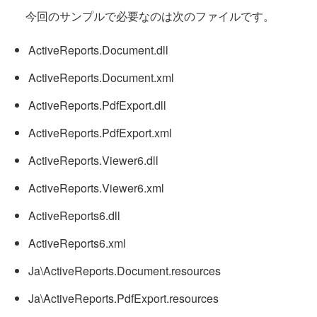
今回のサンプルで必要なのは次のファイルです。
ActiveReports.Document.dll
ActiveReports.Document.xml
ActiveReports.PdfExport.dll
ActiveReports.PdfExport.xml
ActiveReports.Viewer6.dll
ActiveReports.Viewer6.xml
ActiveReports6.dll
ActiveReports6.xml
Ja\ActiveReports.Document.resources
Ja\ActiveReports.PdfExport.resources