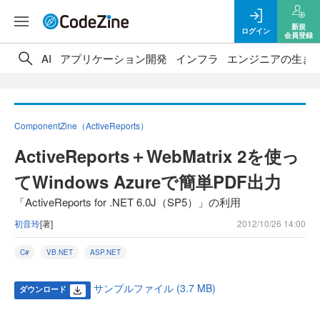
新規
ログイン
会員登録
AI
アプリケーション開発
インフラ
エンジニアの生き
ComponentZine（ActiveReports）
ActiveReports＋WebMatrix 2を使っ
てWindows Azureで簡単PDF出力
「ActiveReports for .NET 6.0J（SP5）」の利用
初音玲
[著]
2012/10/26 14:00
C#
VB.NET
ASP.NET
サンプルファイル (3.7 MB)
ダウンロード