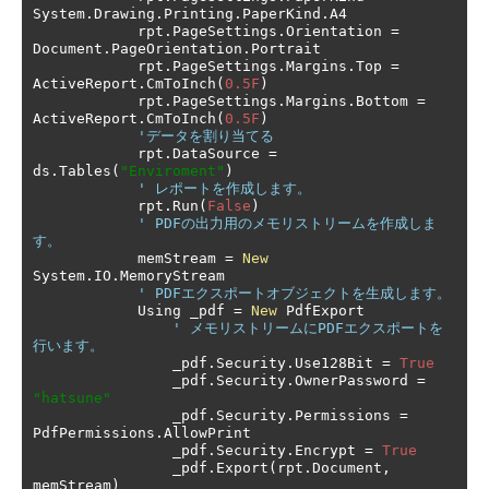
System
.
Drawing
.
Printing
.
PaperKind
.
A4

            rpt
.
PageSettings
.
Orientation 
=
Document
.
PageOrientation
.
Portrait

            rpt
.
PageSettings
.
Margins
.
Top 
=
ActiveReport
.
CmToInch
(
0.5F
)
            rpt
.
PageSettings
.
Margins
.
Bottom 
=
ActiveReport
.
CmToInch
(
0.5F
)
'データを割り当てる
            rpt
.
DataSource 
=
ds
.
Tables
(
"Enviroment"
)
' レポートを作成します。
            rpt
.
Run
(
False
)
' PDFの出力用のメモリストリームを作成しま
す。
            memStream 
=
New
System
.
IO
.
MemoryStream

' PDFエクスポートオブジェクトを生成します。
            Using _pdf 
=
New
 PdfExport

' メモリストリームにPDFエクスポートを
行います。
                _pdf
.
Security
.
Use128Bit 
=
True
                _pdf
.
Security
.
OwnerPassword 
=
"hatsune"
                _pdf
.
Security
.
Permissions 
=
PdfPermissions
.
AllowPrint

                _pdf
.
Security
.
Encrypt 
=
True
                _pdf
.
Export
(
rpt
.
Document
,
memStream
)