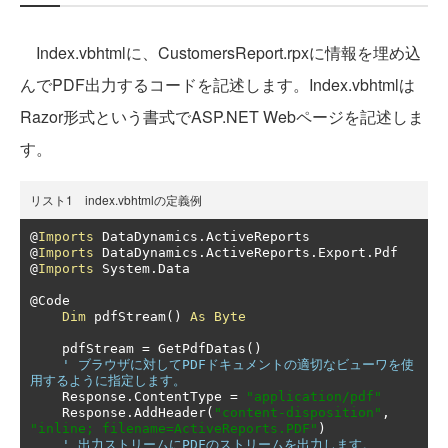
Index.vbhtmlに、CustomersReport.rpxに情報を埋め込
んでPDF出力するコードを記述します。Index.vbhtmlは
Razor形式という書式でASP.NET Webページを記述しま
す。
リスト1 index.vbhtmlの定義例
@
Imports
 DataDynamics
.
@
Imports
 DataDynamics
.
ActiveReports
.
Export
.
@
Imports
 System
.
Data

@
Code

Dim
 pdfStream
()
As
Byte
    pdfStream 
=
 GetPdfDatas
()
' ブラウザに対してPDFドキュメントの適切なビューワを使
用するように指定します。
    Response
.
ContentType 
=
"application/pdf"
    Response
.
AddHeader
(
"content-disposition"
,
"inline; filename=ActiveReports.PDF"
)
' 出力ストリームにPDFのストリームを出力します。