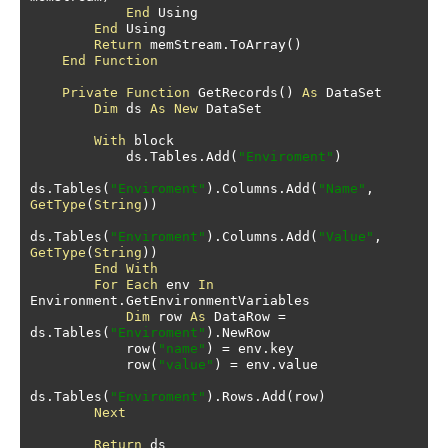
End
 Using

End
 Using

Return
 memStream
.
ToArray
()
End
Function
Private
Function
 GetRecords
()
As
 DataSet

Dim
 ds 
As
New
 DataSet

With
 block

            ds
.
Tables
.
Add
(
"Enviroment"
)
ds
.
Tables
(
"Enviroment"
).
Columns
.
Add
(
"Name"
,
GetType
(
String
))
ds
.
Tables
(
"Enviroment"
).
Columns
.
Add
(
"Value"
,
GetType
(
String
))
End
With
For
Each
 env 
In
Environment
.
GetEnvironmentVariables

Dim
 row 
As
 DataRow 
=
ds
.
Tables
(
"Enviroment"
).
NewRow

            row
(
"name"
)
=
 env
.
key

            row
(
"value"
)
=
 env
.
value

ds
.
Tables
(
"Enviroment"
).
Rows
.
Add
(
row
)
Next
Return
 ds
