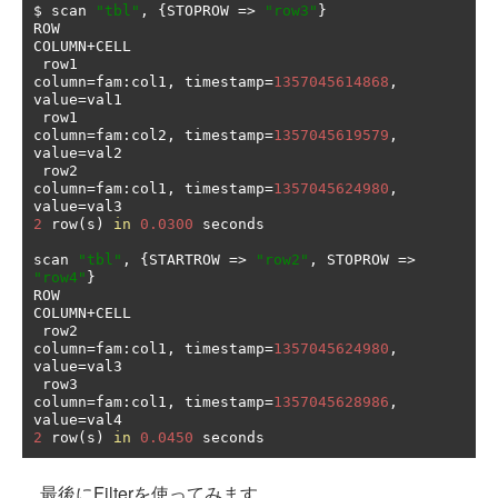
$ scan 
"tbl"
,
{
STOPROW 
=>
"row3"
}
ROW                                            
COLUMN
+
CELL                                                                                                                           

 row1                                          
column
=
fam
:
col1
,
 timestamp
=
1357045614868
,
value
=
val1                                                                                  

 row1                                          
column
=
fam
:
col2
,
 timestamp
=
1357045619579
,
value
=
val2                                                                                  

 row2                                          
column
=
fam
:
col1
,
 timestamp
=
1357045624980
,
value
=
2
 row
(
s
)
in
0.0300
 seconds

scan 
"tbl"
,
{
STARTROW 
=>
"row2"
,
 STOPROW 
=>
"row4"
}
ROW                                            
COLUMN
+
CELL                                                                                                                           

 row2                                          
column
=
fam
:
col1
,
 timestamp
=
1357045624980
,
value
=
val3                                                                                  

 row3                                          
column
=
fam
:
col1
,
 timestamp
=
1357045628986
,
value
=
2
 row
(
s
)
in
0.0450
 seconds
最後にFilterを使ってみます。