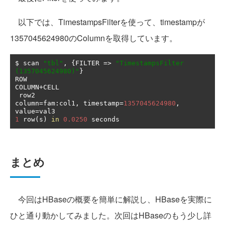
以下では、TimestampsFilterを使って、timestampが
1357045624980のColumnを取得しています。
$ scan 
"tbl"
,
{
FILTER 
=>
"TimestampsFilter 
(1357045624980)"
}
ROW                                            
COLUMN
+
CELL                                                                                                                           

 row2                                          
column
=
fam
:
col1
,
 timestamp
=
1357045624980
,
value
=
1
 row
(
s
)
in
0.0250
 seconds
まとめ
今回はHBaseの概要を簡単に解説し、HBaseを実際に
ひと通り動かしてみました。次回はHBaseのもう少し詳