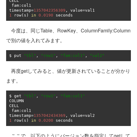
CELL                                                                                                                                  

 fam
:
col1                                      
timestamp
=
1357042356309
,
 value
=
1
 row
(
s
)
in
0.0190
 seconds
今度は、同じTable、RowKey、ColumnFamily:Column
で別の値を入れてみます。
$ put 
"tbl"
,
"row1"
,
"fam:col1"
,
"val2"
再度getしてみると、値が更新されていることが分かり
ます。
$ get 
"tbl"
,
"row1"
,
"fam:col1"
COLUMN                                         
CELL                                                                                                                                  

 fam
:
col1                                      
timestamp
=
1357042434369
,
 value
=
1
 row
(
s
)
in
0.0200
 seconds
ここで、以下のようにバージョン数を指定してgetして