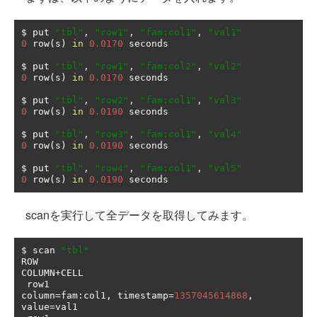
$ put 
"tbl"
,
"row1"
,
"fam:col1"
,
"val1"
0
 row
(
s
)
in
0.0170
 seconds

$ put 
"tbl"
,
"row1"
,
"fam:col2"
,
"val2"
0
 row
(
s
)
in
0.0170
 seconds

$ put 
"tbl"
,
"row2"
,
"fam:col1"
,
"val3"
0
 row
(
s
)
in
0.0190
 seconds

$ put 
"tbl"
,
"row3"
,
"fam:col1"
,
"val4"
0
 row
(
s
)
in
0.0190
 seconds

$ put 
"tbl"
,
"row4"
,
"fam:col1"
,
"val5"
0
 row
(
s
)
in
0.0190
 seconds
scanを実行して全データを取得してみます。
$ scan 
"tbl"
ROW                                            
COLUMN
+
CELL                                                                                                                           

 row1                                          
column
=
fam
:
col1
,
 timestamp
=
1357045614868
,
value
=
val1                                                                                  
