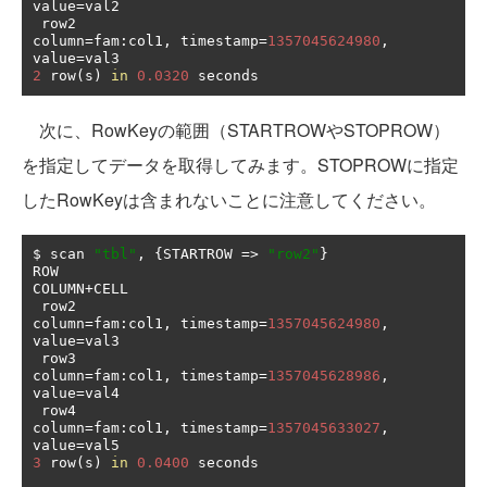
value
=
val2                                                                                  

 row2                                          
column
=
fam
:
col1
,
 timestamp
=
1357045624980
,
value
=
2
 row
(
s
)
in
0.0320
 seconds
次に、RowKeyの範囲（STARTROWやSTOPROW）
を指定してデータを取得してみます。STOPROWに指定
したRowKeyは含まれないことに注意してください。
$ scan 
"tbl"
,
{
STARTROW 
=>
"row2"
}
ROW                                            
COLUMN
+
CELL                                                                                                                           

 row2                                          
column
=
fam
:
col1
,
 timestamp
=
1357045624980
,
value
=
val3                                                                                  

 row3                                          
column
=
fam
:
col1
,
 timestamp
=
1357045628986
,
value
=
val4                                                                                  

 row4                                          
column
=
fam
:
col1
,
 timestamp
=
1357045633027
,
value
=
3
 row
(
s
)
in
0.0400
 seconds
