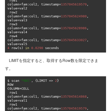
 row1                                          
column
=
fam
:
col2
,
 timestamp
=
1357045619579
,
value
=
val2                                                                                  

 row2                                          
column
=
fam
:
col1
,
 timestamp
=
1357045624980
,
value
=
val3                                                                                  

 row3                                          
column
=
fam
:
col1
,
 timestamp
=
1357045628986
,
value
=
val4                                                                                  

 row4                                          
column
=
fam
:
col1
,
 timestamp
=
1357045633027
,
value
=
4
 row
(
s
)
in
0.0290
 seconds
LIMITを指定すると、取得するRow数を限定できま
す。
$ scan 
"tbl"
,
{
LIMIT 
=>
2
}
ROW                                            
COLUMN
+
CELL                                                                                                                           

 row1                                          
column
=
fam
:
col1
,
 timestamp
=
1357045614868
,
value
=
val1                                                                                  

 row1                                          
column
=
fam
:
col2
,
 timestamp
=
1357045619579
,