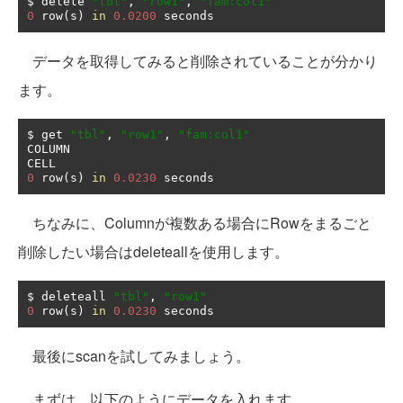
$ delete 
"tbl"
,
"row1"
,
"fam:col1"
0
 row
(
s
)
in
0.0200
 seconds
データを取得してみると削除されていることが分かり
ます。
$ get 
"tbl"
,
"row1"
,
"fam:col1"
COLUMN                                         
0
 row
(
s
)
in
0.0230
 seconds
ちなみに、Columnが複数ある場合にRowをまるごと
削除したい場合はdeleteallを使用します。
$ deleteall 
"tbl"
,
"row1"
0
 row
(
s
)
in
0.0230
 seconds
最後にscanを試してみましょう。
まずは、以下のようにデータを入れます。