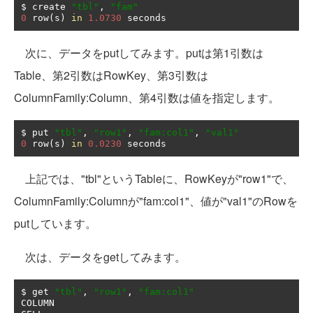
$ create 
"tbl"
,
"fam"
0
 row
(
s
)
in
1.0730
 seconds
次に、データをputしてみます。putは第1引数は
Table、第2引数はRowKey、第3引数は
ColumnFamily:Column、第4引数は値を指定します。
$ put 
"tbl"
,
"row1"
,
"fam:col1"
,
"val1"
0
 row
(
s
)
in
0.0230
 seconds
上記では、"tbl"というTableに、RowKeyが"row1"で、
ColumnFamily:Columnが"fam:col1"、値が"val1"のRowを
putしています。
次は、データをgetしてみます。
$ get 
"tbl"
,
"row1"
,
"fam:col1"
COLUMN                                         