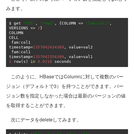
みます。
$ get 
"tbl"
,
"row1"
,
{
COLUMN 
=>
"fam:col1"
,
VERSIONS 
=>
2
}
COLUMN                                         
CELL                                                                                                                                  

 fam
:
col1                                      
timestamp
=
1357042434369
,
 value
=
val2                                                                                                   

 fam
:
col1                                      
timestamp
=
1357042356309
,
 value
=
2
 row
(
s
)
in
0.0210
 seconds
このように、HBaseではColumnに対して複数のバー
ジョン（デフォルトで3）を持つことができます。バー
ジョン数を指定しなかった場合は最新のバージョンの値
を取得することができます。
次にデータをdeleteしてみます。