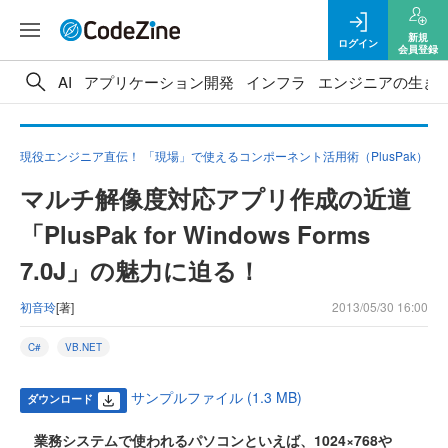
新規
ログイン
会員登録
AI
アプリケーション開発
インフラ
エンジニアの生き
現役エンジニア直伝！ 「現場」で使えるコンポーネント活用術（PlusPak）
マルチ解像度対応アプリ作成の近道
「PlusPak for Windows Forms
7.0J」の魅力に迫る！
初音玲
[著]
2013/05/30 16:00
C#
VB.NET
サンプルファイル (1.3 MB)
ダウンロード
業務システムで使われるパソコンといえば、1024×768や