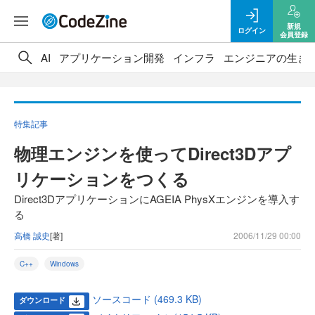
新規
ログイン
会員登録
AI
アプリケーション開発
インフラ
エンジニアの生き
特集記事
物理エンジンを使ってDirect3Dアプ
リケーションをつくる
Direct3DアプリケーションにAGEIA PhysXエンジンを導入す
る
高橋 誠史
[著]
2006/11/29 00:00
C++
Windows
ソースコード (469.3 KB)
ダウンロード