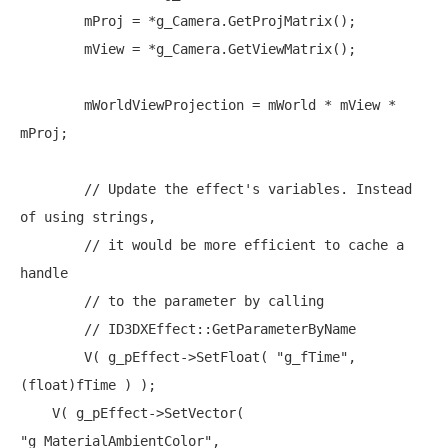
        mProj = *g_Camera.GetProjMatrix();

        mView = *g_Camera.GetViewMatrix();

        mWorldViewProjection = mWorld * mView * 
mProj;

// Update the effect's variables. Instead 
of using strings,
// it would be more efficient to cache a 
handle 
// to the parameter by calling
// ID3DXEffect::GetParameterByName
        V( g_pEffect->SetFloat( 
"g_fTime"
, 
(
float
)fTime ) );

    V( g_pEffect->SetVector( 
"g_MaterialAmbientColor"
,
