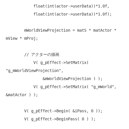
float
(
int
(actor->userData))*1.0f,

float
(
int
(actor->userData))*1.0f);

        mWorldViewProjection = matS * matActor * 
mView * mProj;

// アクターの描画
            V( g_pEffect->SetMatrix( 
"g_mWorldViewProjection"
,

                &mWorldViewProjection ) );

            V( g_pEffect->SetMatrix( 
"g_mWorld"
, 
&matActor ) );

        V( g_pEffect->Begin( &iPass, 0 ));

        V( g_pEffect->BeginPass( 0 ) );
