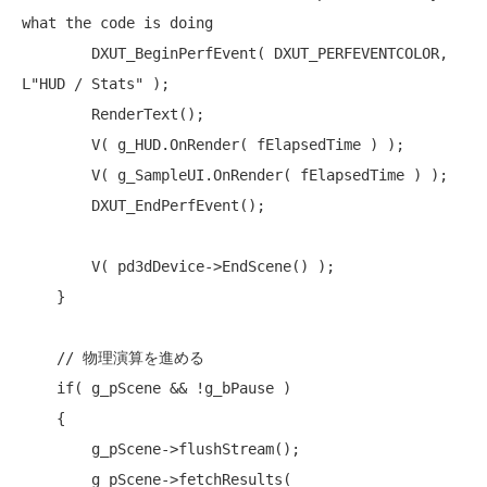
what the code is doing
        DXUT_BeginPerfEvent( DXUT_PERFEVENTCOLOR, 
L
"HUD / Stats"
 );

        RenderText();

        V( g_HUD.OnRender( fElapsedTime ) );

        V( g_SampleUI.OnRender( fElapsedTime ) );

        DXUT_EndPerfEvent();

        V( pd3dDevice->EndScene() );

    }

// 物理演算を進める
if
( g_pScene && !g_bPause )

    {

        g_pScene->flushStream();

        g_pScene->fetchResults( 