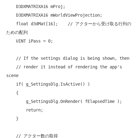
    D3DXMATRIXA16 mProj;

    D3DXMATRIXA16 mWorldViewProjection;

float
 d3dMat[16];    
// アクターから受け取る行列の
ための配列
    UINT iPass = 0;

// If the settings dialog is being shown, then
// render it instead of rendering the app's 
scene
if
( g_SettingsDlg.IsActive() )

    {

        g_SettingsDlg.OnRender( fElapsedTime );

return
;

    }

// アクター数の取得