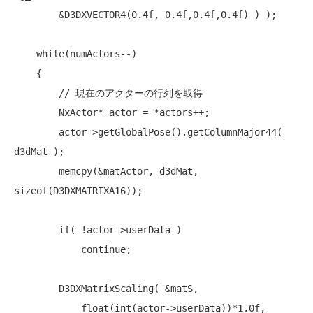
        &D3DXVECTOR4(0.4f, 0.4f,0.4f,0.4f) ) );

while
(numActors--)

    {

// 現在のアクターの行列を取得
        NxActor* actor = *actors++;

        actor->getGlobalPose().getColumnMajor44( 
d3dMat );

        memcpy(&matActor, d3dMat, 
sizeof
(D3DXMATRIXA16));

if
( !actor->userData )

continue
;

        D3DXMatrixScaling( &matS,

float
(
int
(actor->userData))*1.0f,
