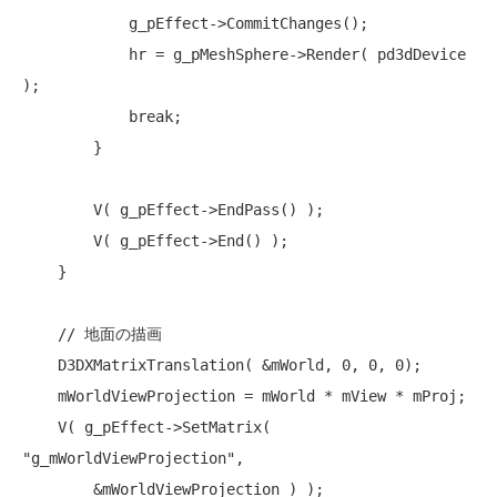
            g_pEffect->CommitChanges();

            hr = g_pMeshSphere->Render( pd3dDevice 
);

break
;

        }

        V( g_pEffect->EndPass() );

        V( g_pEffect->End() );

    }

// 地面の描画
    D3DXMatrixTranslation( &mWorld, 0, 0, 0);

    mWorldViewProjection = mWorld * mView * mProj;

    V( g_pEffect->SetMatrix( 
"g_mWorldViewProjection"
,

        &mWorldViewProjection ) );
