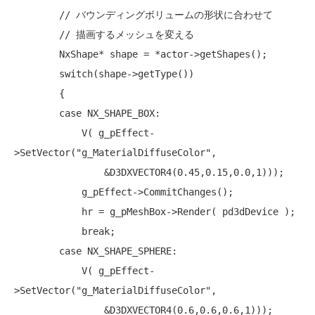
// バウンディングボリュームの形状に合わせて
// 描画するメッシュを変える
        NxShape* shape = *actor->getShapes();

switch
(shape->getType())

        {

case
 NX_SHAPE_BOX:

            V( g_pEffect-
>SetVector(
"g_MaterialDiffuseColor"
,

                &D3DXVECTOR4(0.45,0.15,0.0,1)));        

            g_pEffect->CommitChanges();

            hr = g_pMeshBox->Render( pd3dDevice );

break
;

case
 NX_SHAPE_SPHERE:

            V( g_pEffect-
>SetVector(
"g_MaterialDiffuseColor"
,

                &D3DXVECTOR4(0.6,0.6,0.6,1)));
