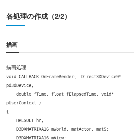
各処理の作成（2/2）
描画
描画処理
void
 CALLBACK OnFrameRender( IDirect3DDevice9* 
pd3dDevice,

double
 fTime, 
float
 fElapsedTime, 
void
* 
pUserContext )

{

    HRESULT hr;

    D3DXMATRIXA16 mWorld, matActor, matS;

    D3DXMATRIXA16 mView;
