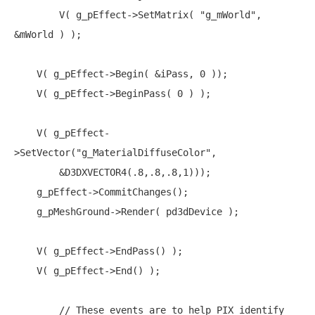
        V( g_pEffect->SetMatrix( 
"g_mWorld"
, 
&mWorld ) );

    V( g_pEffect->Begin( &iPass, 0 ));

    V( g_pEffect->BeginPass( 0 ) );

    V( g_pEffect-
>SetVector(
"g_MaterialDiffuseColor"
,

        &D3DXVECTOR4(.8,.8,.8,1)));

    g_pEffect->CommitChanges();

    g_pMeshGround->Render( pd3dDevice );

    V( g_pEffect->EndPass() );

    V( g_pEffect->End() );

// These events are to help PIX identify 