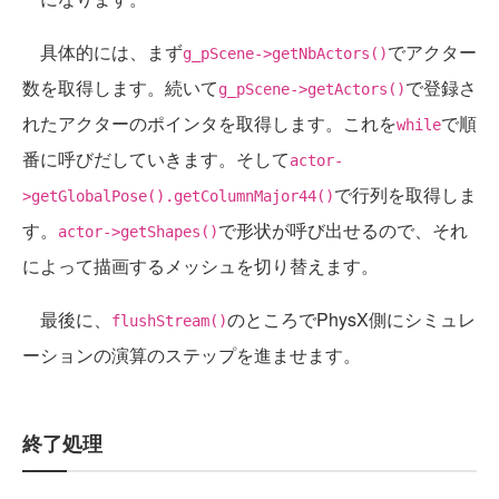
具体的には、まず
でアクター
g_pScene->getNbActors()
数を取得します。続いて
で登録さ
g_pScene->getActors()
れたアクターのポインタを取得します。これを
で順
while
番に呼びだしていきます。そして
actor-
で行列を取得しま
>getGlobalPose().getColumnMajor44()
す。
で形状が呼び出せるので、それ
actor->getShapes()
によって描画するメッシュを切り替えます。
最後に、
のところでPhysX側にシミュレ
flushStream()
ーションの演算のステップを進ませます。
終了処理