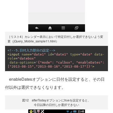
［リスト4］カレンダー表示において特定日付しか選択できないよう変
更（jQuery_Mobile_sample11.html）
<!--5.日付入力部分の設定-->
<input
name
=
"date1"
id
=
"date1"
type
=
"date"
data-
role
=
"datebox"
data-options
=
'{"mode": "calbox", "enableDates": 
["2013-08-15","2013-08-16","2013-08-17"]}'
>
enableDatesオプションに日付を設定すると、その日
付以外は選択できなくなります。
図12 afterTodayオプションにtrueを設定すると、
今日以降の日付しか選択できない