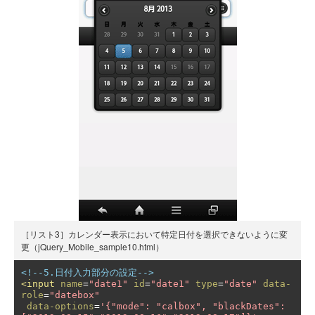
［リスト3］カレンダー表示において特定日付を選択できないように変
更（jQuery_Mobile_sample10.html）
<!--5.日付入力部分の設定-->
<input
name
=
"date1"
id
=
"date1"
type
=
"date"
data-
role
=
"datebox"
data-options
=
'{"mode": "calbox", "blackDates": 