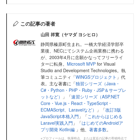
この記事の著者
山田 祥寛（ヤマダ ヨシヒロ）
静岡県榛原町生まれ。一橋大学経済学部卒
業後、NECにてシステム企画業務に携わる
が、2003年4月に念願かなってフリーライ
ターに転身。
Microsoft MVP
for Visual
Studio and Development Technologies。執
筆コミュニティ「
WINGSプロジェクト
」代
表。主な著書に「
独習シリーズ（Java・
C#・Python・PHP・Ruby・JSP＆サーブレ
ットなど）
」「
速習シリーズ（ASP.NET
Core・Vue.js・React・TypeScript・
ECMAScript、Laravelなど）
」「
改訂3版
JavaScript本格入門
」「
これからはじめる
Laravel実践入門
」「
はじめてのAndroidア
プリ開発 Kotlin編
」他、
著書多数
。
※プロフィールは、執筆時点、または直近の記事の寄稿時点で