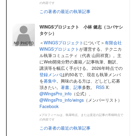
の内容です
この著者の最近の執筆記事
WINGSプロジェクト 小林 健志（コバヤシ
タケシ）
＜
WINGSプロジェクト
について＞
有限会社
WINGSプロジェクト
が運営する、テクニカ
ル執筆コミュニティ（代表 山田祥寛）。主
にWeb開発分野の書籍／記事執筆、翻訳、
講演等を幅広く手がける。 2026年時点での
登録メンバ
は約50名で、現在も執筆メンバ
を
募集中
。興味のある方は、どしどし応募
頂きたい。
著書
、
記事
多数。
RSS
X:
@WingsPro_info
（公式）、
@WingsPro_info/wings
（メンバーリスト）
Facebook
※プロフィールは、執筆時点、または直近の記事の寄稿時点で
の内容です
この著者の最近の執筆記事