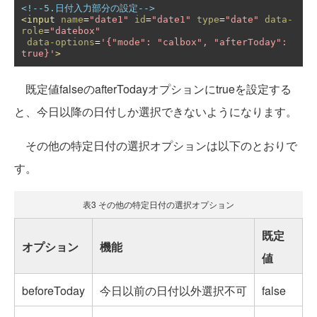
<!--5.日付入力部分の設定-->
<input
name
=
"date1"
id
=
"date1"
type
=
"date"
data-
role
=
"datebox"
data-options
=
'{"mode": "calbox", "afterToday": 
true}'
>
既定値falseのafterTodayオプションにtrueを設定する
と、今日以降の日付しか選択できないようになります。
その他の特定日付の選択オプションは以下のとおりで
す。
表3 その他の特定日付の選択オプション
既定
オプション
機能
値
beforeToday
今日以前の日付以外選択不可
false