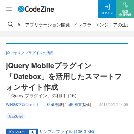
新規
ログイン
会員登録
AI
アプリケーション開発
インフラ
エンジニアの生き
jQuery UI／プラグインの活用
jQuery Mobileプラグイン
「Datebox」を活用したスマートフ
ォンサイト作成
「jQuery プラグイン」の利用（16）
WINGSプロジェクト 小林 健志
[著] /
山田 祥寛
[監修]
2013/09/12 14:00
JavaScript
サンプルファイル (106.0 KB)
ダウンロード