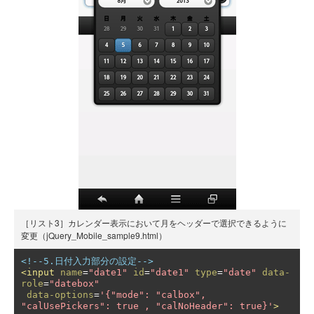
［リスト3］カレンダー表示において月をヘッダーで選択できるように
変更（jQuery_Mobile_sample9.html）
<!--5.日付入力部分の設定-->
<input
name
=
"date1"
id
=
"date1"
type
=
"date"
data-
role
=
"datebox"
data-options
=
'{"mode": "calbox", 
"calUsePickers": true , "calNoHeader": true}'
>