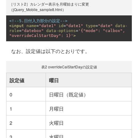
［リスト2］カレンダー表示を月曜始まりに変更
（jQuery_Mobile_sample8.html）
<!--5.日付入力部分の設定-->
<input
name
=
"date1"
id
=
"date1"
type
=
"date"
data-
role
=
"datebox"
data-options
=
'{"mode": "calbox", 
"overrideCalStartDay": 1}'
>
なお、設定値は以下のとおりです。
表2 overrideCalStartDayの設定値
設定値
曜日
0
日曜日（既定値）
1
月曜日
2
火曜日
3
水曜日