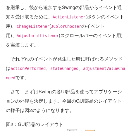
を継承し、後から追加するSwingの部品からイベント通
知を受け取るために、
(ボタンのイベント
ActionListener
用)、
(
のイベント
ChangeListener
JColorChooser
用)、
(スクロールバーのイベント用)
AdjustmentListener
を実装します。
それぞれのイベントが発生した時に呼ばれるメソッド
は
、
、
actionPerformed
stateChanged
adjustmentValueCha
です。
nged
さて、まずはSwingの各UI部品を使ってアプリケーシ
ョンの外観を決定します。今回のGUI部品のレイアウト
の様子は図2のようになります。
図2：GUI部品のレイアウト