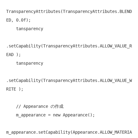
TransparencyAttributes(TransparencyAttributes.BLEND
ED, 0.0f);

    tansparency

.setCapability(TransparencyAttributes.ALLOW_VALUE_R
EAD );

    tansparency

.setCapability(TransparencyAttributes.ALLOW_VALUE_W
RITE );

// Appearance の作成
    m_appearance = 
new
 Appearance();

m_appearance.setCapability(Appearance.ALLOW_MATERIA