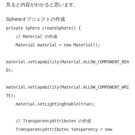
見ると内容がわかると思います。
Sphereオブジェクトの作成
private
 Sphere createSphere() {

// Material の作成
    Material material = 
new
 Material();

material.setCapability(Material.ALLOW_COMPONENT_REA
D);

material.setCapability(Material.ALLOW_COMPONENT_WRI
TE);

    material.setLightingEnable(
true
);

// TransparencyAttributes の作成
    TransparencyAttributes tansparency = 
new