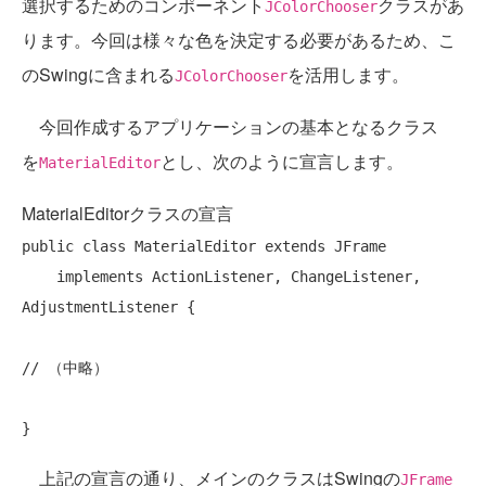
選択するためのコンポーネント
クラスがあ
JColorChooser
ります。今回は様々な色を決定する必要があるため、こ
のSwingに含まれる
を活用します。
JColorChooser
今回作成するアプリケーションの基本となるクラス
を
とし、次のように宣言します。
MaterialEditor
MaterialEditorクラスの宣言
public
class
 MaterialEditor 
extends
 JFrame 

implements
 ActionListener, ChangeListener, 
AdjustmentListener {

// （中略）
上記の宣言の通り、メインのクラスはSwingの
JFrame