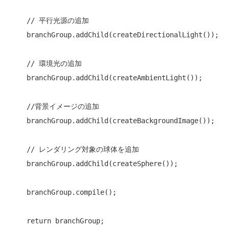
// 平行光源の追加
    branchGroup.addChild(createDirectionalLight());

// 環境光の追加
    branchGroup.addChild(createAmbientLight());

//背景イメージの追加
    branchGroup.addChild(createBackgroundImage());

// レンダリング対象の球体を追加
    branchGroup.addChild(createSphere());

    branchGroup.compile();

return
 branchGroup;
