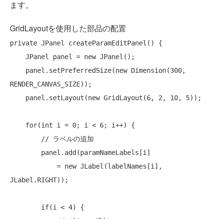
ます。
GridLayoutを使用した部品の配置
private
 JPanel createParamEditPanel() {

    JPanel panel = 
new
 JPanel();

    panel.setPreferredSize(
new
 Dimension(300, 
RENDER_CANVAS_SIZE));

    panel.setLayout(
new
 GridLayout(6, 2, 10, 5));

for
(
int
 i = 0; i < 6; i++) {

// ラベルの追加
        panel.add(paramNameLabels[i]

            = 
new
 JLabel(labelNames[i], 
JLabel.RIGHT));

if
(i < 4) {
