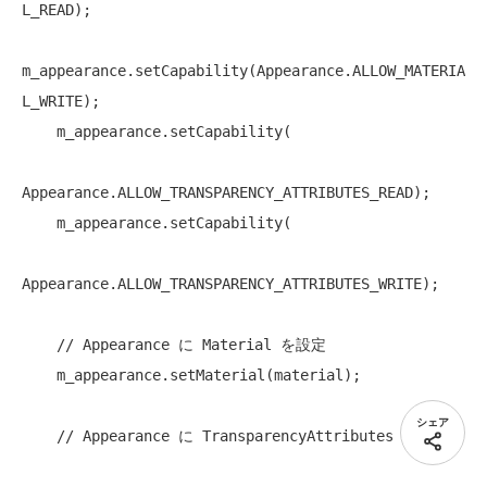
L_READ);

m_appearance.setCapability(Appearance.ALLOW_MATERIA
L_WRITE);

    m_appearance.setCapability(

Appearance.ALLOW_TRANSPARENCY_ATTRIBUTES_READ);    

    m_appearance.setCapability(

Appearance.ALLOW_TRANSPARENCY_ATTRIBUTES_WRITE);

// Appearance に Material を設定
    m_appearance.setMaterial(material);

シェア
// Appearance に TransparencyAttributes を設定