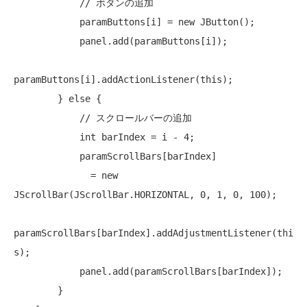
// ボタンの追加
            paramButtons[i] = 
new
 JButton();

            panel.add(paramButtons[i]);

paramButtons[i].addActionListener(
this
);

        } 
else
 {

// スクロールバーの追加
int
 barIndex = i - 4;

            paramScrollBars[barIndex]

              = 
new
JScrollBar(JScrollBar.HORIZONTAL, 0, 1, 0, 100);

paramScrollBars[barIndex].addAdjustmentListener(
thi
s
);

            panel.add(paramScrollBars[barIndex]);

        }
