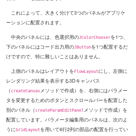
これによって、大きく分けて3つのパネルがアプリケ
ーションに配置されます。
中央のパネルには、色選択用の
を1つ、
JColorChooser
下のパネルにはコード出力用の
を1つ配置するだ
JButton
けですので、特に難しいことはありません。
上側のパネルはレイアウトを
にし、左側に
FlowLayout
レンダリング結果を表示する3Dキャンバス
（
メソッドで作成）を、右側にはパラメー
createCanvas
タを変更するためのボタンとスクロールバーを配置した
別のパネル（
メソッドで作成）を
createParamEditPanel
配置しています。パラメータ編集用のパネルは、次のよ
うに
を用いて6行2列の部品の配置を行ってい
GridLayout