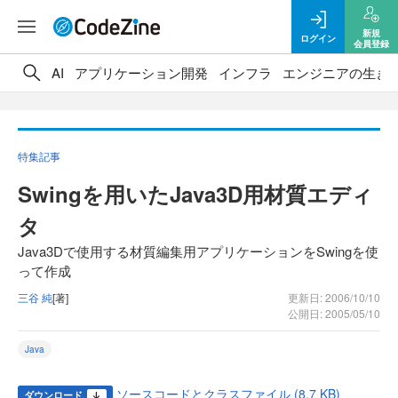
新規
ログイン
会員登録
AI
アプリケーション開発
インフラ
エンジニアの生き
特集記事
Swingを用いたJava3D用材質エディ
タ
Java3Dで使用する材質編集用アプリケーションをSwingを使
って作成
三谷 純
[著]
更新日: 2006/10/10
公開日: 2005/05/10
Java
ソースコードとクラスファイル (8.7 KB)
ダウンロード