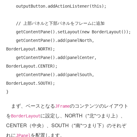
    outputButton.addActionListener(
this
);

// 上部パネルと下部パネルをフレームに追加
    getContentPane().setLayout(
new
 BorderLayout());

    getContentPane().add(panelNorth, 
BorderLayout.NORTH);

    getContentPane().add(panelCenter, 
BorderLayout.CENTER);

    getContentPane().add(panelSouth, 
BorderLayout.SOUTH);

まず、ベースとなる
のコンテンツのレイアウト
JFrame
を
に設定し、NORTH（"北"つまり上）、
BorderLayout
CENTER（中央）、SOUTH（"南"つまり下）のそれぞ
れに
を配置します。
JPanel