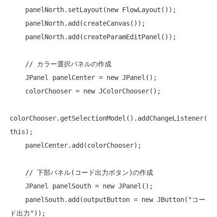
    panelNorth.setLayout(
new
 FlowLayout());

    panelNorth.add(createCanvas());

    panelNorth.add(createParamEditPanel());

// カラー選択パネルの作成
    JPanel panelCenter = 
new
 JPanel();

    colorChooser = 
new
 JColorChooser();

colorChooser.getSelectionModel().addChangeListener(
this
);

    panelCenter.add(colorChooser); 

// 下部パネル(コード出力ボタン)の作成
    JPanel panelSouth = 
new
 JPanel();

    panelSouth.add(outputButton = 
new
 JButton(
"コー
ド出力"
));
