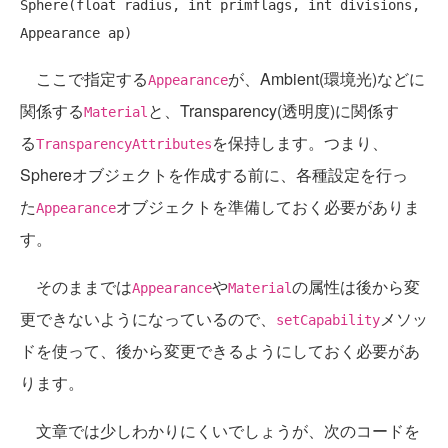
Sphere(
float
 radius, 
int
 primflags, 
int
 divisions, 
ここで指定する
が、Ambient(環境光)などに
Appearance
関係する
と、Transparency(透明度)に関係す
Material
る
を保持します。つまり、
TransparencyAttributes
Sphereオブジェクトを作成する前に、各種設定を行っ
た
オブジェクトを準備しておく必要がありま
Appearance
す。
そのままでは
や
の属性は後から変
Appearance
Material
更できないようになっているので、
メソッ
setCapability
ドを使って、後から変更できるようにしておく必要があ
ります。
文章では少しわかりにくいでしょうが、次のコードを