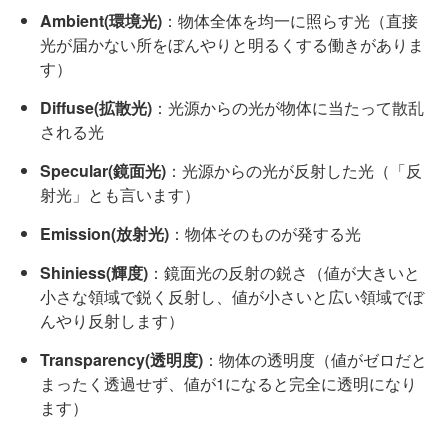
Ambient(環境光)
：物体全体を均一に照らす光（直接
光が届かない所をぼんやりと明るくする働きがありま
す）
Diffuse(拡散光)
：光源からの光が物体に当たって散乱
される光
Specular(鏡面光)
：光源からの光が反射した光（「反
射光」とも言います）
Emission(放射光)
：物体そのものが発する光
Shiniess(輝度)
：鏡面光の反射の鋭さ（値が大きいと
小さな領域で鋭く反射し、値が小さいと広い領域でぼ
んやり反射します）
Transparency(透明度)
：物体の透明度（値がゼロだと
まったく透過せず、値が1になると完全に透明になり
ます）