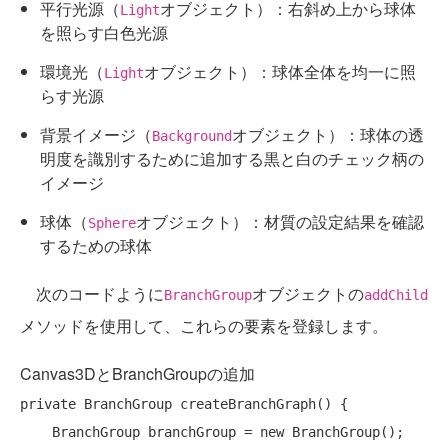
平行光源（
オブジェクト）：右斜め上から球体
Light
を照らす白色光源
環境光（
オブジェクト）：球体全体を均一に照
Light
らす光源
背景イメージ（
オブジェクト）：球体の透
Background
明度を識別するために追加する黒と白のチェック柄の
イメージ
球体（
オブジェクト）：材質の設定結果を確認
Sphere
するための球体
次のコードように
オブジェクトの
BranchGroup
addChild
メソッドを使用して、これらの要素を登録します。
Canvas3DとBranchGroupの追加
private
 BranchGroup createBranchGraph() {

    BranchGroup branchGroup = 
new
 BranchGroup();
