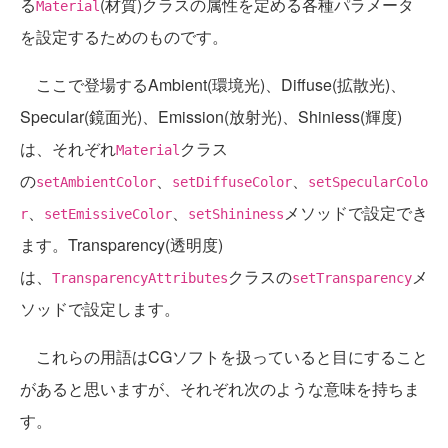
る
(材質)クラスの属性を定める各種パラメータ
Material
を設定するためのものです。
ここで登場するAmbient(環境光)、Diffuse(拡散光)、
Specular(鏡面光)、Emission(放射光)、Shiniess(輝度)
は、それぞれ
クラス
Material
の
、
、
setAmbientColor
setDiffuseColor
setSpecularColo
、
、
メソッドで設定でき
r
setEmissiveColor
setShininess
ます。Transparency(透明度)
は、
クラスの
メ
TransparencyAttributes
setTransparency
ソッドで設定します。
これらの用語はCGソフトを扱っていると目にすること
があると思いますが、それぞれ次のような意味を持ちま
す。