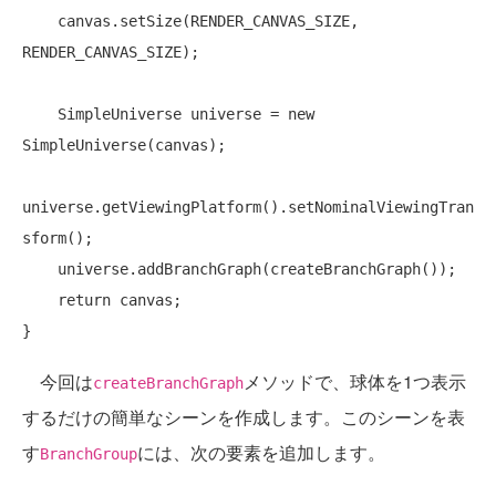
    canvas.setSize(RENDER_CANVAS_SIZE, 
RENDER_CANVAS_SIZE);

    SimpleUniverse universe = 
new
SimpleUniverse(canvas);

universe.getViewingPlatform().setNominalViewingTran
sform();

    universe.addBranchGraph(createBranchGraph());

return
 canvas;

今回は
メソッドで、球体を1つ表示
createBranchGraph
するだけの簡単なシーンを作成します。このシーンを表
す
には、次の要素を追加します。
BranchGroup