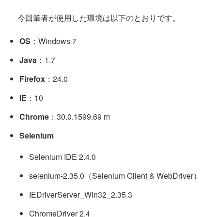
今回筆者が使用した環境は以下のとおりです。
OS
：Windows 7
Java
：1.7
Firefox
：24.0
IE
：10
Chrome
：30.0.1599.69 m
Selenium
Selenium IDE 2.4.0
selenium-2.35.0（Selenium Client & WebDriver）
IEDriverServer_Win32_2.35.3
ChromeDriver 2.4