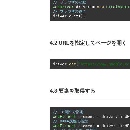
// ブラウザの起動
WebDriver
 driver 
=
new
FirefoxDri
// ブラウザの終了
driver
.
quit
();
4.2 URLを指定してページを開く
driver
.
get
(
"https://www.google.co
4.3 要素を取得する
// id属性で指定
WebElement
 element 
=
 driver
.
findE
// name属性で指定
WebElement
 element 
=
 driver
.
findE