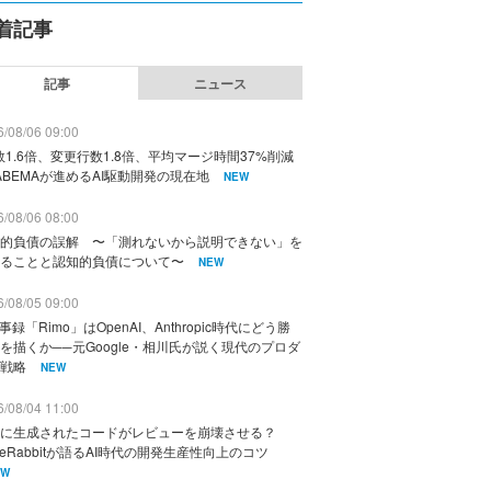
着記事
記事
ニュース
/08/06 09:00
数1.6倍、変更行数1.8倍、平均マージ時間37%削減
ABEMAが進めるAI駆動開発の現在地
NEW
/08/06 08:00
的負債の誤解 〜「測れないから説明できない」を
ることと認知的負債について〜
NEW
/08/05 09:00
議事録「Rimo」はOpenAI、Anthropic時代にどう勝
を描くか──元Google・相川氏が説く現代のプロダ
戦略
NEW
/08/04 11:00
に生成されたコードがレビューを崩壊させる？
deRabbitが語るAI時代の開発生産性向上のコツ
EW