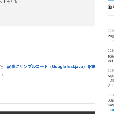
ョットをとる
新
2026
PR
──
2026
技術
越え
た。
記事にサンプルコード（GoogleTest.java）を添
2026
い。
AI
ち筋
クト
2026
大量
Co
N