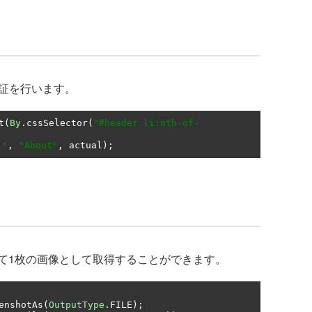
で検証を行います。
t
(
By
.
cssSelector
(
"#header li:nth-of-
と"
,
"About"
,
 actual
);
て1枚の画像として取得することができます。
enshotAs
(
OutputType
.
FILE
);