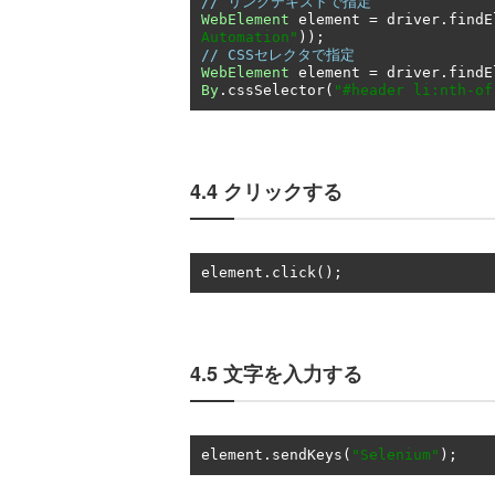
// リンクテキストで指定
WebElement
 element 
=
 driver
.
findE
Automation"
));
// CSSセレクタで指定
WebElement
 element 
=
 driver
.
findE
By
.
cssSelector
(
"#header li:nth-of
4.4 クリックする
element
.
click
();
4.5 文字を入力する
element
.
sendKeys
(
"Selenium"
);