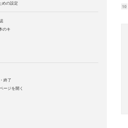
使うための設定
10
確認
の基本のキ
動・終了
してページを開く