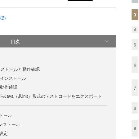
3
B)
4
目次
5
6
Eのインストールと動作確認
IDEのインストール
DEの動作確認
7
 IDEからJava（JUnit）形式のテストコードをエクスポート
8
ストール
のインストール
9
の設定