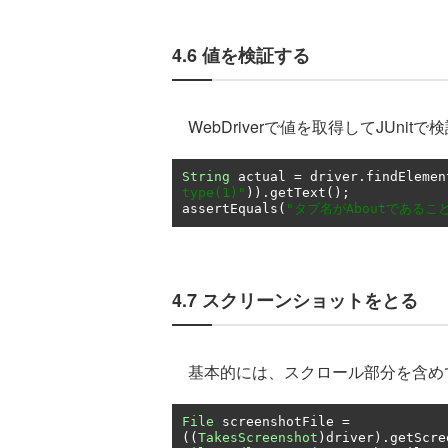
4.6 値を検証する
WebDriverで値を取得してJUnit
String
 actual 
=
 driver
.
findElemen
type(1)"
)).
getText
();
assertEquals
(
"タブ名がAboutであるこ
4.7 スクリーンショットをとる
基本的には、スクロール部分を含め
File
 screenshotFile 
=
((
TakesScreenshot
)
driver
).
getScre