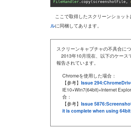
FileHandler
.
copy
(
screenshotFile
,
ここで取得したスクリーンショットは「scre
ル
に同梱してあります。
スクリーンキャプチャの不具合に
2013年10月現在、以下のケー
報告されています。
Chromeを使用した場合：
【参考】
Issue 294:ChromeDriver
IE10×Win7(64bit)×Internet 
合：
【参考】
Issue 5876:Screenshot 
it is complete when using 64bit