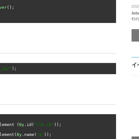
2026
ver
();
Ai
行の
イ
.jp/"
);
lement 
(
By
.
id
(
"lst-ib"
));
lement
(
By
.
name
(
"q"
));