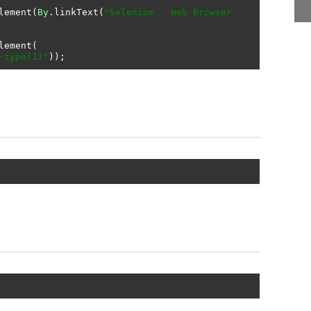
lement
(
By
.
linkText
(
"Selenium - Web Browser 
lement
(
-type(1)"
));