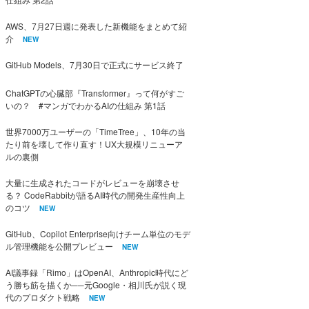
AWS、7月27日週に発表した新機能をまとめて紹
介
NEW
GitHub Models、7月30日で正式にサービス終了
ChatGPTの心臓部『Transformer』って何がすご
いの？ #マンガでわかるAIの仕組み 第1話
世界7000万ユーザーの「TimeTree」、10年の当
たり前を壊して作り直す！UX大規模リニューア
ルの裏側
大量に生成されたコードがレビューを崩壊させ
る？ CodeRabbitが語るAI時代の開発生産性向上
のコツ
NEW
GitHub、Copilot Enterprise向けチーム単位のモデ
ル管理機能を公開プレビュー
NEW
AI議事録「Rimo」はOpenAI、Anthropic時代にど
う勝ち筋を描くか──元Google・相川氏が説く現
代のプロダクト戦略
NEW