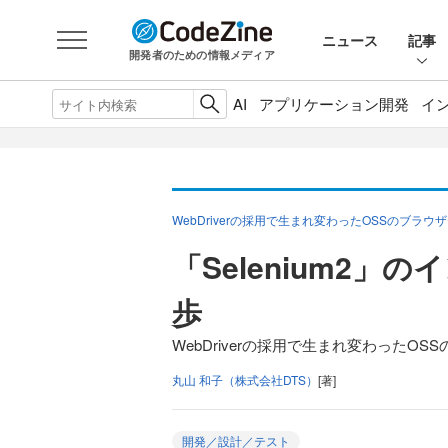
ニュース
記事
開発者のための情報メディア
AI
アプリケーション開発
イ
WebDriverの採用で生まれ変わったOSSのブラウザ
「Selenium2
歩
WebDriverの採用で生まれ変わったOSS
丸山 和子（株式会社DTS）
[著]
開発／設計／テスト