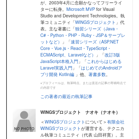
が、2003年4月に念願かなってフリーライ
ターに転身。
Microsoft MVP
for Visual
Studio and Development Technologies。執
筆コミュニティ「
WINGSプロジェクト
」代
表。主な著書に「
独習シリーズ（Java・
C#・Python・PHP・Ruby・JSP＆サーブレ
ットなど）
」「
速習シリーズ（ASP.NET
Core・Vue.js・React・TypeScript・
ECMAScript、Laravelなど）
」「
改訂3版
JavaScript本格入門
」「
これからはじめる
Laravel実践入門
」「
はじめてのAndroidア
プリ開発 Kotlin編
」他、
著書多数
。
※プロフィールは、執筆時点、または直近の記事の寄稿時点で
の内容です
この著者の最近の執筆記事
WINGSプロジェクト ナオキ（ナオキ）
＜
WINGSプロジェクト
について＞
有限会社
WINGSプロジェクト
が運営する、テクニカ
ル執筆コミュニティ（代表 山田祥寛）。主