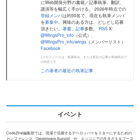
にWeb開発分野の書籍／記事執筆、翻訳、
講演等を幅広く手がける。 2026年時点での
登録メンバ
は約50名で、現在も執筆メンバ
を
募集中
。興味のある方は、どしどし応募
頂きたい。
著書
、
記事
多数。
RSS
X:
@WingsPro_info
（公式）、
@WingsPro_info/wings
（メンバーリスト）
Facebook
※プロフィールは、執筆時点、または直近の記事の寄稿時点で
の内容です
この著者の最近の執筆記事
イベント
CodeZine編集部では、現場で活躍するデベロッパーをスターにするための
カンファレンス「Developers Summit」や、エンジニアの生きざまをブース