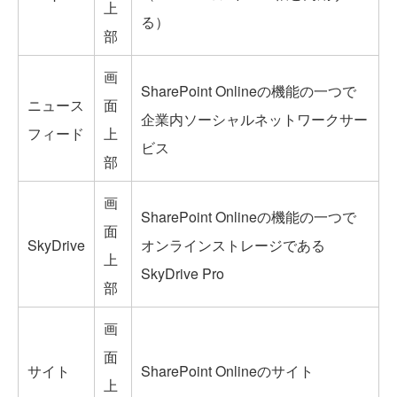
上
る）
部
画
SharePoint Onlineの機能の一つで
ニュース
面
企業内ソーシャルネットワークサー
フィード
上
ビス
部
画
SharePoint Onlineの機能の一つで
面
SkyDrive
オンラインストレージである
上
SkyDrive Pro
部
画
面
サイト
SharePoint Onlineのサイト
上