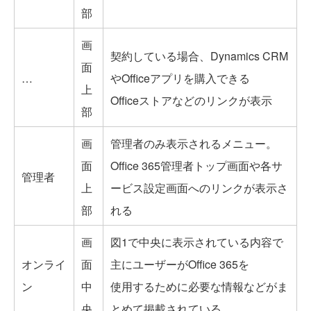
部
画
契約している場合、Dynamics CRM
面
…
やOfficeアプリを購入できる
上
Officeストアなどのリンクが表示
部
画
管理者のみ表示されるメニュー。
面
Office 365管理者トップ画面や各サ
管理者
上
ービス設定画面へのリンクが表示さ
部
れる
画
図1で中央に表示されている内容で
オンライ
面
主にユーザーがOffice 365を
ン
中
使用するために必要な情報などがま
央
とめて掲載されている