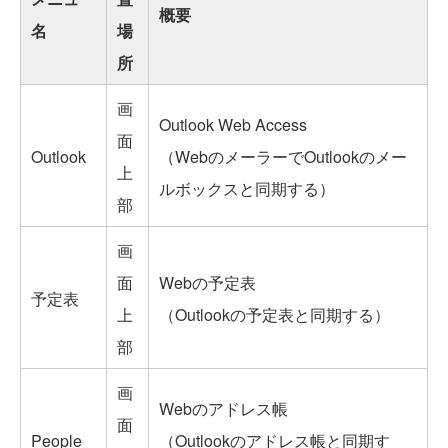
概要
名
場
所
画
Outlook Web Access
面
Outlook
（WebのメーラーでOutlookのメー
上
ルボックスと同期する）
部
画
面
Webの予定表
予定表
上
（Outlookの予定表と同期する）
部
画
Webのアドレス帳
面
People
（Outlookのアドレス帳と同期す