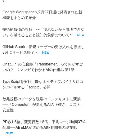
Google Workspaceで7月27日週に発表された新
機能をまとめて紹介
技術的負債の誤解 〜「測れないから説明できな
い」を越えることと認知的負債について〜
NEW
GitHub Spark、新規ユーザーの受け入れを停止し
8月にサービス終了へ
NEW
ChatGPTの心臓部『Transformer』って何がすご
いの？ #マンガでわかるAIの仕組み 第1話
TypeScriptを実行可能なネイティブバイナリにコ
ンパイルする「scriptc」公開
数兆規模のデータを現場のコンテキストに変換
──「Computer」が変えるAIの正確さ、コスト、
安全性
PR数1.6倍、変更行数1.8倍、平均マージ時間37%
削減──ABEMAが進めるAI駆動開発の現在地
NEW