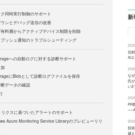
ック同時実行制御のサポート
新
ダウンとデバッグ送信の改善
ブ有料層からアクティブデバイス制限を削除
るプッシュ通知のトラブルシューティング
2026
信頼
AI
Storageへの自動ログに対する診断サポート
追加
2026
なぜ
e StorageにBlobとして診断ログファイルを保存
氏が
診断データの確認
い2
行
2026
PR
──
ageメトリクスに基づいたアラートのサポート
Azure Monitoring Service Libraryのプレビューリリ
2026
技術
越え