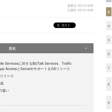
更新日: 2013/12/05
公開日: 2013/12/05
3
ポスト
4
5
目次
6
le Servicesに対するBizTalk Services、Traffic
7
D App AccessとXamarinサポートをGAリリース
：GAリリース
作成
8
の違い
9