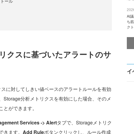
ストール
2026
AI
ち筋
クト
geメトリクスに基づいたアラートのサ
イ
リクスに対してしきい値ベースのアラートルールを有効
Storage分析メトリクスを有効にした場合、そのメ
ことができます。
gement Services -> Alert
タブで、Storageメトリク
できます。
Add Rule
ボタンクリックし、ルール作成