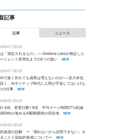
着記事
記事
ニュース
/08/07 09:00
は「測定されるもの」──Grafana Labsが検証した
エージェント実用化までの6つの疑い
NEW
/08/07 08:00
AIで速く作れても成果は増えないのか──及川卓也
説く、AIネイティブ時代に人間が手放してはいけな
つの仕事
NEW
/08/06 09:00
数1.6倍、変更行数1.8倍、平均マージ時間37%削減
ABEMAが進めるAI駆動開発の現在地
NEW
/08/06 08:00
的負債の誤解 〜「測れないから説明できない」を
ることと認知的負債について〜
NEW