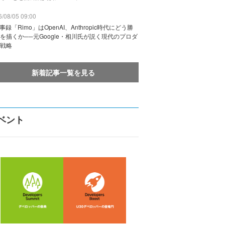
/08/05 09:00
議事録「Rimo」はOpenAI、Anthropic時代にどう勝
を描くか──元Google・相川氏が説く現代のプロダ
戦略
新着記事一覧を見る
ベント