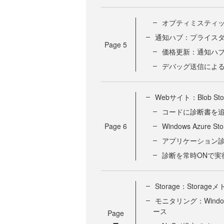
オプティミスティ
通知ハブ：プライス
Page
5
価格更新：通知ハ
デバッグ送信によ
Webサイト：Blob 
コードに診断書を
Page
6
Windows Azur
アプリケーション
診断を常時ONで実
Storage：Stor
モニタリング：Windows 
ース
Page