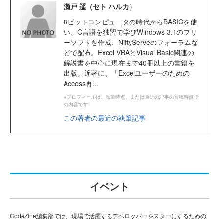
瀬戸 遥（セト ハルカ）
8ビットコンピュータの時代からBASICを使
い、C言語を独習で学びWindows 3.1のフリ
ーソフトを作成、NiftyServeのフォーラムな
どで配布。Excel VBAとVisual Basic関連の
解説書を中心に現在まで40冊以上の書籍を
出版。近著に、「Excelユーザーのための
Access再...
※プロフィールは、執筆時点、または直近の記事の寄稿時点で
の内容です
この著者の最近の執筆記事
イベント
CodeZine編集部では、現場で活躍するデベロッパーをスターにするための