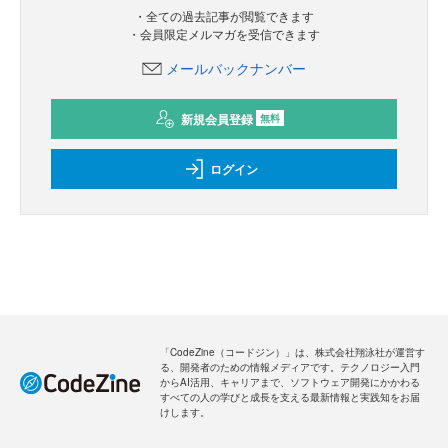
・全ての過去記事が閲覧できます
・会員限定メルマガを受信できます
メールバックナンバー
新規会員登録
無料
ログイン
「CodeZine（コードジン）」は、株式会社翔泳社が運営す
る、開発者のための情報メディアです。テクノロジー入門
からAI活用、キャリアまで、ソフトウェア開発にかかわる
すべての人の学びと成長を支える最新情報と実践知をお届
けします。