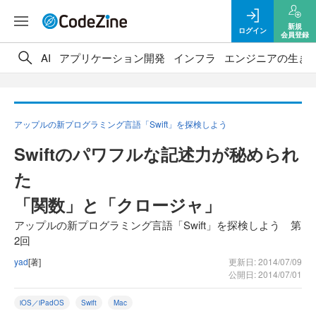
新規
ログイン
会員登録
AI
アプリケーション開発
インフラ
エンジニアの生き
アップルの新プログラミング言語「Swift」を探検しよう
Swiftのパワフルな記述力が秘められ
た
「関数」と「クロージャ」
アップルの新プログラミング言語「Swift」を探検しよう 第
2回
yad
[著]
更新日: 2014/07/09
公開日: 2014/07/01
iOS／iPadOS
Swift
Mac