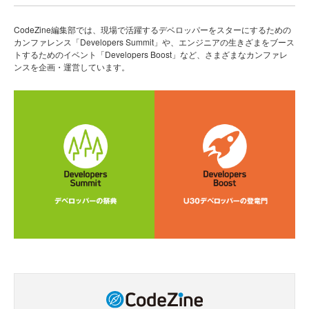
CodeZine編集部では、現場で活躍するデベロッパーをスターにするための
カンファレンス「Developers Summit」や、エンジニアの生きざまをブース
トするためのイベント「Developers Boost」など、さまざまなカンファレ
ンスを企画・運営しています。