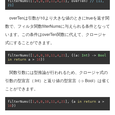
filterNums
([
1
,
6
,
8
,
10
,
11
,
4
,
21
],
 overTen
)
// [11, 
21]
overTenは引数が10より大きな値のときにtrueを返す関
数で、フィルタ関数filterNumsに与えられる条件となって
います。この条件はoverTen関数に代えて、クロージャ
式にすることができます。
filterNums
([
1
,
6
,
8
,
10
,
11
,
4
,
21
],
{(
a
:
Int
)
->
Bool
in
return
 a 
>
10
})
関数引数には型推論が行われるため、クロージャ式の
引数の型宣言（:Int）と返り値の型宣言（-> Bool）は省く
ことができます。
filterNums
([
1
,
6
,
8
,
10
,
11
,
4
,
21
],
{
a 
in
return
 a 
>
10
})