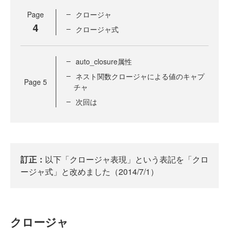
Page
クロージャ
4
クロージャ式
auto_closure属性
ネスト関数クロージャによる値のキャプ
Page
5
チャ
次回は
訂正：
以下「クロージャ表現」という表記を「クロ
ージャ式」と改めました（2014/7/1）
クロージャ