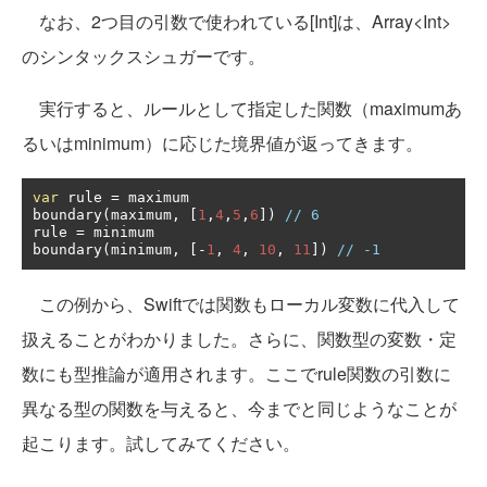
なお、2つ目の引数で使われている[Int]は、Array<Int>
のシンタックスシュガーです。
実行すると、ルールとして指定した関数（maximumあ
るいはminimum）に応じた境界値が返ってきます。
var
 rule 
=
 maximum

boundary
(
maximum
,
[
1
,
4
,
5
,
6
])
// 6
rule 
=
 minimum

boundary
(
minimum
,
[-
1
,
4
,
10
,
11
])
// -1
この例から、Swiftでは関数もローカル変数に代入して
扱えることがわかりました。さらに、関数型の変数・定
数にも型推論が適用されます。ここでrule関数の引数に
異なる型の関数を与えると、今までと同じようなことが
起こります。試してみてください。