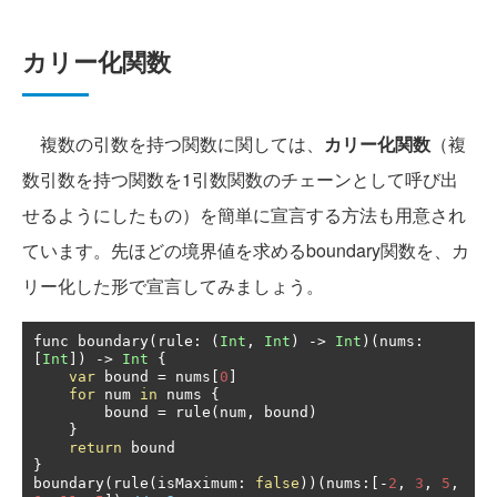
カリー化関数
複数の引数を持つ関数に関しては、
カリー化関数
（複
数引数を持つ関数を1引数関数のチェーンとして呼び出
せるようにしたもの）を簡単に宣言する方法も用意され
ています。先ほどの境界値を求めるboundary関数を、カ
リー化した形で宣言してみましょう。
func boundary
(
rule
:
(
Int
,
Int
)
->
Int
)(
nums
:
[
Int
])
->
Int
{
var
 bound 
=
 nums
[
0
]
for
 num 
in
 nums 
{
        bound 
=
 rule
(
num
,
 bound
)
}
return
}
boundary
(
rule
(
isMaximum
:
false
))(
nums
:[-
2
,
3
,
5
,