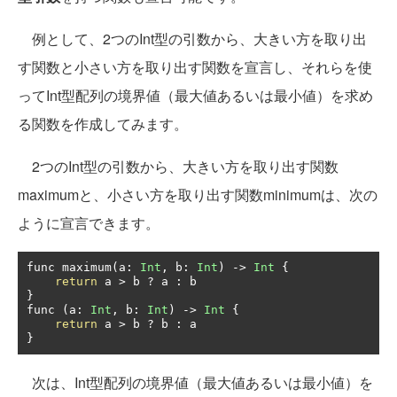
例として、2つのInt型の引数から、大きい方を取り出
す関数と小さい方を取り出す関数を宣言し、それらを使
ってInt型配列の境界値（最大値あるいは最小値）を求め
る関数を作成してみます。
2つのInt型の引数から、大きい方を取り出す関数
maximumと、小さい方を取り出す関数minimumは、次の
ように宣言できます。
func maximum
(
a
:
Int
,
 b
:
Int
)
->
Int
{
return
 a 
>
 b 
?
 a 
:
}
func 
(
a
:
Int
,
 b
:
Int
)
->
Int
{
return
 a 
>
 b 
?
 b 
:
}
次は、Int型配列の境界値（最大値あるいは最小値）を