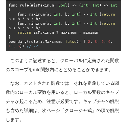
func rule
(#
isMaximum
:
Bool
)
->
(
Int
,
Int
)
->
Int
{
    func maximum
(
a
:
Int
,
 b
:
Int
)
->
Int
{
return
a 
>
 b 
?
 a 
:
 b
}
    func minimum
(
a
:
Int
,
 b
:
Int
)
->
Int
{
return
a 
<
 b 
?
 a 
:
 b
}
return
 isMaximum 
?
 maximum 
:
}
boundary
(
rule
(
isMaximum
:
false
),
[-
2
,
3
,
5
,
6
,
11
,
5
])
// -2
このように記述すると、グローバルに定義された関数
のスコープをrule関数内にとどめることができます。
なお、ネストされた関数では、それを定義している関
数内のローカル変数を用いると、ローカル変数のキャプ
チャが起こるため、注意が必要です。キャプチャの解説
も含めた詳細は、次ページ「クロージャ式」の項で解説
します。