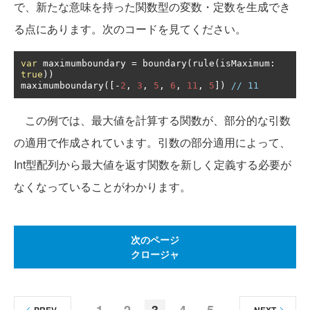
で、新たな意味を持った関数型の変数・定数を生成でき
る点にあります。次のコードを見てください。
var
 maximumboundary 
=
 boundary
(
rule
(
isMaximum
:
true
))
maximumboundary
([-
2
,
3
,
5
,
6
,
11
,
5
])
// 11
この例では、最大値を計算する関数が、部分的な引数
の適用で作成されています。引数の部分適用によって、
Int型配列から最大値を返す関数を新しく定義する必要が
なくなっていることがわかります。
次のページ
クロージャ
1
2
3
4
5