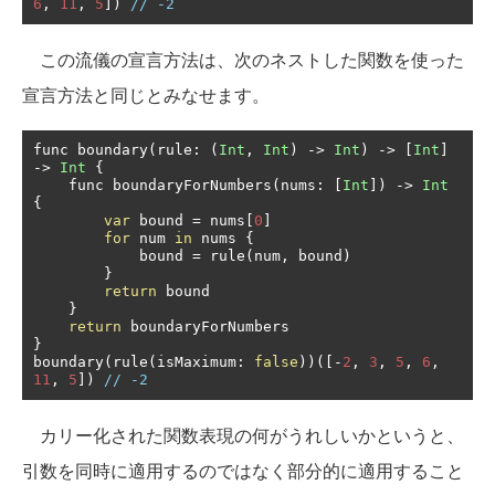
6
,
11
,
5
])
// -2
この流儀の宣言方法は、次のネストした関数を使った
宣言方法と同じとみなせます。
func boundary
(
rule
:
(
Int
,
Int
)
->
Int
)
->
[
Int
]
->
Int
{
    func boundaryForNumbers
(
nums
:
[
Int
])
->
Int
{
var
 bound 
=
 nums
[
0
]
for
 num 
in
 nums 
{
            bound 
=
 rule
(
num
,
 bound
)
}
return
 bound

}
return
}
boundary
(
rule
(
isMaximum
:
false
))([-
2
,
3
,
5
,
6
,
11
,
5
])
// -2
カリー化された関数表現の何がうれしいかというと、
引数を同時に適用するのではなく部分的に適用すること