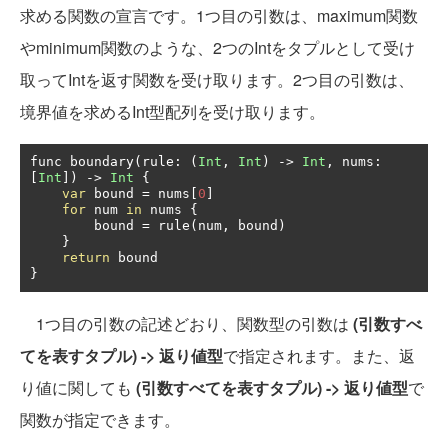
求める関数の宣言です。1つ目の引数は、maximum関数
やminimum関数のような、2つのIntをタプルとして受け
取ってIntを返す関数を受け取ります。2つ目の引数は、
境界値を求めるInt型配列を受け取ります。
func boundary
(
rule
:
(
Int
,
Int
)
->
Int
,
 nums
:
[
Int
])
->
Int
{
var
 bound 
=
 nums
[
0
]
for
 num 
in
 nums 
{
        bound 
=
 rule
(
num
,
 bound
)
}
return
}
1つ目の引数の記述どおり、関数型の引数は
(引数すべ
てを表すタプル) -> 返り値型
で指定されます。また、返
り値に関しても
(引数すべてを表すタプル) -> 返り値型
で
関数が指定できます。