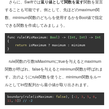
さらに、Swiftでは
返り値として関数を返す
関数を宣言
することも可能です。例として、先ほどのmaximum関
数、minimum関数のどちらを使用するかをBool値で指定
できる関数を作成してみましょう。
func rule
(#
isMaximum
:
Bool
)
->
(
Int
,
Int
)
->
Int
{
return
 isMaximum 
?
 maximum 
:
}
rule関数の引数isMaximumにtrueを与えるとmaximum
関数が呼ばれ、falseを与えるとminimum関数が呼ばれま
す。次のようにrule関数を使うと、minimum関数をルー
ルとしてInt型配列から最小値が取り出されます。
boundary
(
rule
(
isMaximum
:
false
),
[-
2
,
3
,
5
,
6
,
11
,
5
])
// -2