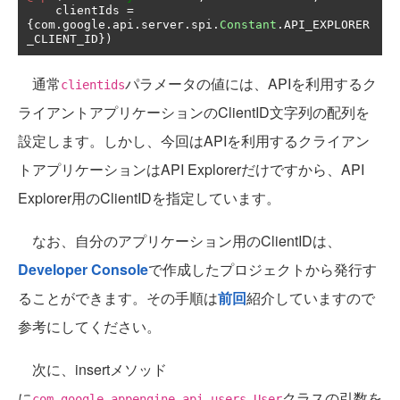
    clientIds 
=
{
com
.
google
.
api
.
server
.
spi
.
Constant
.
API_EXPLORER
_CLIENT_ID
})
通常
パラメータの値には、APIを利用するク
clientids
ライアントアプリケーションのClientID文字列の配列を
設定します。しかし、今回はAPIを利用するクライアン
トアプリケーションはAPI Explorerだけですから、API
Explorer用のClientIDを指定しています。
なお、自分のアプリケーション用のClientIDは、
Developer Console
で作成したプロジェクトから発行す
ることができます。その手順は
前回
紹介していますので
参考にしてください。
次に、insertメソッド
に
クラスの引数を
com.google.appengine.api.users.User