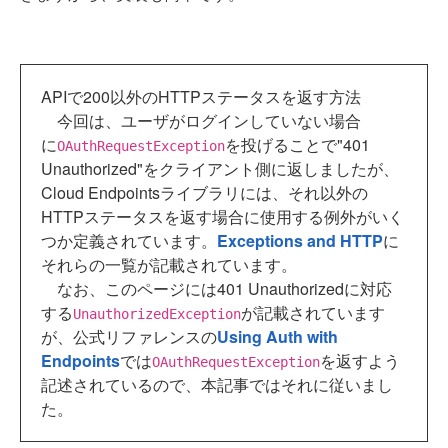
APIで200以外のHTTPステータスを返す方法
今回は、ユーザがログインしていない場合
に
を投げることで"401
OAuthRequestException
Unauthorized"をクライアント側に返しましたが、
Cloud Endpointsライブラリには、それ以外の
HTTPステータスを返す場合に使用する例外がいく
つか定義されています。
Exceptions and HTTP
に
それらの一覧が記載されています。
なお、このページには401 Unauthorizedに対応
する
が記載されています
UnauthorizedException
が、公式リファレンスの
Using Auth with
Endpoints
では
を返すよう
OAuthRequestException
記述されているので、本記事ではそれに従いまし
た。