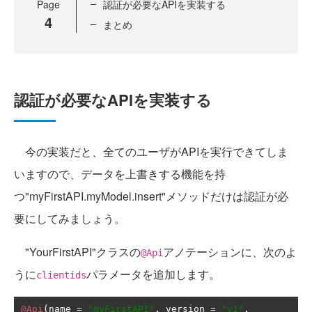
Page
認証が必要なAPIを実装する
4
まとめ
認証が必要なAPIを実装する
今の実装だと、全てのユーザがAPIを実行できてしま
いますので、データを上書きする機能を持
つ"myFirstAPI.myModel.insert"メソッドだけは認証が必
要にしてみましょう。
"YourFirstAPI"クラスの
アノテーションに、次のよ
@Api
うに
パラメータを追加します。
clientids
@Api
(
name 
=
"myFirstAPI"
,
 version 
=
"v1"
,