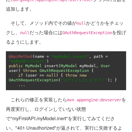
追加します。
そして、メソッド内でその値が
かどうかをチェッ
null
クし、
だった場合には
を投げ
null
OAuthRequestException
るようにします。
@ApiMethod
(
name 
=
"myModel.insert"
,
 path 
=
"myModel/insert"
)
public
MyModel
 insert
(
MyModel
 myModel
,
User
user
)
throws
OAuthRequestException
{
if
(
user 
==
null
)
{
throw
new
OAuthRequestException
(
"ログインしないとダメ！"
);
}
...
これらの修正を実装したら
を
mvn appengine:devserver
再度実行し、ログインしていない状態
で"myFirstAPI.myModel.inert"を実行してみてくださ
い。"401 Unauthorized"が返されて、実行に失敗するよ