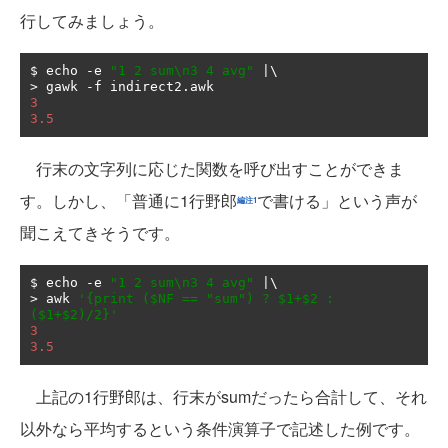
行してみましょう。
$ echo 
-
e 
"1 2 sum\n3 4 avg"
|
>
 gawk 
-
f indirect2
.
3
3.5
行末の文字列に応じた関数を呼び出すことができま
す。しかし、「普通に1行野郎
で書ける」という声が
編注1
聞こえてきそうです。
$ echo 
-
e 
"1 2 sum\n3 4 avg"
|
>
 awk 
'{print ($NF == "sum") ? $1+$2 : 
($1+$2)/2}'
3
3.5
上記の1行野郎は、行末がsumだったら合計して、それ
以外なら平均するという条件演算子で記述した例です。