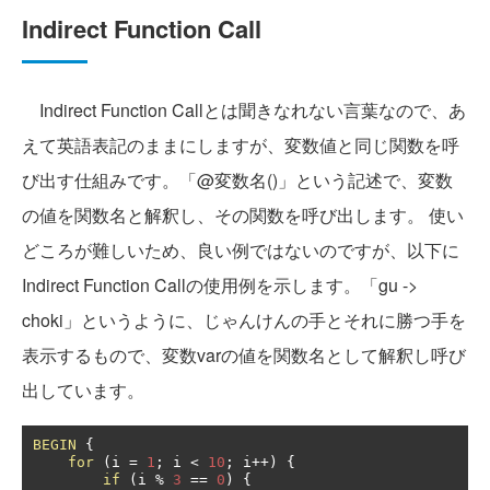
Indirect Function Call
Indirect Function Callとは聞きなれない言葉なので、あ
えて英語表記のままにしますが、変数値と同じ関数を呼
び出す仕組みです。「@変数名()」という記述で、変数
の値を関数名と解釈し、その関数を呼び出します。 使い
どころが難しいため、良い例ではないのですが、以下に
Indirect Function Callの使用例を示します。「gu ->
choki」というように、じゃんけんの手とそれに勝つ手を
表示するもので、変数varの値を関数名として解釈し呼び
出しています。
BEGIN
{
for
(
i 
=
1
;
 i 
<
10
;
 i
++)
{
if
(
i 
%
3
==
0
)
{