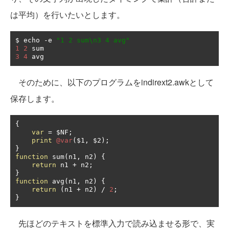
は平均）を行いたいとします。
$ echo 
-
e 
"1 2 sum\n3 4 avg"
1
2
3
4
 avg
そのために、以下のプログラムをindirext2.awkとして
保存します。
{
var
=
 $NF
;
print
@var
(
$1
,
 $2
);
}
function
 sum
(
n1
,
 n2
)
{
return
 n1 
+
 n2
;
}
function
 avg
(
n1
,
 n2
)
{
return
(
n1 
+
 n2
)
/
2
;
}
先ほどのテキストを標準入力で読み込ませる形で、実