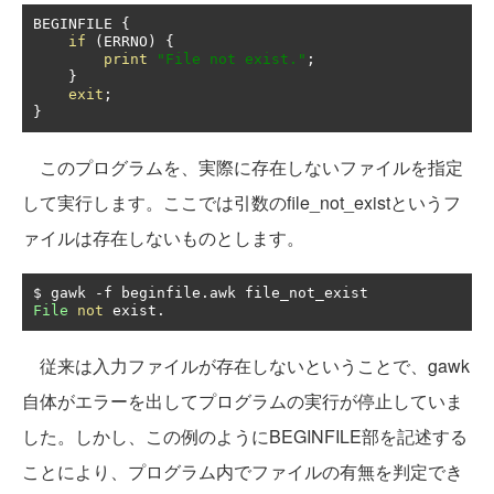
BEGINFILE 
{
if
(
ERRNO
)
{
print
"File not exist."
;
}
exit
;
}
このプログラムを、実際に存在しないファイルを指定
して実行します。ここでは引数のfile_not_existというフ
ァイルは存在しないものとします。
$ gawk 
-
f beginfile
.
File
not
 exist
.
従来は入力ファイルが存在しないということで、gawk
自体がエラーを出してプログラムの実行が停止していま
した。しかし、この例のようにBEGINFILE部を記述する
ことにより、プログラム内でファイルの有無を判定でき