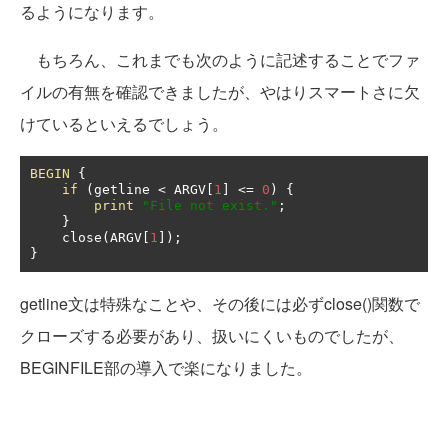
るようになります。
もちろん、これまでも次のように記述することでファ
イルの有無を確認できましたが、やはりスマートさに欠
けているといえるでしょう。
BEGIN
{
if
(
getline 
<
 ARGV
[
1
]
<=
0
)
{
print
"File not exist."
;
}
    close
(
ARGV
[
1
]);
}
getline文は特殊なことや、その後には必ずclose()関数で
クローズする必要があり、扱いにくいものでしたが、
BEGINFILE部の導入で楽になりました。