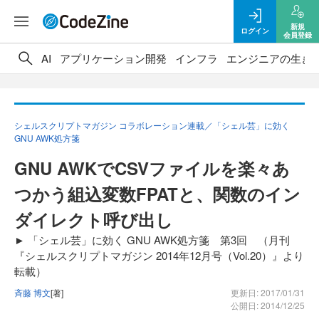
新規
ログイン
会員登録
AI
アプリケーション開発
インフラ
エンジニアの生き
シェルスクリプトマガジン コラボレーション連載／「シェル芸」に効く
GNU AWK処方箋
GNU AWKでCSVファイルを楽々あ
つかう組込変数FPATと、関数のイン
ダイレクト呼び出し
► 「シェル芸」に効く GNU AWK処方箋 第3回 （月刊
『シェルスクリプトマガジン 2014年12月号（Vol.20）』より
転載）
斉藤 博文
[著]
更新日: 2017/01/31
公開日: 2014/12/25