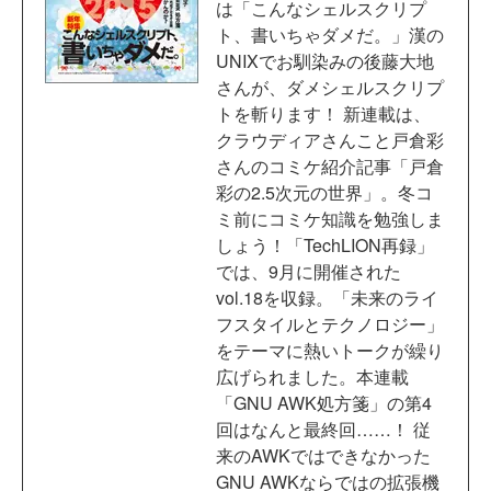
は「こんなシェルスクリプ
ト、書いちゃダメだ。」漢の
UNIXでお馴染みの後藤大地
さんが、ダメシェルスクリプ
トを斬ります！ 新連載は、
クラウディアさんこと戸倉彩
さんのコミケ紹介記事「戸倉
彩の2.5次元の世界」。冬コ
ミ前にコミケ知識を勉強しま
しょう！「TechLION再録」
では、9月に開催された
vol.18を収録。「未来のライ
フスタイルとテクノロジー」
をテーマに熱いトークが繰り
広げられました。本連載
「GNU AWK処方箋」の第4
回はなんと最終回……！ 従
来のAWKではできなかった
GNU AWKならではの拡張機