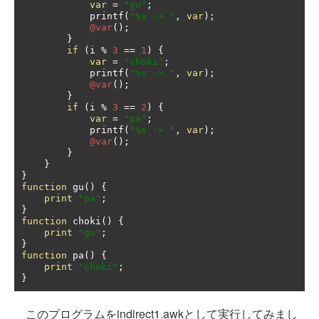
var
=
"gu"
;
            printf
(
"%s -> "
,
var
);
@var
();
}
if
(
i 
%
3
==
1
)
{
var
=
"choki"
;
            printf
(
"%s -> "
,
var
);
@var
();
}
if
(
i 
%
3
==
2
)
{
var
=
"pa"
;
            printf
(
"%s -> "
,
var
);
@var
();
}
}
}
function
 gu
()
{
print
"pa"
;
}
function
 choki
()
{
print
"gu"
;
}
function
 pa
()
{
print
"choki"
;
}
このプログラムをindirect1.awkとして実行してみまし