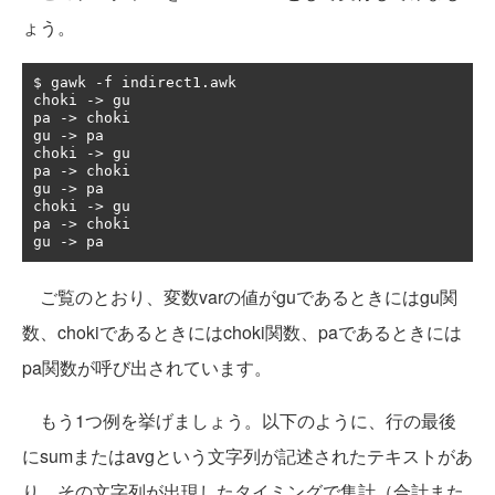
ょう。
$ gawk 
-
f indirect1
.
awk

choki 
->
 gu

pa 
->
 choki

gu 
->
 pa

choki 
->
 gu

pa 
->
 choki

gu 
->
 pa

choki 
->
 gu

pa 
->
 choki

gu 
->
 pa
ご覧のとおり、変数varの値がguであるときにはgu関
数、chokiであるときにはchoki関数、paであるときには
pa関数が呼び出されています。
もう1つ例を挙げましょう。以下のように、行の最後
にsumまたはavgという文字列が記述されたテキストがあ
り、その文字列が出現したタイミングで集計（合計また