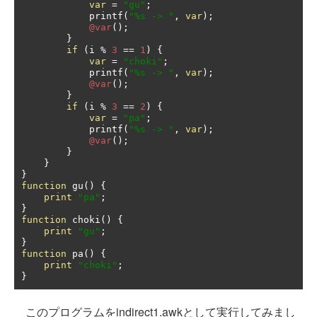
var
=
"gu"
;
            printf
(
"%s -> "
,
var
);
@var
();
}
if
(
i 
%
3
==
1
)
{
var
=
"choki"
;
            printf
(
"%s -> "
,
var
);
@var
();
}
if
(
i 
%
3
==
2
)
{
var
=
"pa"
;
            printf
(
"%s -> "
,
var
);
@var
();
}
}
}
function
 gu
()
{
print
"pa"
;
}
function
 choki
()
{
print
"gu"
;
}
function
 pa
()
{
print
"choki"
;
}
このプログラムをindirect1.awkとして実行してみまし