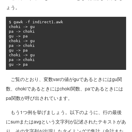
ょう。
$ gawk 
-
f indirect1
.
awk

choki 
->
 gu

pa 
->
 choki

gu 
->
 pa

choki 
->
 gu

pa 
->
 choki

gu 
->
 pa

choki 
->
 gu

pa 
->
 choki

gu 
->
 pa
ご覧のとおり、変数varの値がguであるときにはgu関
数、chokiであるときにはchoki関数、paであるときには
pa関数が呼び出されています。
もう1つ例を挙げましょう。以下のように、行の最後
にsumまたはavgという文字列が記述されたテキストがあ
り、その文字列が出現したタイミングで集計（合計また