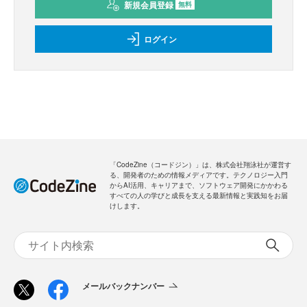
新規会員登録
無料
ログイン
「CodeZine（コードジン）」は、株式会社翔泳社が運営す
る、開発者のための情報メディアです。テクノロジー入門
からAI活用、キャリアまで、ソフトウェア開発にかかわる
すべての人の学びと成長を支える最新情報と実践知をお届
けします。
メールバックナンバー