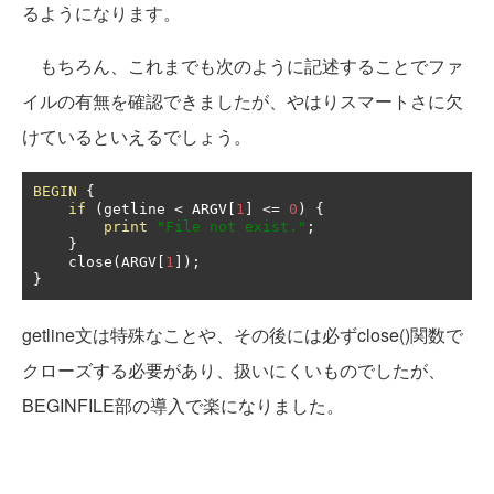
るようになります。
もちろん、これまでも次のように記述することでファ
イルの有無を確認できましたが、やはりスマートさに欠
けているといえるでしょう。
BEGIN
{
if
(
getline 
<
 ARGV
[
1
]
<=
0
)
{
print
"File not exist."
;
}
    close
(
ARGV
[
1
]);
}
getline文は特殊なことや、その後には必ずclose()関数で
クローズする必要があり、扱いにくいものでしたが、
BEGINFILE部の導入で楽になりました。