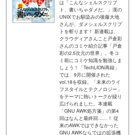
は「こんなシェルスクリプ
ト、書いちゃダメだ。」漢の
UNIXでお馴染みの後藤大地
さんが、ダメシェルスクリプ
トを斬ります！ 新連載は、
クラウディアさんこと戸倉彩
さんのコミケ紹介記事「戸倉
彩の2.5次元の世界」。冬コ
ミ前にコミケ知識を勉強しま
しょう！「TechLION再録」
では、9月に開催された
vol.18を収録。「未来のライ
フスタイルとテクノロジー」
をテーマに熱いトークが繰り
広げられました。本連載
「GNU AWK処方箋」の第4
回はなんと最終回……！ 従
来のAWKではできなかった
GNU AWKならではの拡張機