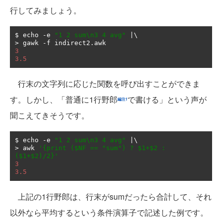
行してみましょう。
$ echo 
-
e 
"1 2 sum\n3 4 avg"
|
>
 gawk 
-
f indirect2
.
3
3.5
行末の文字列に応じた関数を呼び出すことができま
す。しかし、「普通に1行野郎
で書ける」という声が
編注1
聞こえてきそうです。
$ echo 
-
e 
"1 2 sum\n3 4 avg"
|
>
 awk 
'{print ($NF == "sum") ? $1+$2 : 
($1+$2)/2}'
3
3.5
上記の1行野郎は、行末がsumだったら合計して、それ
以外なら平均するという条件演算子で記述した例です。