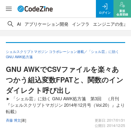
新規
ログイン
会員登録
AI
アプリケーション開発
インフラ
エンジニアの生き
シェルスクリプトマガジン コラボレーション連載／「シェル芸」に効く
GNU AWK処方箋
GNU AWKでCSVファイルを楽々あ
つかう組込変数FPATと、関数のイン
ダイレクト呼び出し
► 「シェル芸」に効く GNU AWK処方箋 第3回 （月刊
『シェルスクリプトマガジン 2014年12月号（Vol.20）』より
転載）
斉藤 博文
[著]
更新日: 2017/01/31
公開日: 2014/12/25