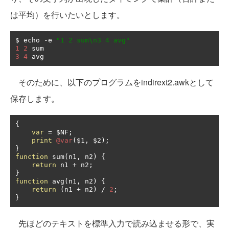
は平均）を行いたいとします。
$ echo 
-
e 
"1 2 sum\n3 4 avg"
1
2
3
4
 avg
そのために、以下のプログラムをindirext2.awkとして
保存します。
{
var
=
 $NF
;
print
@var
(
$1
,
 $2
);
}
function
 sum
(
n1
,
 n2
)
{
return
 n1 
+
 n2
;
}
function
 avg
(
n1
,
 n2
)
{
return
(
n1 
+
 n2
)
/
2
;
}
先ほどのテキストを標準入力で読み込ませる形で、実