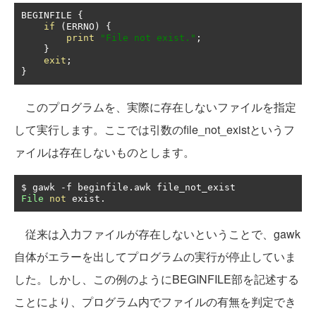
BEGINFILE 
{
if
(
ERRNO
)
{
print
"File not exist."
;
}
exit
;
}
このプログラムを、実際に存在しないファイルを指定
して実行します。ここでは引数のfile_not_existというフ
ァイルは存在しないものとします。
$ gawk 
-
f beginfile
.
File
not
 exist
.
従来は入力ファイルが存在しないということで、gawk
自体がエラーを出してプログラムの実行が停止していま
した。しかし、この例のようにBEGINFILE部を記述する
ことにより、プログラム内でファイルの有無を判定でき