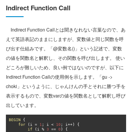
Indirect Function Call
Indirect Function Callとは聞きなれない言葉なので、あ
えて英語表記のままにしますが、変数値と同じ関数を呼
び出す仕組みです。「@変数名()」という記述で、変数
の値を関数名と解釈し、その関数を呼び出します。 使い
どころが難しいため、良い例ではないのですが、以下に
Indirect Function Callの使用例を示します。「gu ->
choki」というように、じゃんけんの手とそれに勝つ手を
表示するもので、変数varの値を関数名として解釈し呼び
出しています。
BEGIN
{
for
(
i 
=
1
;
 i 
<
10
;
 i
++)
{
if
(
i 
%
3
==
0
)
{