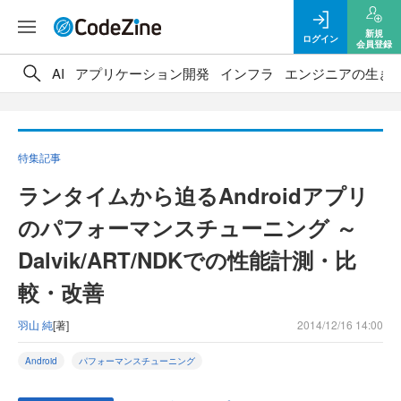
新規
ログイン
会員登録
AI
アプリケーション開発
インフラ
エンジニアの生き
特集記事
ランタイムから迫るAndroidアプリ
のパフォーマンスチューニング ～
Dalvik/ART/NDKでの性能計測・比
較・改善
羽山 純
[著]
2014/12/16 14:00
Android
パフォーマンスチューニング