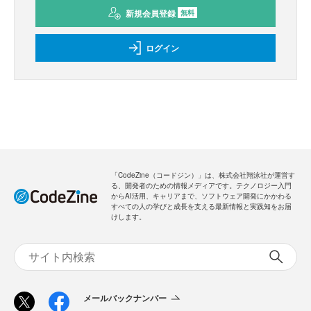
新規会員登録
無料
ログイン
「CodeZine（コードジン）」は、株式会社翔泳社が運営す
る、開発者のための情報メディアです。テクノロジー入門
からAI活用、キャリアまで、ソフトウェア開発にかかわる
すべての人の学びと成長を支える最新情報と実践知をお届
けします。
メールバックナンバー