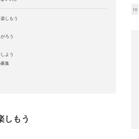
10
を楽しもう
上がろう
解しよう
の募集
楽しもう