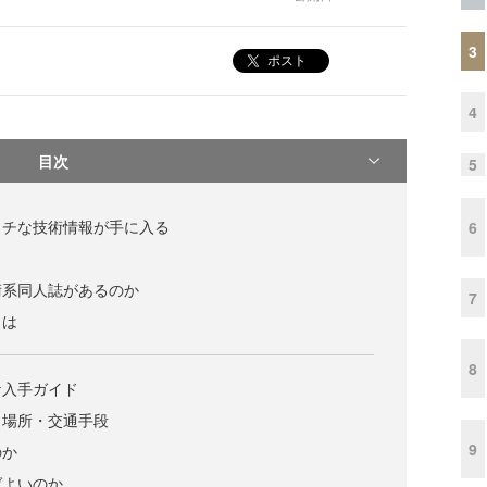
3
ポスト
4
目次
5
ッチな技術情報が手に入る
6
術系同人誌があるのか
7
とは
8
ケ入手ガイド
・場所・交通手段
9
のか
ばよいのか