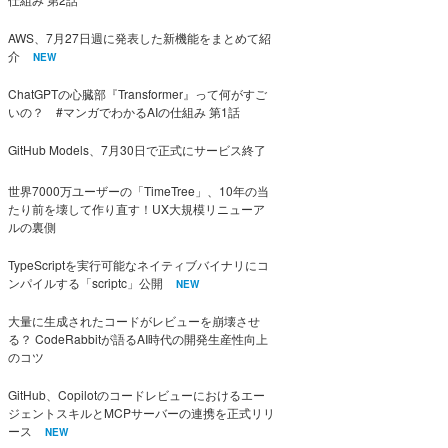
AWS、7月27日週に発表した新機能をまとめて紹
介
NEW
ChatGPTの心臓部『Transformer』って何がすご
いの？ #マンガでわかるAIの仕組み 第1話
GitHub Models、7月30日で正式にサービス終了
世界7000万ユーザーの「TimeTree」、10年の当
たり前を壊して作り直す！UX大規模リニューア
ルの裏側
TypeScriptを実行可能なネイティブバイナリにコ
ンパイルする「scriptc」公開
NEW
大量に生成されたコードがレビューを崩壊させ
る？ CodeRabbitが語るAI時代の開発生産性向上
のコツ
GitHub、Copilotのコードレビューにおけるエー
ジェントスキルとMCPサーバーの連携を正式リリ
ース
NEW