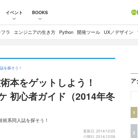
イベント
BOOKS
ンフラ
エンジニアの生き方
Python
開発ツール
UX／デザイン
誌を探そう！
技術本をゲットしよう！
ア
ケ 初心者ガイド（2014年冬
1
技術系同人誌を探そう！
更新日: 2014/12/25
2
公開日: 2014/12/09