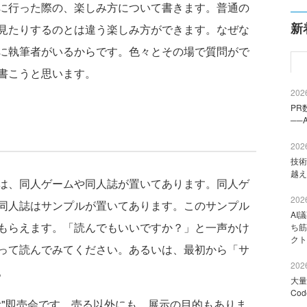
に行った際の、楽しみ方について書きます。普通の
新
見たりするのとは違う楽しみ方ができます。なぜな
に執筆者がいるからです。色々とその場で質問がで
書こうと思います。
2026
PR
──
2026
技術
越え
は、同人ゲームや同人誌が置いてあります。同人ゲ
2026
同人誌はサンプルが置いてあります。このサンプル
AI
もらえます。「読んでもいいですか？」と一声かけ
ち筋
クト
って読んでみてください。あるいは、最初から「サ
2026
。
大量
Co
"即売会です。売る以外にも、展示の目的もありま