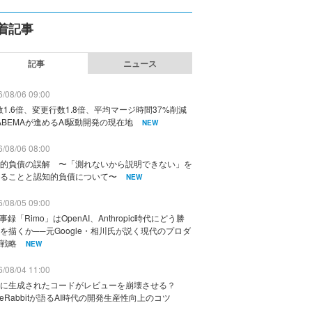
着記事
記事
ニュース
/08/06 09:00
数1.6倍、変更行数1.8倍、平均マージ時間37%削減
ABEMAが進めるAI駆動開発の現在地
NEW
/08/06 08:00
的負債の誤解 〜「測れないから説明できない」を
ることと認知的負債について〜
NEW
/08/05 09:00
議事録「Rimo」はOpenAI、Anthropic時代にどう勝
を描くか──元Google・相川氏が説く現代のプロダ
戦略
NEW
/08/04 11:00
に生成されたコードがレビューを崩壊させる？
deRabbitが語るAI時代の開発生産性向上のコツ