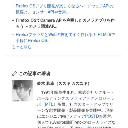
Firefox OSアプリ開発が楽しくなるハードウェアAPIの
概要と、センサーAPIや音声...
Firefox OSでCamera APIを利用したカメラアプリを作
ろう ～カメラ関連AP...
FirefoxブラウザとWebの技術ですぐ作れる！ HTML5で
手軽にFirefox OS...
もっと読む
この記事の著者
鈴木 和幸（スズキ カズユキ）
1991年岐阜生まれ。株式会社リクルート
ホールディングス
メディアテクノロジーラ
ボ（MTL）
所属。社内スタートアップでリ
ーンな顧客開発・製品開発を実践中。現在
はエンジニア向けメディア
POSTD
を運営。
個人でもAndroid版Firefoxのローカライズな