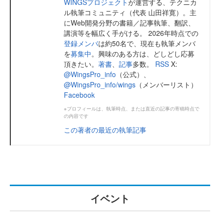
WINGSプロジェクト
が運営する、テクニカ
ル執筆コミュニティ（代表 山田祥寛）。主
にWeb開発分野の書籍／記事執筆、翻訳、
講演等を幅広く手がける。 2026年時点での
登録メンバ
は約50名で、現在も執筆メンバ
を
募集中
。興味のある方は、どしどし応募
頂きたい。
著書
、
記事
多数。
RSS
X:
@WingsPro_info
（公式）、
@WingsPro_info/wings
（メンバーリスト）
Facebook
※プロフィールは、執筆時点、または直近の記事の寄稿時点で
の内容です
この著者の最近の執筆記事
イベント