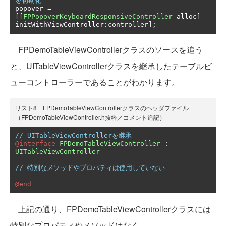
を初期化
popover 
=
[[
FPPopoverKeyboardResponsiveController
 alloc
]
initWithViewController
:
controller
];
FPDemoTableViewControllerクラスのソースを追う
と、UITableViewControllerクラスを継承したテーブルビ
ューコントローラーであることがわかります。
リスト8 FPDemoTableViewControllerクラスのヘッダファイル
（FPDemoTableViewController.h抜粋／コメント追記）
// UITableViewControllerを継承
@interface
FPDemoTableViewController
:
UITableViewController
// 特別なメソッドやプロパティは使用していない
@end
上記の通り、FPDemoTableViewControllerクラスには
特別なプロパティやメソッドはなく、