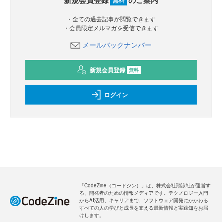
新規会員登録
のご案内
無料
・全ての過去記事が閲覧できます
・会員限定メルマガを受信できます
メールバックナンバー
新規会員登録
無料
ログイン
「CodeZine（コードジン）」は、株式会社翔泳社が運営す
る、開発者のための情報メディアです。テクノロジー入門
からAI活用、キャリアまで、ソフトウェア開発にかかわる
すべての人の学びと成長を支える最新情報と実践知をお届
けします。