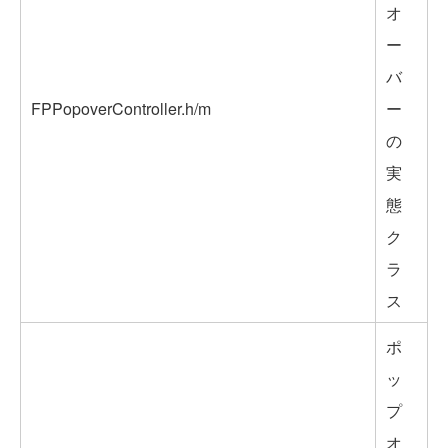
オ
ー
バ
FPPopoverController.h/m
ー
の
実
態
ク
ラ
ス
ポ
ッ
プ
オ