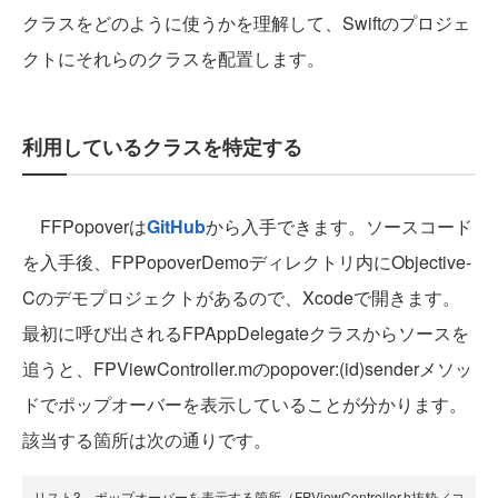
クラスをどのように使うかを理解して、Swiftのプロジェ
クトにそれらのクラスを配置します。
利用しているクラスを特定する
FFPopoverは
GitHub
から入手できます。ソースコード
を入手後、FPPopoverDemoディレクトリ内にObjective-
Cのデモプロジェクトがあるので、Xcodeで開きます。
最初に呼び出されるFPAppDelegateクラスからソースを
追うと、FPViewController.mのpopover:(id)senderメソッ
ドでポップオーバーを表示していることが分かります。
該当する箇所は次の通りです。
リスト3 ポップオーバーを表示する箇所（FPViewController.h抜粋／コ