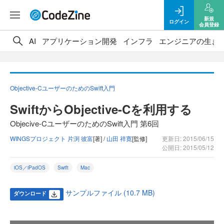
新規
ログイン
会員登録
AI
アプリケーション開発
インフラ
エンジニアの生き
Objective-CユーザーのためのSwift入門
SwiftからObjective-Cを利用する
Objecive-CユーザーのためのSwift入門 第6回
WINGSプロジェクト 片渕 彼富
[著] /
山田 祥寛
[監修]
更新日: 2015/06/15
公開日: 2015/05/12
iOS／iPadOS
Swift
Mac
サンプルファイル (10.7 MB)
ダウンロード