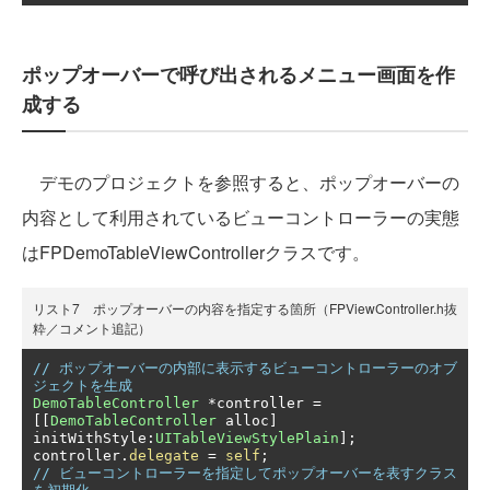
ポップオーバーで呼び出されるメニュー画面を作
成する
デモのプロジェクトを参照すると、ポップオーバーの
内容として利用されているビューコントローラーの実態
はFPDemoTableViewControllerクラスです。
リスト7 ポップオーバーの内容を指定する箇所（FPViewController.h抜
粋／コメント追記）
// ポップオーバーの内部に表示するビューコントローラーのオブ
ジェクトを生成
DemoTableController
*
controller 
=
[[
DemoTableController
 alloc
]
initWithStyle
:
UITableViewStylePlain
];
controller
.
delegate
=
self
;
// ビューコントローラーを指定してポップオーバーを表すクラス