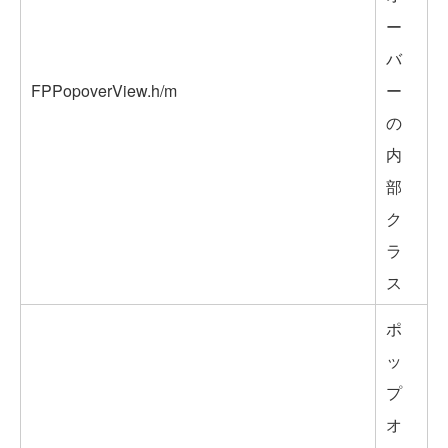
ー
バ
FPPopoverView.h/m
ー
の
内
部
ク
ラ
ス
ポ
ッ
プ
オ