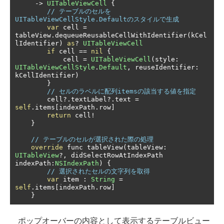
->
UITableViewCell
{
// テーブルのセルを
UITableViewCellStyle.Defaultのスタイルで生成
var
 cell 
=
tableView
.
dequeueReusableCellWithIdentifier
(
kCel
lIdentifier
)
as
?
UITableViewCell
if
 cell 
==
nil
{
            cell 
=
UITableViewCell
(
style
:
UITableViewCellStyle
.
Default
,
 reuseIdentifier
:
kCellIdentifier
)
}
// セルのラベルに配列itemsの該当する値を指定
        cell
?.
textLabel
?.
text 
=
self
.
items
[
indexPath
.
row
]
return
 cell
!
}
// テーブルのセルが選択された際の処理
override
 func tableView
(
tableView
:
UITableView
?,
 didSelectRowAtIndexPath 
indexPath
:
NSIndexPath
)
{
// 選択されたセルの文字列を取得
var
 item 
:
String
=
self
.
items
[
indexPath
.
row
]
}
ポップオーバーの内容として表示するテーブルビュー