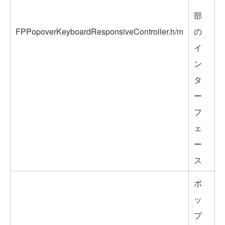
部
FPPopoverKeyboardResponsiveController.h/m
の
イ
ン
タ
ー
フ
ェ
ー
ス
ポ
ッ
プ