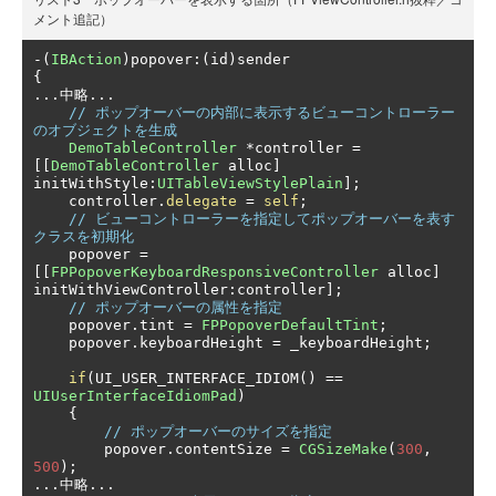
メント追記）
-(
IBAction
)
popover
:(
id
)
{
...中略...
// ポップオーバーの内部に表示するビューコントローラー
のオブジェクトを生成
DemoTableController
*
controller 
=
[[
DemoTableController
 alloc
]
initWithStyle
:
UITableViewStylePlain
];
    controller
.
delegate
=
self
;
// ビューコントローラーを指定してポップオーバーを表す
クラスを初期化
    popover 
=
[[
FPPopoverKeyboardResponsiveController
 alloc
]
initWithViewController
:
controller
];
// ポップオーバーの属性を指定
    popover
.
tint 
=
FPPopoverDefaultTint
;
    popover
.
keyboardHeight 
=
 _keyboardHeight
;
if
(
UI_USER_INTERFACE_IDIOM
()
==
UIUserInterfaceIdiomPad
)
{
// ポップオーバーのサイズを指定
        popover
.
contentSize 
=
CGSizeMake
(
300
,
500
);
...中略...