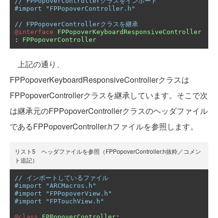
// FPPopoverControllerクラスをインポート
#import "FPPopoverController.h"
// FPPopoverControllerクラスを継承
@interface
FPPopoverKeyboardResponsiveController
:
FPPopoverController
上記の通り、
FPPopoverKeyboardResponsiveControllerクラスは
FPPopoverControllerクラスを継承しています。そこで次
は継承元のFPPopoverControllerクラスのヘッダファイル
であるFPPopoverController.hファイルを参照します。
リスト5 ヘッダファイルを参照（FPPopoverController.h抜粋／コメン
ト追記）
// インポートしているファイル
#import "ARCMacros.h"
#import "FPPopoverView.h"
#import "FPTouchView.h"
@class
FPPopoverController
;