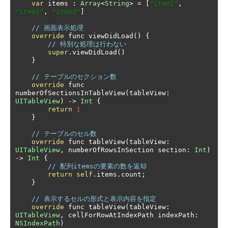
var
 items 
:
Array
<
String
>
=
[
"item1"
,
"item2"
,
"item3"
]
// 画面表示処理
override
 func viewDidLoad
()
{
// 特別な処理は行わない
super
.
viewDidLoad
()
}
// テーブルのセクション数
override
 func 
numberOfSectionsInTableView
(
tableView
:
UITableView
)
->
Int
{
return
1
}
// テーブルのセル数
override
 func tableView
(
tableView
:
UITableView
,
 numberOfRowsInSection section
:
Int
)
->
Int
{
// 配列itemsの要素の数を返却
return
self
.
items
.
count
;
}
// 表示するセルの形式と表示内容を指定
override
 func tableView
(
tableView
:
UITableView
,
 cellForRowAtIndexPath indexPath
:
NSIndexPath
)