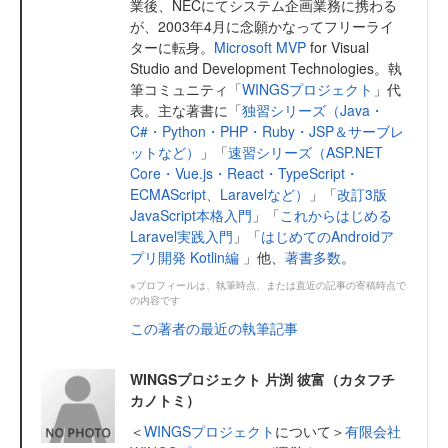
業後、NECにてシステム企画業務に携わる
が、2003年4月に念願かなってフリーライ
ターに転身。
Microsoft MVP
for Visual
Studio and Development Technologies。執
筆コミュニティ「
WINGSプロジェクト
」代
表。主な著書に「
独習シリーズ（Java・
C#・Python・PHP・Ruby・JSP＆サーブレ
ットなど）
」「
速習シリーズ（ASP.NET
Core・Vue.js・React・TypeScript・
ECMAScript、Laravelなど）
」「
改訂3版
JavaScript本格入門
」「
これからはじめる
Laravel実践入門
」「
はじめてのAndroidア
プリ開発 Kotlin編
」他、
著書多数
。
※プロフィールは、執筆時点、または直近の記事の寄稿時点で
の内容です
この著者の最近の執筆記事
WINGSプロジェクト 片渕 彼富（カタフチ
カノトミ）
＜
WINGSプロジェクト
について＞
有限会社