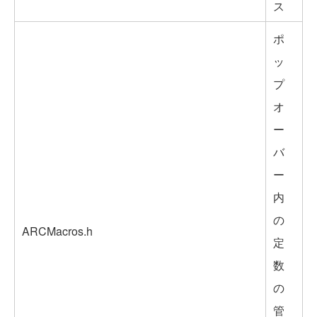
ス
ポ
ッ
プ
オ
ー
バ
ー
内
の
ARCMacros.h
定
数
の
管