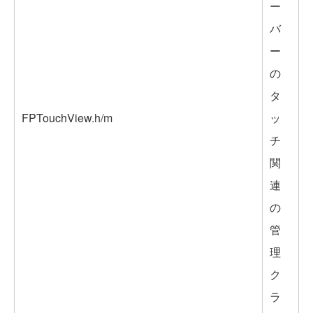
ー
バ
ー
の
タ
FPTouchView.h/m
ッ
チ
関
連
の
管
理
ク
ラ