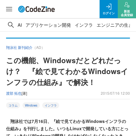
新規
ログイン
会員登録
AI
アプリケーション開発
インフラ
エンジニアの生き
翔泳社 新刊紹介
（AD）
この機能、Windowsだとどれだっ
け？ 『絵で見てわかるWindowsイ
ンフラの仕組み』で解決！
渡部 拓也
[著]
2015/07/16 12:00
コラム
Windows
インフラ
翔泳社では7月16日、『絵で見てわかるWindowsインフラの
仕組み』を刊行しました。いつもLinuxで開発している方にとっ
て、いきなりWindowsで開発しなければならなくなったとき、