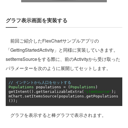
グラフ表示画面を実装する
前回ご紹介したFlexChartサンプルアプリの
「GettingStartedActivity」と同様に実装していきます。
setItemsSourceをする際に、前のActivityから受け取った
パラメーターを次のように展開してセットします。
// インテントから人口をセットする
Populations
 populations 
=
(
Populations
)
getIntent
().
getSerializableExtra
(
"itemSource"
);
mChart
.
setItemsSource
(
populations
.
getPopulations
());
グラフを表示すると棒グラフで表示されます。