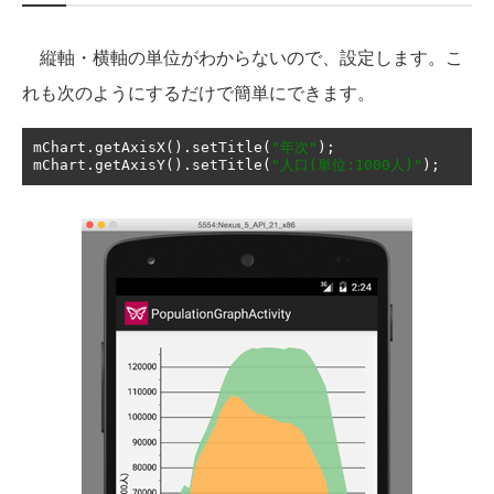
縦軸・横軸の単位がわからないので、設定します。こ
れも次のようにするだけで簡単にできます。
mChart
.
getAxisX
().
setTitle
(
"年次"
);
mChart
.
getAxisY
().
setTitle
(
"人口(単位:1000人)"
);