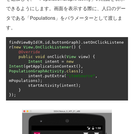
できるようにします。画面を表示する際に、人口のデー
タである「Populations」をパラメーターとして渡しま
す。
findViewById
(
R
.
id
.
buttonGraph
).
setOnClickListene
r
(
new
View
.
OnClickListener
()
{
@Override
public
void
 onClick
(
View
 view
)
{
Intent
 intent 
=
new
Intent
(
getApplicationContext
(),
PopulationGraphActivity
.
class
);
        intent
.
putExtra
(
"itemSource"
,
mPopulations
);
        startActivity
(
intent
);
}
});