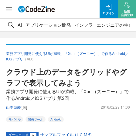
新規
ログイン
会員登録
AI
アプリケーション開発
インフラ
エンジニアの生き
業務アプリ開発に使えるUIが満載、「Xuni（ズーニー）」で作るAndroid／
iOSアプリ
（AD）
クラウド上のデータをグリッドやグ
ラフで表示してみよう
業務アプリ開発に使えるUIが満載、「Xuni（ズーニー）」で
作るAndroid／iOSアプリ 第2回
山本 誠樹
[著]
2016/02/29 14:00
モバイル
開発ツール
Android
サンプルファイル (1.2 MB)
ダウンロード