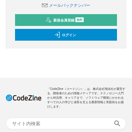
メールバックナンバー
新規会員登録
無料
ログイン
「CodeZine（コードジン）」は、株式会社翔泳社が運営す
る、開発者のための情報メディアです。テクノロジー入門
からAI活用、キャリアまで、ソフトウェア開発にかかわる
すべての人の学びと成長を支える最新情報と実践知をお届
けします。