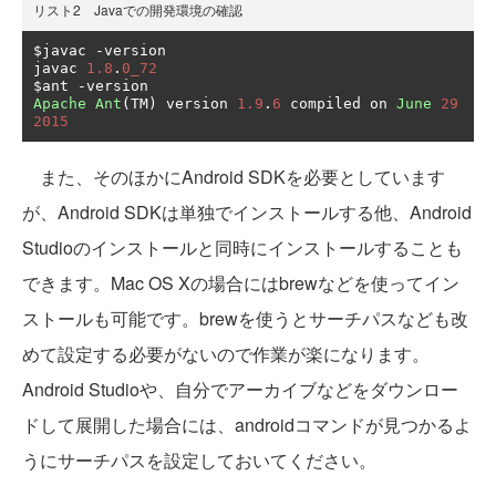
リスト2 Javaでの開発環境の確認
$javac 
-
version

javac 
1.8
.
0_72
$ant 
-
Apache
Ant
(
TM
)
 version 
1.9
.
6
 compiled on 
June
29
2015
また、そのほかにAndroid SDKを必要としています
が、Android SDKは単独でインストールする他、Android
Studioのインストールと同時にインストールすることも
できます。Mac OS Xの場合にはbrewなどを使ってイン
ストールも可能です。brewを使うとサーチパスなども改
めて設定する必要がないので作業が楽になります。
Android Studioや、自分でアーカイブなどをダウンロー
ドして展開した場合には、androidコマンドが見つかるよ
うにサーチパスを設定しておいてください。