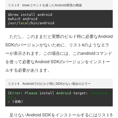
リスト3 brewコマンドを使ったAndroid環境の構築
$brew install android

/
usr
/
local
/
bin
/
android
ただし、このままだと実際のビルド時に必要なAndroid
SDKのバージョンがないために、リスト4のようなエラ
ーが表示されます。この場合には、このandroidコマンド
を使って必要なAndroid SDKのバージョンをインストー
ルする必要があります。
リスト4 Androidでのビルド時にSDKがない場合のエラー
[
Error
:
Please
 install 
Android
 target
:
"android-
22"
.
:
(省略)
足りないAndroid SDKをインストールするにはリスト5