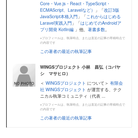
Core・Vue.js・React・TypeScript・
ECMAScript、Laravelなど）
」「
改訂3版
JavaScript本格入門
」「
これからはじめる
Laravel実践入門
」「
はじめてのAndroidア
プリ開発 Kotlin編
」他、
著書多数
。
※プロフィールは、執筆時点、または直近の記事の寄稿時点で
の内容です
この著者の最近の執筆記事
WINGSプロジェクト 小林 昌弘（コバヤ
シ マサヒロ）
＜
WINGSプロジェクト
について＞
有限会
社 WINGSプロジェクト
が運営する、テク
ニカル執筆コミュニティ（代表 ...
※プロフィールは、執筆時点、または直近の記事の寄稿時点で
の内容です
この著者の最近の執筆記事