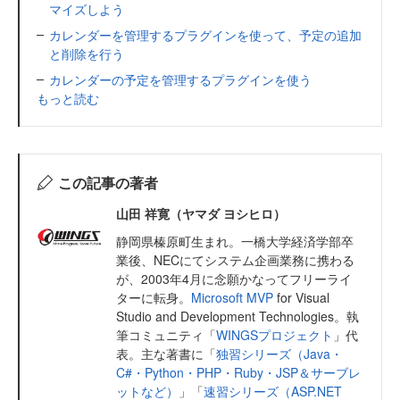
マイズしよう
カレンダーを管理するプラグインを使って、予定の追加
と削除を行う
カレンダーの予定を管理するプラグインを使う
もっと読む
この記事の著者
山田 祥寛（ヤマダ ヨシヒロ）
静岡県榛原町生まれ。一橋大学経済学部卒
業後、NECにてシステム企画業務に携わる
が、2003年4月に念願かなってフリーライ
ターに転身。
Microsoft MVP
for Visual
Studio and Development Technologies。執
筆コミュニティ「
WINGSプロジェクト
」代
表。主な著書に「
独習シリーズ（Java・
C#・Python・PHP・Ruby・JSP＆サーブレ
ットなど）
」「
速習シリーズ（ASP.NET