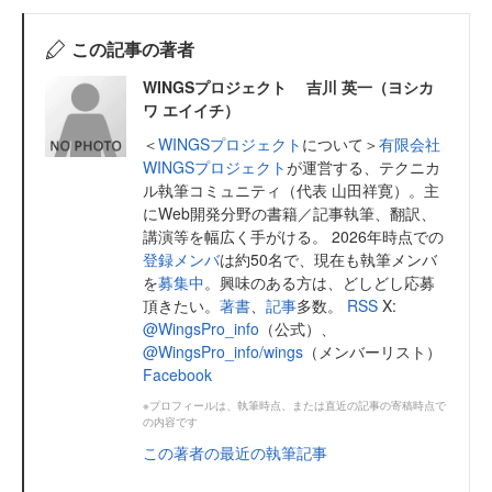
この記事の著者
WINGSプロジェクト 吉川 英一（ヨシカ
ワ エイイチ）
＜
WINGSプロジェクト
について＞
有限会社
WINGSプロジェクト
が運営する、テクニカ
ル執筆コミュニティ（代表 山田祥寛）。主
にWeb開発分野の書籍／記事執筆、翻訳、
講演等を幅広く手がける。 2026年時点での
登録メンバ
は約50名で、現在も執筆メンバ
を
募集中
。興味のある方は、どしどし応募
頂きたい。
著書
、
記事
多数。
RSS
X:
@WingsPro_info
（公式）、
@WingsPro_info/wings
（メンバーリスト）
Facebook
※プロフィールは、執筆時点、または直近の記事の寄稿時点で
の内容です
この著者の最近の執筆記事