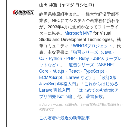
山田 祥寛（ヤマダ ヨシヒロ）
静岡県榛原町生まれ。一橋大学経済学部卒
業後、NECにてシステム企画業務に携わる
が、2003年4月に念願かなってフリーライ
ターに転身。
Microsoft MVP
for Visual
Studio and Development Technologies。執
筆コミュニティ「
WINGSプロジェクト
」代
表。主な著書に「
独習シリーズ（Java・
C#・Python・PHP・Ruby・JSP＆サーブレ
ットなど）
」「
速習シリーズ（ASP.NET
Core・Vue.js・React・TypeScript・
ECMAScript、Laravelなど）
」「
改訂3版
JavaScript本格入門
」「
これからはじめる
Laravel実践入門
」「
はじめてのAndroidア
プリ開発 Kotlin編
」他、
著書多数
。
※プロフィールは、執筆時点、または直近の記事の寄稿時点で
の内容です
この著者の最近の執筆記事