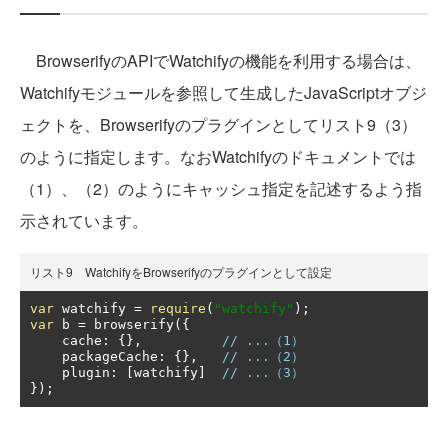
BrowserifyのAPIでWatchifyの機能を利用する場合は、
Watchifyモジュールを参照して生成したJavaScriptオブジ
ェクトを、Browserifyのプラグインとしてリスト9（3）
のように指定します。なおWatchifyのドキュメントでは
（1）、（2）のようにキャッシュ指定を記述するよう指
示されています。
リスト9 WatchifyをBrowserifyのプラグインとして設定
var
 watchify 
=
require
(
"watchify"
);
var
 b 
=
 browserify
({
    cache
:
{},
// ...（1）
    packageCache
:
{},
// ...（2）
    plugin
:
[
watchify
]
// ...（3）
});