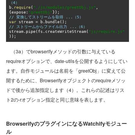
（4）
b
.
require
(
"./js/modules/greetObj.js"
,
{
expose
:
"greetObj"
});
// 変換してストリームを取得 ...（5）
var
 stream 
=
 b
.
bundle
();
// ストリームからファイル出力 ...（6）
stream
.
pipe
(
fs
.
createWriteStream
(
"js/require.js"
));
（3a）でbrowserifyメソッドの引数に与えている
requireオプションで、date-utilsを公開するようにしてい
ます。自作モジュールは名前を「greetObj」に変えて公
開するために、Browserifyオブジェクトのrequireメソッ
ドで後から追加指定します（4）。これらの記述はリス
ト2の-rオプション指定と同じ意味を表します。
BrowserifyのプラグインになるWatchifyモジュー
ル