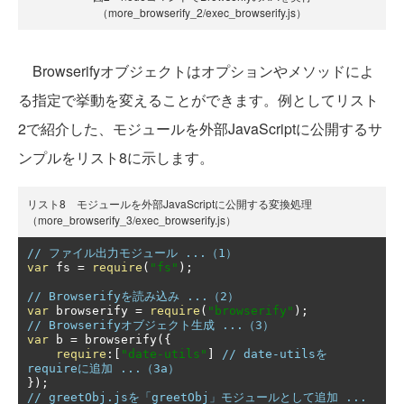
（more_browserify_2/exec_browserify.js）
Browserifyオブジェクトはオプションやメソッドによ
る指定で挙動を変えることができます。例としてリスト
2で紹介した、モジュールを外部JavaScriptに公開するサ
ンプルをリスト8に示します。
リスト8 モジュールを外部JavaScriptに公開する変換処理
（more_browserify_3/exec_browserify.js）
// ファイル出力モジュール ...（1）
var
 fs 
=
require
(
"fs"
);
// Browserifyを読み込み ...（2）
var
 browserify 
=
require
(
"browserify"
);
// Browserifyオブジェクト生成 ...（3）
var
 b 
=
 browserify
({
require
:[
"date-utils"
]
// date-utilsを
requireに追加 ...（3a）
});
// greetObj.jsを「greetObj」モジュールとして追加 ...