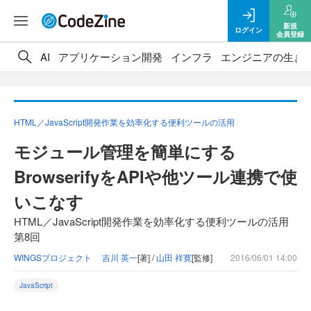
新規
ログイン
会員登録
AI
アプリケーション開発
インフラ
エンジニアの生き
HTML／JavaScript開発作業を効率化する便利ツールの活用
モジュール管理を簡単にする
BrowserifyをAPIや他ツール連携で使
いこなす
HTML／JavaScript開発作業を効率化する便利ツールの活用
第8回
WINGSプロジェクト 吉川 英一
[著] /
山田 祥寛
[監修]
2016/06/01 14:00
JavaScript