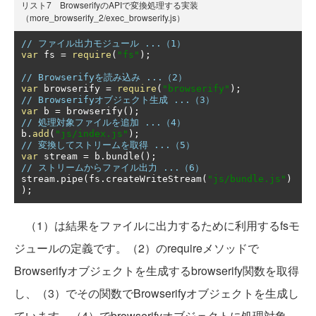
リスト7 BrowserifyのAPIで変換処理する実装
（more_browserify_2/exec_browserify.js）
// ファイル出力モジュール ...（1）
var
 fs 
=
require
(
"fs"
);
// Browserifyを読み込み ...（2）
var
 browserify 
=
require
(
"browserify"
);
// Browserifyオブジェクト生成 ...（3）
var
 b 
=
 browserify
();
// 処理対象ファイルを追加 ...（4）
b
.
add
(
"js/index.js"
);
// 変換してストリームを取得 ...（5）
var
 stream 
=
 b
.
bundle
();
// ストリームからファイル出力 ...（6）
stream
.
pipe
(
fs
.
createWriteStream
(
"js/bundle.js"
)
);
（1）は結果をファイルに出力するために利用するfsモ
ジュールの定義です。（2）のrequireメソッドで
Browserifyオブジェクトを生成するbrowserify関数を取得
し、（3）でその関数でBrowserifyオブジェクトを生成し
ています。（4）でbrowserifyオブジェクトに処理対象