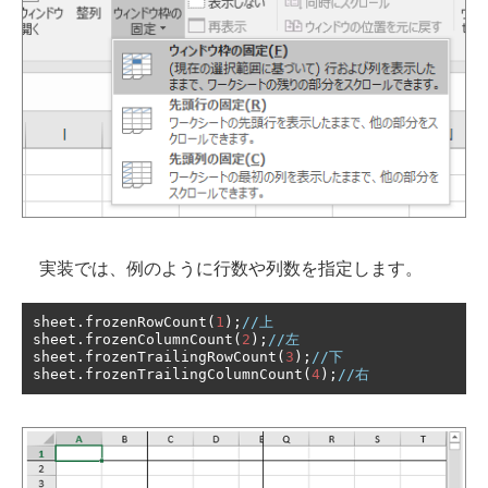
実装では、例のように行数や列数を指定します。
sheet
.
frozenRowCount
(
1
);
//上
sheet
.
frozenColumnCount
(
2
);
//左
sheet
.
frozenTrailingRowCount
(
3
);
//下
sheet
.
frozenTrailingColumnCount
(
4
);
//右