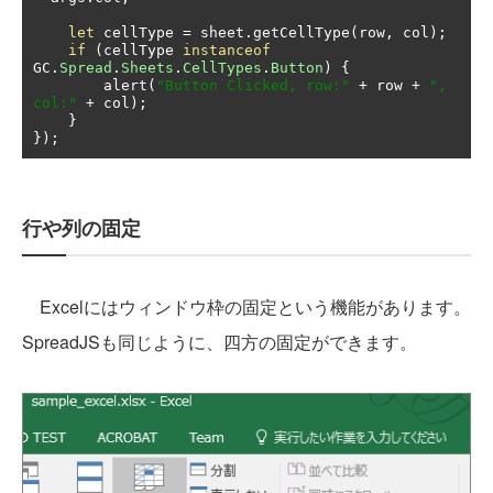
let
 cellType 
=
 sheet
.
getCellType
(
row
,
 col
);
if
(
cellType 
instanceof
GC
.
Spread
.
Sheets
.
CellTypes
.
Button
)
{
        alert
(
"Button Clicked, row:"
+
 row 
+
", 
col:"
+
 col
);
}
});
行や列の固定
Excelにはウィンドウ枠の固定という機能があります。
SpreadJSも同じように、四方の固定ができます。