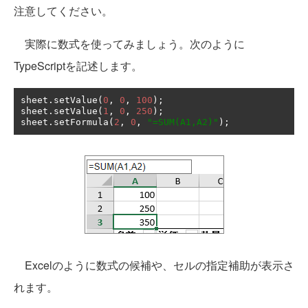
注意してください。
実際に数式を使ってみましょう。次のように
TypeScriptを記述します。
sheet
.
setValue
(
0
,
0
,
100
);
sheet
.
setValue
(
1
,
0
,
250
);
sheet
.
setFormula
(
2
,
0
,
"=SUM(A1,A2)"
);
Excelのように数式の候補や、セルの指定補助が表示さ
れます。