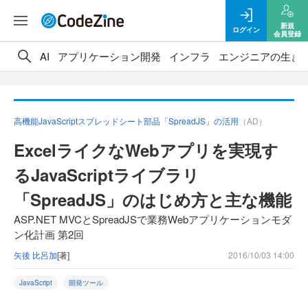
新規
ログイン
会員登録
AI
アプリケーション開発
インフラ
エンジニアの生き
高機能JavaScriptスプレッドシート部品「SpreadJS」の活用
（AD）
ExcelライクなWebアプリを実現す
るJavaScriptライブラリ
「SpreadJS」のはじめ方と主な機能
ASP.NET MVCとSpreadJSで業務Webアプリケーションモダ
ン化計画 第2回
矢後 比呂加
[著]
2016/10/03 14:00
JavaScript
開発ツール