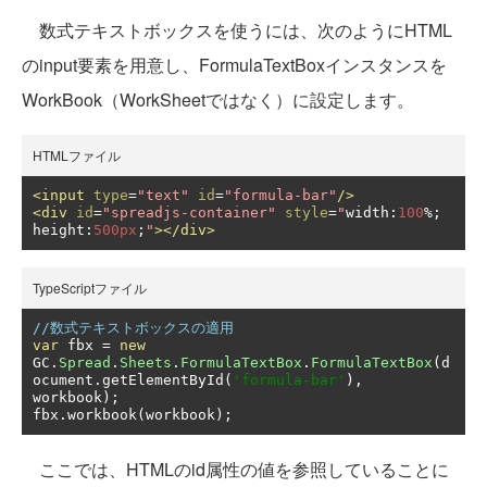
数式テキストボックスを使うには、次のようにHTML
のinput要素を用意し、FormulaTextBoxインスタンスを
WorkBook（WorkSheetではなく）に設定します。
HTMLファイル
<input
type
=
"text"
id
=
"formula-bar"
/>
<div
id
=
"spreadjs-container"
style
=
"
width
:
100
%;
height
:
500px
;
"
></div>
TypeScriptファイル
//数式テキストボックスの適用
var
 fbx 
=
new
GC
.
Spread
.
Sheets
.
FormulaTextBox
.
FormulaTextBox
(
d
ocument
.
getElementById
(
'formula-bar'
),
workbook
);
fbx
.
workbook
(
workbook
);
ここでは、HTMLのid属性の値を参照していることに