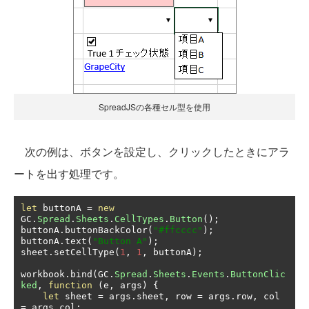
SpreadJSの各種セル型を使用
次の例は、ボタンを設定し、クリックしたときにアラ
ートを出す処理です。
let
 buttonA 
=
new
GC
.
Spread
.
Sheets
.
CellTypes
.
Button
();
buttonA
.
buttonBackColor
(
"#ffcccc"
);
buttonA
.
text
(
"Button A"
);
sheet
.
setCellType
(
1
,
1
,
 buttonA
);
workbook
.
bind
(
GC
.
Spread
.
Sheets
.
Events
.
ButtonClic
ked
,
function
(
e
,
 args
)
{
let
 sheet 
=
 args
.
sheet
,
 row 
=
 args
.
row
,
 col 
=
 args
.
col
;