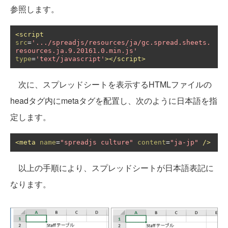
参照します。
<script
src
=
'.../spreadjs/resources/ja/gc.spread.sheets.
resources.ja.9.20161.0.min.js'
type
=
'text/javascript'
></script>
次に、スプレッドシートを表示するHTMLファイルの
headタグ内にmetaタグを配置し、次のように日本語を指
定します。
<meta
name
=
"spreadjs culture"
content
=
"ja-jp"
/>
以上の手順により、スプレッドシートが日本語表記に
なります。