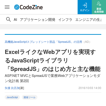
新規
ログイン
会員登録
AI
アプリケーション開発
インフラ
エンジニアの生き
高機能JavaScriptスプレッドシート部品「SpreadJS」の活用
（AD）
ExcelライクなWebアプリを実現す
るJavaScriptライブラリ
「SpreadJS」のはじめ方と主な機能
ASP.NET MVCとSpreadJSで業務Webアプリケーションモダ
ン化計画 第2回
矢後 比呂加
[著]
2016/10/03 14:00
JavaScript
開発ツール