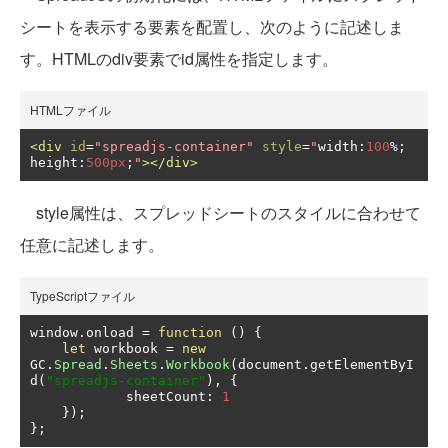
シートを表示する要素を配置し、次のように記述しま
す。HTMLのdiv要素でid属性を指定します。
HTMLファイル
<div
id
=
"spreadjs-container"
style
=
"
width
:
100
%;
height
:
500px
;
"
></div>
style属性は、スプレッドシートのスタイルに合わせて
任意に記述します。
TypeScriptファイル
window
.
onload 
=
function
()
{
let
 workbook 
=
new
GC
.
Spread
.
Sheets
.
Workbook
(
document
.
getElementByI
d
(
"spreadjs-container"
),
{
            sheetCount
:
1
});
};