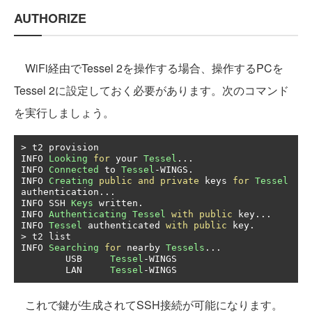
AUTHORIZE
WiFi経由でTessel 2を操作する場合、操作するPCを
Tessel 2に設定しておく必要があります。次のコマンド
を実行しましょう。
>
 t2 provision

INFO 
Looking
for
 your 
Tessel
...
INFO 
Connected
 to 
Tessel
-
WINGS
.
INFO 
Creating
public
and
private
 keys 
for
Tessel
authentication
...
INFO SSH 
Keys
 written
.
INFO 
Authenticating
Tessel
with
public
 key
...
INFO 
Tessel
 authenticated 
with
public
 key
.
>
 t2 list

INFO 
Searching
for
 nearby 
Tessels
...
        USB     
Tessel
-
WINGS

        LAN     
Tessel
-
WINGS
これで鍵が生成されてSSH接続が可能になります。