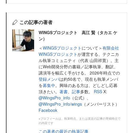
この記事の著者
WINGSプロジェクト 高江 賢（タカエ ケ
ン）
＜
WINGSプロジェクト
について＞
有限会社
WINGSプロジェクト
が運営する、テクニカ
ル執筆コミュニティ（代表 山田祥寛）。主
にWeb開発分野の書籍／記事執筆、翻訳、
講演等を幅広く手がける。 2026年時点での
登録メンバ
は約50名で、現在も執筆メンバ
を
募集中
。興味のある方は、どしどし応募
頂きたい。
著書
、
記事
多数。
RSS
X:
@WingsPro_info
（公式）、
@WingsPro_info/wings
（メンバーリスト）
Facebook
※プロフィールは、執筆時点、または直近の記事の寄稿時点で
の内容です
この著者の最近の執筆記事