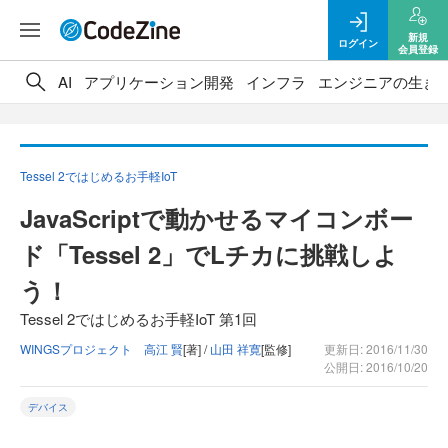
新規
ログイン
会員登録
AI
アプリケーション開発
インフラ
エンジニアの生き
Tessel 2ではじめるお手軽IoT
JavaScriptで動かせるマイコンボー
ド「Tessel 2」でLチカに挑戦しよ
う！
Tessel 2ではじめるお手軽IoT 第1回
WINGSプロジェクト 高江 賢
[著] /
山田 祥寛
[監修]
更新日: 2016/11/30
公開日: 2016/10/20
デバイス