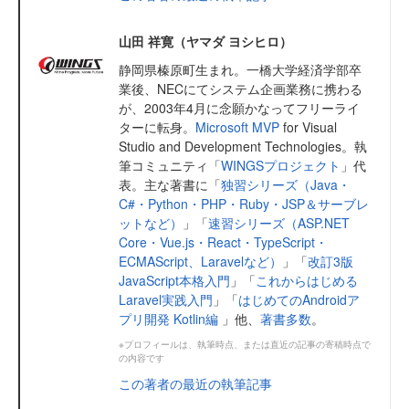
山田 祥寛（ヤマダ ヨシヒロ）
静岡県榛原町生まれ。一橋大学経済学部卒
業後、NECにてシステム企画業務に携わる
が、2003年4月に念願かなってフリーライ
ターに転身。
Microsoft MVP
for Visual
Studio and Development Technologies。執
筆コミュニティ「
WINGSプロジェクト
」代
表。主な著書に「
独習シリーズ（Java・
C#・Python・PHP・Ruby・JSP＆サーブレ
ットなど）
」「
速習シリーズ（ASP.NET
Core・Vue.js・React・TypeScript・
ECMAScript、Laravelなど）
」「
改訂3版
JavaScript本格入門
」「
これからはじめる
Laravel実践入門
」「
はじめてのAndroidア
プリ開発 Kotlin編
」他、
著書多数
。
※プロフィールは、執筆時点、または直近の記事の寄稿時点で
の内容です
この著者の最近の執筆記事